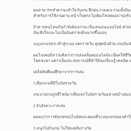
ผมสามารถทำความเข้าใจกับเกม ฝึกฝนวางแผน รวมทั้งบันเทิง
สำหรับการใช้งานผ่าน หน้าเว็บตรง ไม่ต้องโหลดแอป รองรับทั
ถ้าหากคนไหนกันกำลังลังเลว่าจะเริ่มเล่นเกมออนไลน์ คำเ
บันเทิงใจและไม่เป็นอันตรายเพิ่มมากขึ้นแน่ๆ
ssgame666 เข้าสู่ระบบ แตกรายวัน สูงสุดนับล้าน เกมบันเ
ผมไม่เคยมีความคิดว่าการเล่นสล็อตออนไลน์จะมีผลให้ชีวิต
โชคชะตา แต่ว่าเป็นประสบการณ์ที่ทำให้ผมเรียนรู้ เทคนิค 
เคล็ดลับที่ผมศึกษาจากการเล่น
1.เลือกเกมที่มีโบนัสรายวัน
เกมบางเกมถูกดีไซน์มาเพื่อแจกโบนัสรายวันอย่างสม่ำเสมอ 
2.จับจังหวะการเล่น
ผมพบว่าการสังเกตรอบโบนัสและตอนที่ระบบแจกบ่อยๆทำให
3.สนุกไปกับเกม ไม่ใช่แค่เงินรางวัล