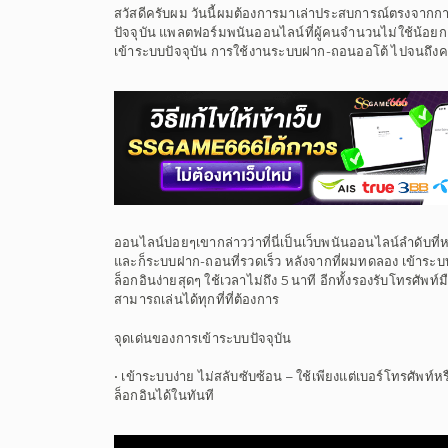
สวัสดีครับผม วันนี้ผมต้องการมาเล่าประสบการณ์ตรงจากกา
ปัจจุบัน แพลตฟอร์มพนันออนไลน์ที่ผู้คนจำนวนไม่ใช้น้อยกล่า
เข้าระบบปัจจุบัน การใช้งานระบบฝาก-ถอนออโต้ ไปจนถึงควา
ออนไลน์บ่อยๆเขากล่าวว่าที่นี่เป็นเว็บพนันออนไลน์ลำดับที่
และก็ระบบฝาก-ถอนที่รวดเร็ว หลังจากที่ผมทดลอง เข้าระบบ
ล็อกอินง่ายสุดๆ ใช้เวลาไม่ถึง 5 นาที อีกทั้งรองรับโทรศัพท
สามารถเล่นได้ทุกที่ที่ต้องการ
จุดเด่นของการเข้าระบบปัจจุบัน
• เข้าระบบง่าย ไม่สลับซับซ้อน – ใช้เพียงแต่เบอร์โทรศัพท์ห
ล็อกอินได้ในทันที