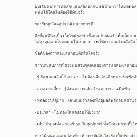
ผมเริ่มจากการทดสอบเล่นสล็อตก่อน แล้วก็พบว่าโหมดทดลอ
พนันได้โดยไม่ต้องใช้เงินจริง
รองรับทุกวัสดุอุปกรณ์ สบายทุกๆที่
สิ่งที่ผมพินิจเป็น เว็บไซต์รองรับทั้งคอมพิวเตอร์ แท็บเล็ต ร
ไม่สะดุดและโหลดเกมได้เร็วมาก การใช้แรงงานผ่านมือถือก็
ข้อดีของการลองเล่นก่อนตัดสินใจจริง
จากประสบการณ์ตรง ผมสรุปจุดเด่นของการทดลองเล่นก่อนตัด
• รู้เรื่องเกมแล้วก็ข้อตกลง – ไม่ต้องเสียเงินเสียทองจริงเพื่
• ลดความเสี่ยง – รู้จังหวะการเล่น จังหวะการวางเดิมพัน
• ทดลองกลอุบาย – เล่นแบบจำลองเพื่อดูผลลัพธ์ก่อนลงเงินจ
• ย่นเวลา – ไม่ต้องโหลดแอปให้ยุ่งยาก
• เล่นได้ทุกแห่ง – รองรับทุกวัสดุอุปกรณ์ ทั้งยังคอมรวมทั้งโ
การได้ ทดลองเล่นก่อนที่จะทำการตัดสินใจจริง เป็นประสบก