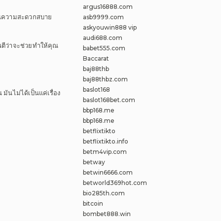
argus16888.com
ญเป็นความสะดวกสบาย
asb9999.com
askyouwin888 vip
audi688.com
ตีว่าจะช่วยทำให้คุณ
babet555.com
Baccarat
baj88thb
baj88thbz.com
baslot168
นไม่ได้เป็นแค่เรื่อง
baslot168bet.com
bbp168.me
bbp168.me
betflixtikto
betflixtikto.info
betm4vip.com
betway
betwin6666.com
betworld369hot.com
bio285th.com
bitcoin
bombet888.win