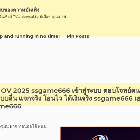
แบบของความบันเทิง
นเทิงที่ TVUniversal.tv มีเนื้อหาคุณภาพ
p and running in no time!
Pin Posts
 NOV 2025 ssgame666 เข้าสู่ระบบ ตอบโจทย์คน
ระบบลื่น แจกจริง โอนไว ได้เงินจริง ssgame666 เ
game666
จจุบัน ฝาก-ถอนออโต้ พนัน