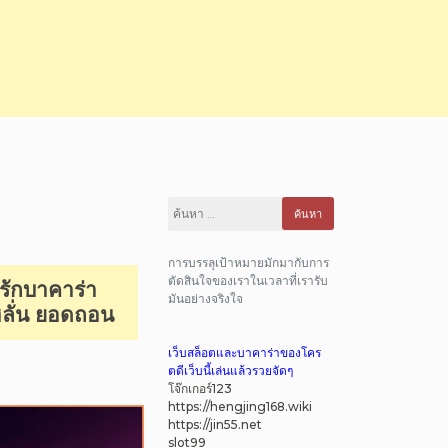
ค้นหา
สำหรับ:
การบรรลุเป้าหมายมักมากับการ
ตัดสินใจของเราในเวลาที่เรารับ
รักบาคาร่า
มันอย่างจริงใจ
ฮลั่น ยอดถอน
เว็บสล็อตและบาคาร่าของโคร
ตดีเว็บนี้เล่นแล้วรวยจัดๆ
โจ๊กเกอร์123
https://hengjing168.wiki
https://jin55.net
slot99