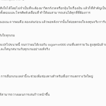
ใจได้โดยไม่จำเป็นที่จะต้องมาวิตกกังวลหรือกลุ้มใจเรื่องเงิน แล้วก็ที่สำคั
้งคอมและโทรศัพท์เคลื่อนที่ ทำให้ผมสามารถเล่นได้ทุกที่ที่ต้องการ
สนอแนะจากผมคือ ลองเล่นก่อน แล้วพอหลังจากนั้นก็ค่อยตกลงใจลงทุนจริง การัน
ทิงใจทุกเกม
แปรไปขนาดนี้ จนกว่าผมได้เจอกับ ssgame666 เกมที่แตกรายวัน สูงสุดนับล้าน มั
และก็สนุกสนานกับทุกเกมอย่างแท้จริง
การเลือกเกมเหล่านี้จะช่วยเพิ่มช่องทางสำหรับเพื่อการแตกรางวัลใหญ่
้สามารถวางแผนการเล่นก้าวหน้าขึ้น