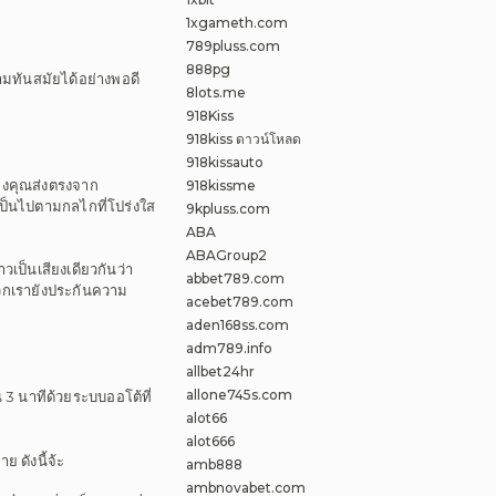
1xgameth.com
789pluss.com
888pg
มทันสมัยได้อย่างพอดี
8lots.me
918Kiss
918kiss ดาวน์โหลด
918kissauto
ของคุณส่งตรงจาก
918kissme
เป็นไปตามกลไกที่โปร่งใส
9kpluss.com
ABA
ABAGroup2
วเป็นเสียงเดียวกันว่า
abbet789.com
นพวกเรายังประกันความ
acebet789.com
aden168ss.com
adm789.info
allbet24hr
allone745s.com
 3 นาทีด้วยระบบออโต้ที่
alot66
alot666
 ดังนี้จ้ะ
amb888
ambnovabet.com