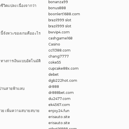
bonanza99
ีวิตแปลง เนื่องจากว่า
bonus888
boonlert1688.com
brazil999 slot
brazil999 slot
bwvip4.com
ันนี้จังหวะของเกมคืออะไร
cashgame168
Casino
cc11388.com
chang7777
มทางการเงินแบบอัตโนมัติ
coke55
cupcake88x.com
debet
dgb222hot.com
dr888
็วปานสายฟ้าแลบ
dr888bet.com
du2477.com
ek4567.com
ด้วย เพิ่มความสบายสบาย
enjoy24.fun
erisauto.site
erisauto.site
etbet16888.com