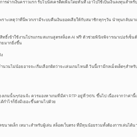
การฝากเงินคราวแรก รับโบนัสเครดิตเพิ่มโดยทันที เอาไปใช้เป็นเงินลงทุนสำหรับเพ
เพราะเหตุว่าที่นี่พวกเรามีระบบคืนเงินยอดเสียให้กับสมาชิกทุกๆวัน นำทุนกลับมาแ
สิทธิ์เข้าใช้งานโปรแกรมสแกนสูตรสล็อต AI ฟรี! ตัวช่วยพินิจพิจารณาเปอร์เซ็
ายมากยิ่งขึ้น
ิง
จำนวนไม่น้อยอาจจะเริ่มเลือกผิดว่าจะเล่นเกมไหนดี วันนี้เรามีกลเม็ดเด็ดๆสำหร
้นๆก่อนจ้ะ ควรมองหาเกมที่มีค่า RTP อยู่ที่ 96% ขึ้นไป เนื่องจากว่าค่านี้เป็
จะได้กำไรก็ยิ่งมีเยอะขึ้นตามไปด้วย
วัลขนาดเล็ก เหมาะสำหรับผู้เล่น สล็อตเว็บตรง ที่มีทุนน้อยรวมทั้งต้องการเล่น