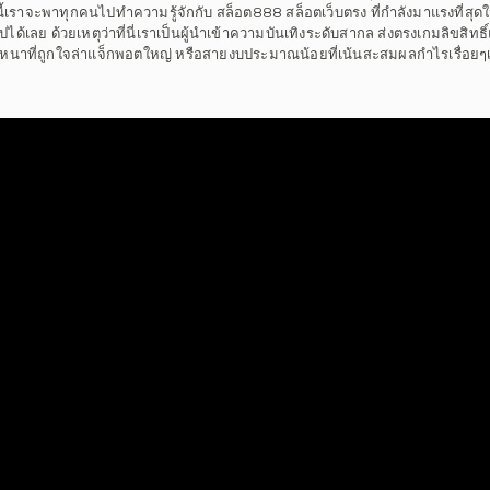
ันนี้เราจะพาทุกคนไปทำความรู้จักกับ สล็อต888 สล็อตเว็บตรง ที่กำลังมาแรงที่
เลย ด้วยเหตุว่าที่นี่เราเป็นผู้นำเข้าความบันเทิงระดับสากล ส่งตรงเกมลิขสิทธิ์แ
ทุนหนาที่ถูกใจล่าแจ็กพอตใหญ่ หรือสายงบประมาณน้อยที่เน้นสะสมผลกำไรเรื่อยๆเ