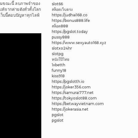
สุดในขณะนี้ ลบภาพจำของ
slot66
ท้จากค่ายดังทั่วทั้งโลก
สล็อตเว็บตรง
https://judhai168.co
ว็บนี้ตอบปัญหาทุกไลฟ์
https://bonus888.life
สล็อต888
https://pgslot.today
pussy888
https://www.sexyauto168.xyz
slotxo24hr
slotpg
หนังโป๊ไทย
1xbetth
funny18
kiss918
https://pgslotth.io
https://joker356.com
https://samurai777.net
https://tokyoslot88.com
https://betwayvietnam.com
https://jokerasia.net
pgslot
pgslot