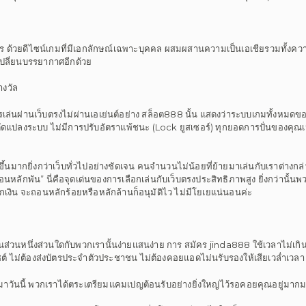
 ด้วยดีไซน์เกมที่มีเอกลักษณ์เฉพาะบุคคล ผสมผสานความเป็นเอเชียรวมทั้งควา
ปลี่ยนบรรยากาศอีกด้วย
างวัล
าการเล่นผ่านเว็บตรงไม่ผ่านเอเย่นต์อย่าง สล็อต888 นั้น แสดงว่าระบบเกมทั้งหมด
ดัดแปลงระบบ ไม่มีการปรับอัตราแพ้ชนะ (Lock ยูสเซอร์) ทุกยอดการปั่นของคุณ
้นมากยิ่งกว่าเว็บทั่วไปอย่างชัดเจน คนจำนวนไม่น้อยที่ย้ายมาเล่นกับเราต่างกล่า
้ถอนหลักพัน” นี่คือจุดเด่นของการเลือกเล่นกับเว็บตรงประสิทธิภาพสูง ยิ่งกว่านั้
กเงิน จะถอนหลักร้อยหรือหลักล้านก็อนุมัติไว ไม่มีโยเยแน่นอนค่ะ
นส่วนหนึ่งส่วนใดกับพวกเรานั้นง่ายแสนง่าย การ สมัคร jinda888 ใช้เวลาไม่เกิน
์ ไม่ต้องส่งบัตรประจำตัวประชาชน ไม่ต้องคอยแอดไม่นรับรองให้เสียเวล่ำเวลา
มาวันนี้ พวกเราได้ตระเตรียมแคมเปญต้อนรับอย่างยิ่งใหญ่ไว้รอคอยคุณอยู่มากมาย