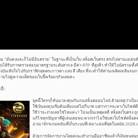
 “มั่นคงและก็ไม่มีอันตราย” ในฐานะที่เป็นเว็บ สล็อตเว็บตรง ตรงไม่ผ่านเอเย่นต
ล่นได้รับการตรวจสอบมาตรฐานระดับสากล มีค่า RTP ที่สูงลิ่ว ทำให้โบนัสรวมทั้งฟ
ั้งบันเทิงใจไปกับกราฟิกสุดตระการตา แสง สี เสียง ที่จะทำให้ท่านเพลิดเพลินจนก
วตามไปดูความเด็ดของเว็บนี้พร้อมๆกันเลยคะ
ี้!
ยุคนี้ใครๆก็หันมาลงทุนกับเกมสล็อตออนไลน์ ด้วยเหตุว่าเป็นเก
ใช้เงินลงทุนเริ่มต้นเพียงแค่ไม่กี่บาท แต่ว่าการจะหาเว็บไซต์ดี
ใช้ว่าจะง่ายเลยใช่ไหมค่ะ? โน่นเป็นเหตุผลที่ สล็อตเว็บตรง ถู
แก้ไขทุกปัญหาที่ผู้เล่นเคยพบ พวกเราไม่ใช่แค่เว็บไซต์สล็อตท
อาณาจักรเกมพนันที่เก็บระบบที่เหมาะสมที่สุดในสมัย 2026 เ
ด้วยการจัดการงานโดยคณะทำงานมืออาชีพแล้วก็เงินทุนหมุนเ