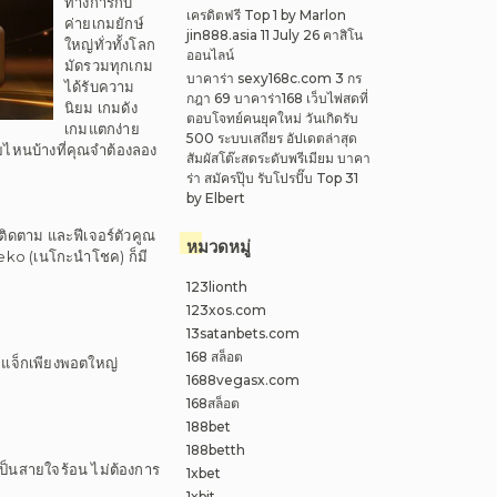
ทางการกับ
เครดิตฟรี Top 1 by Marlon
ค่ายเกมยักษ์
jin888.asia 11 July 26 คาสิโน
ใหญ่ทั่วทั้งโลก
ออนไลน์
มัดรวมทุกเกม
บาคาร่า sexy168c.com 3 กร
ได้รับความ
กฎา 69 บาคาร่า168 เว็บไพ่สดที่
นิยม เกมดัง
ตอบโจทย์คนยุคใหม่ วันเกิดรับ
เกมแตกง่าย
500 ระบบเสถียร อัปเดตล่าสุด
ายไหนบ้างที่คุณจำต้องลอง
สัมผัสโต๊ะสดระดับพรีเมียม บาคา
ร่า สมัครปุ๊บ รับโปรปั๊บ Top 31
by Elbert
ติดตาม และฟีเจอร์ตัวคูณ
หมวดหมู่
Neko (เนโกะนำโชค) ก็มี
123lionth
123xos.com
13satanbets.com
168 สล็อต
ือแจ็กเพียงพอตใหญ่
1688vegasx.com
168สล็อต
188bet
188betth
เป็นสายใจร้อน ไม่ต้องการ
1xbet
1xbit