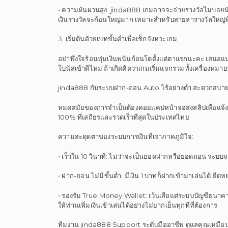
• ความผันผวนสูง:
jinda888
เกมอาจจะจ่ายรางวัลไม่บ่อยนั
เงินรางวัลจะก้อนใหญ่มาก เหมาะสำหรับสายล่ารางวัลใหญ่ท
3. เริ่มต้นด้วยเบทขั้นต่ำเพื่อเช็กจังหวะเกม
อย่าพึ่งใจร้อนทุ่มเงินพนันก้อนโตตั้งแต่ตาแรกนะคะ เสนอแนะ
โบนัสเข้าดีไหม ถ้าเกิดคิดว่าเกมเริ่มแจกรวมทั้งเครื่องหมาย
jinda888 กับระบบฝาก-ถอน Auto ไร้อย่างต่ำ สะดวกสบาย
หมดสมัยของการจำเป็นต้องคอยแคปหน้าจอส่งสลิปเพื่อแจ้งฝา
100% ที่เสถียรและรวดเร็วที่สุดในประเทศไทย
ความสะดุดตาของระบบการเงินที่เราภาคภูมิใจ:
• เร็วใน 10 วินาที: ไม่ว่าจะเป็นยอดฝากหรือยอดถอน ระ
• ฝาก-ถอน ไม่มีขั้นต่ำ: มีเงิน 1 บาทก็ฝากเข้ามาเล่นได้ ยืด
• รองรับ True Money Wallet: เว้นเสียแต่ระบบบัญชีธนาคา
ให้ท่านเพิ่มเงินเข้าเล่นได้อย่างไม่ยากเย็นทุกที่ที่ต้องการ
ทีมงาน jinda888 Support ระดับมืออาชีพ ดูแลคุณเหม