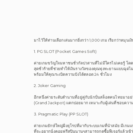
มาไว้ให้ท่านเลือกเล่นมากยิ่งกว่า 1,000 เกม เรียกว่าหมุนเ
1. PG SLOT (Pocket Games Soft)
ค่ายเกมขวัญใจมหาชนชั่วกัลปวสานที่ไม่มีใครไม่เคยรู้ โดด
สุดชั่วร้ายที่ช่วยทำให้เงินรางวัลของคุณพุ่งทะยานแบบฉุด
พร้อมให้คุณระเบิดความปังได้ตลอด 24 ชั่วโมง
2. Joker Gaming
อีกหนึ่งค่ายระดับตำนานที่อยู่คู่กับนักปั่นสล็อตคนไทยมาอย
(Grand Jackpot) แตกบ่อยมาก เหมาะกับผู้เล่นที่ชอบความต
3. Pragmatic Play (PP SLOT)
ค่ายเกมยักษ์ใหญ่ฝั่งยุโรปที่มากับระบบเกมที่นำสมัย มีเกม
ที่จะอยากนั่งคอยฟรีสปินนานๆสามารถกดซื้อฟีเจอร์แล้วเข้าไ