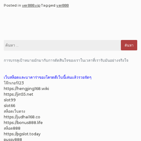
Posted in
ver888.vip
Tagged
ver888
ค้นหา
สำหรับ:
การบรรลุเป้าหมายมักมากับการตัดสินใจของเราในเวลาที่เรารับมันอย่างจริงใจ
เว็บสล็อตและบาคาร่าของโครตดีเว็บนี้เล่นแล้วรวยจัดๆ
โจ๊กเกอร์123
https://hengjing168.wiki
https://jin55.net
slot99
slot66
สล็อตเว็บตรง
https://judhai168.co
https://bonus888.life
สล็อต888
https://pgslot.today
pussy888