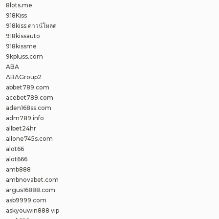
8lots.me
918Kiss
918kiss ดาวน์โหลด
918kissauto
918kissme
9kpluss.com
ABA
ABAGroup2
abbet789.com
acebet789.com
aden168ss.com
adm789.info
allbet24hr
allone745s.com
alot66
alot666
amb888
ambnovabet.com
argus16888.com
asb9999.com
askyouwin888 vip