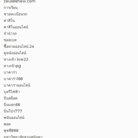
zeus88new.com
การเรียน
ขายทะเบียนรถ
คาสิโน
คาสิโนออนไลน์
จำนำรถ
ซอยเบท
ซื้อหวยออนไลน์ 24
ดูหนังออนไลน์
ทางเข้า live22
ทางเข้าpg
บาคาร่า
บาคาร่า168
บาคาร่าออนไลน์
บุหรีไฟฟ้า
ปั่นสล็อต
ปั่นแตก66
ปั่นโปร777
พนันออนไลน์
พอต
พุซซี่888
มหาวิทยาลัยสวนสุนันทา