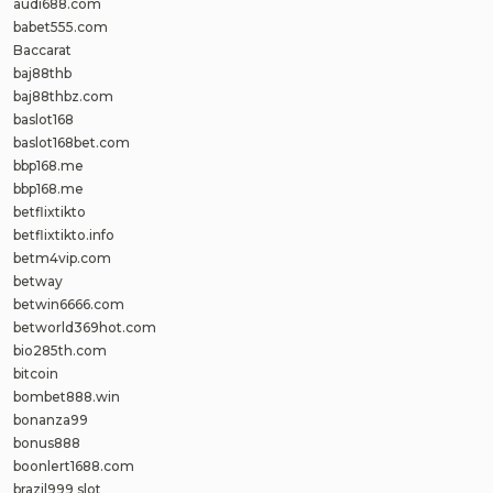
audi688.com
babet555.com
Baccarat
baj88thb
baj88thbz.com
baslot168
baslot168bet.com
bbp168.me
bbp168.me
betflixtikto
betflixtikto.info
betm4vip.com
betway
betwin6666.com
betworld369hot.com
bio285th.com
bitcoin
bombet888.win
bonanza99
bonus888
boonlert1688.com
brazil999 slot