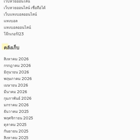
เว็บหวยออนไลน์
เว็บหวยออนไลน์ เชื่อถือได้
เว็บแทงบอลออนไลน์
แทงบอล
แทงบอลออนไลน์
โจ๊กเกอร์123
คลังเก็บ
สิงหาคม 2026
กรกฎาคม 2026
มิถุนายน 2026
พฤษภาคม 2026
เมษายน 2026
มีนาคม 2026
กุมภาพันธ์ 2026
มกราคม 2026
ธันวาคม 2025
พฤศจิกายน 2025
ตุลาคม 2025
กันยายน 2025
สิงหาคม 2025