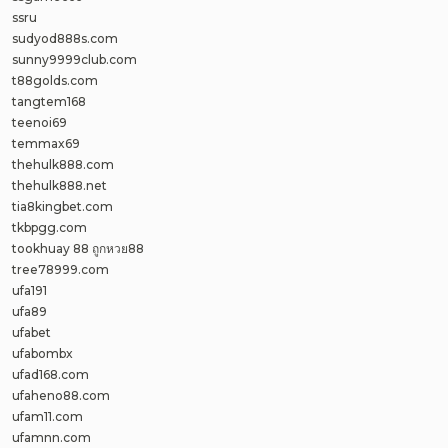
ssru
sudyod888s.com
sunny9999club.com
t88golds.com
tangtem168
teenoi69
temmax69
thehulk888.com
thehulk888.net
tia8kingbet.com
tkbpgg.com
tookhuay 88 ถูกหวย88
tree78999.com
ufa191
ufa89
ufabet
ufabombx
ufad168.com
ufaheno88.com
ufam11.com
ufamnn.com