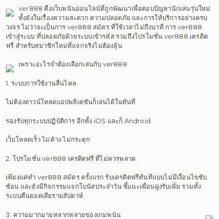
ver888 คือเว็บพนันออนไลน์ที่ถูกพัฒนาเพื่อตอบปัญหานักเล่นรุ่นใหม่
ทั้งยังในเรื่องความสะดวก ความปลอดภัย และการให้บริการอย่างครบ
วงจร ไม่ว่าจะเป็นการ ver888 สมัคร ที่ใช้เวลาไม่ถึงนาที การ ver888
เข้าสู่ระบบ ที่ปลอดภัยด้วยระบบเข้ารหัส รวมถึงโปรโมชั่น ver888 เครดิต
ฟรี สำหรับสมาชิกใหม่ที่แจกจริงไม่ต้องลุ้น
เพราะอะไรจำต้องเลือกเล่นกับ ver888
1. ระบบการใช้งานลื่นไหล
ไม่ต้องดาวน์โหลดแอปพลิเคชันก็เล่นได้ในทันที
รองรับทุกระบบปฏิบัติการ อีกทั้ง iOS และก็ Android
เว็บโหลดเร็ว ไม่ค้าง ไม่กระตุก
2. โปรโมชั่น ver888 เครดิตฟรี ที่ไม่ควรพลาด
เพียงแค่ทำ ver888 สมัคร ครั้งแรก รับเครดิตฟรีทันทีแบบไม่มีเงื่อนไขซับ
ซ้อน และยังมีกิจกรรมแจกโบนัสประจำวัน ชี้แนะเพื่อนฝูงรับเพิ่ม รวมทั้ง
ระบบคืนยอดเสียรายสัปดาห์
3. ความมากมายหลากหลายของเกมพนัน