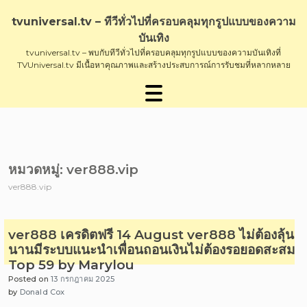
Skip
to
tvuniversal.tv – ทีวีทั่วไปที่ครอบคลุมทุกรูปแบบของความ
content
บันเทิง
tvuniversal.tv – พบกับทีวีทั่วไปที่ครอบคลุมทุกรูปแบบของความบันเทิงที่
TVUniversal.tv มีเนื้อหาคุณภาพและสร้างประสบการณ์การรับชมที่หลากหลาย
หมวดหมู่:
ver888.vip
ver888.vip
ver888 เครดิตฟรี 14 August ver888 ไม่ต้องลุ้น
นานมีระบบแนะนำเพื่อนถอนเงินไม่ต้องรอยอดสะสม
Top 59 by Marylou
Posted on
13 กรกฎาคม 2025
by
Donald Cox