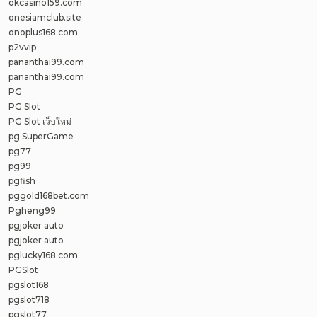
okcasino159.com
onesiamclub.site
onoplus168.com
p2vvip
pananthai99.com
pananthai99.com
PG
PG Slot
PG Slot เว็บใหม่
pg SuperGame
pg77
pg99
pgfish
pggold168bet.com
Pgheng99
pgjoker auto
pgjoker auto
pglucky168.com
PGSlot
pgslot168
pgslot718
pgslot77