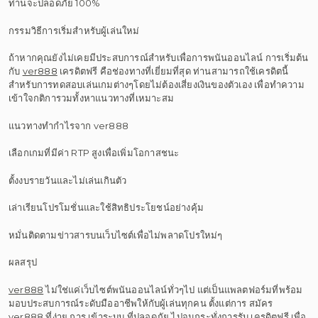
ท่านจะปลอดภัย 100%
กรรมวิธีการเริ่มสำหรับผู้เล่นใหม่
ถ้าหากคุณยังไม่เคยมีประสบการณ์สำหรับเพื่อการพนันออนไลน์ การเริ่มต้น
กับ
ver888
เครดิตฟรี คือช่องทางที่เยี่ยมที่สุด ท่านสามารถใช้เครดิตนี้
สำหรับการทดสอบเล่นเกมต่างๆโดยไม่ต้องเสี่ยงเงินของตัวเอง เพื่อทำความ
เข้าใจกติการวมทั้งหาแนวทางที่เหมาะสม
แนวทางทำกำไรจาก ver888
เลือกเกมที่มีค่า RTP สูงเพื่อเพิ่มโอกาสชนะ
ตั้งงบรายวันและไม่เล่นเกินตัว
เล่าเรียนโปรโมชั่นและใช้สิทธิประโยชน์อย่างคุ้ม
หมั่นติดตามข่าวสารบนเว็บไซต์เพื่อไม่พลาดโปรใหม่ๆ
ผลสรุป
ver888
ไม่ใช่แค่เว็บไซต์พนันออนไลน์ทั่วๆไป แต่เป็นแพลตฟอร์มที่พร้อม
มอบประสบการณ์ระดับมืออาชีพให้กับผู้เล่นทุกคน ตั้งแต่การ สมัคร
ver888 ที่ง่าย การ เข้าระบบ ที่ปลอดภัย ไปจนกระทั่งการรับ เครดิตฟรี เพื่อ