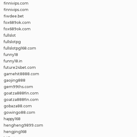
finnivips.com
finnivips.com
fiwdee.bet
fox689ok.com
fox689ok.com
fullslot
fullslotpg
fullslotpg168.com
funny18
funny18.in
future24bet.com
gamehit8888.com
gaojing888
gem99ths.com
goatza888fin.com
goatza888fin.com
gobaza88.com
gowingo88.com
happy168
hengheng9899.com
hengjing168