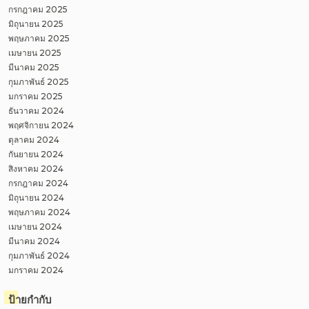
กรกฎาคม 2025
มิถุนายน 2025
พฤษภาคม 2025
เมษายน 2025
มีนาคม 2025
กุมภาพันธ์ 2025
มกราคม 2025
ธันวาคม 2024
พฤศจิกายน 2024
ตุลาคม 2024
กันยายน 2024
สิงหาคม 2024
กรกฎาคม 2024
มิถุนายน 2024
พฤษภาคม 2024
เมษายน 2024
มีนาคม 2024
กุมภาพันธ์ 2024
มกราคม 2024
ป้ายกำกับ