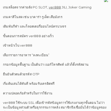
เกมสล็อตจากค่ายดัง PG SLOT,
ver888
JILI, Joker Gaming
เกมคาสิโนสด เช่น บาคาร่า รูเล็ต เสือมังกร
เดิมพันกีฬา และก็ลอตเตอรี่ออนไลน์ครบวงจร
ขั้นตอนการสมัคร ver888 อย่างเร็ว
เข้าหน้าเว็บ ver888
เลือกรายการอาหาร “ลงทะเบียน”
กรอกข้อมูลพื้นฐาน เป็นต้นว่า เบอร์โทรศัพท์ แล้วก็ตั้งรหัสผ่าน
ยืนยันตัวตนด้วยรหัส OTP
เริ่มต้นเล่นได้ทันที พร้อมรับเครดิตฟรี
ความปลอดภัยสำหรับในการใช้งาน
ver888 ใช้ระบบ SSL เพื่อเข้ารหัสข้อมูลการใช้แรงงานทุกขั้นตอน ไม่ว่า
จะเป็นข้อมูลส่วนตัวหรือธุรกรรมการคลัง สมาชิกจึงเชื่อมั่นได้ว่าข้อมูลของ