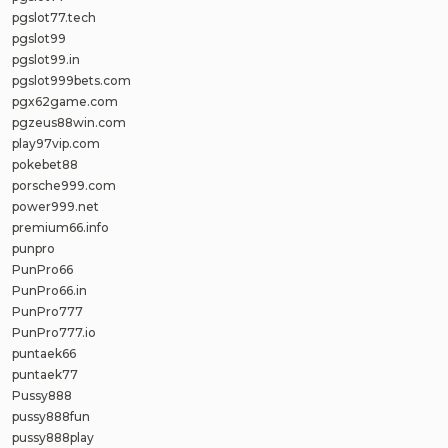
pgslot77.tech
pgslot99
pgslot99.in
pgslot999bets.com
pgx62game.com
pgzeus88win.com
play97vip.com
pokebet88
porsche999.com
power999.net
premium66.info
punpro
PunPro66
PunPro66.in
PunPro777
PunPro777.io
puntaek66
puntaek77
Pussy888
pussy888fun
pussy888play