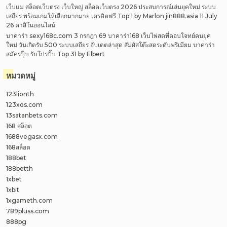
เว็บแม่ สล็อตเว็บตรง เว็บใหญ่ สล็อตเว็บตรง 2026 ประสบการณ์เล่นยุคใหม่ ระบบ
เสถียร พร้อมเกมให้เลือกมากมาย เครดิตฟรี Top 1 by Marlon jin888.asia 11 July
26 คาสิโนออนไลน์
บาคาร่า sexy168c.com 3 กรกฎา 69 บาคาร่า168 เว็บไพ่สดที่ตอบโจทย์คนยุค
ใหม่ วันเกิดรับ 500 ระบบเสถียร อัปเดตล่าสุด สัมผัสโต๊ะสดระดับพรีเมียม บาคาร่า
สมัครปุ๊บ รับโปรปั๊บ Top 31 by Elbert
หมวดหมู่
123lionth
123xos.com
13satanbets.com
168 สล็อต
1688vegasx.com
168สล็อต
188bet
188betth
1xbet
1xbit
1xgameth.com
789pluss.com
888pg