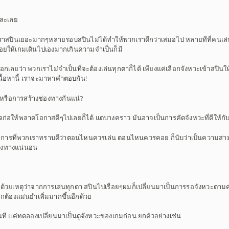
ยละเลย
วกเราสปินเยอะมากๆหลายรอบสปินไม่ได้ทำให้พวกเราดีกว่าเสมอไป หลายทีที่คนเล่
่อยให้เกมเดินไปเองมากเกินความจำเป็นก็มี
ลยว่า พวกเราไม่จำเป็นที่จะต้องเล่นทุกตาก็ได้ เพียงแค่เลือกจังหวะเข้าสปินใ
นื้อหานี้ เราจะมาหาคำตอบกัน!
รือการสร้างช่องทางกันแน่?
ก่อให้พลาดโอกาสดีๆไปเลยก็ได้ แต่บางคราว มันอาจเป็นการคัดจังหวะที่ดีให้กับ
แล้วก็การที่พวกเราทราบดีว่าตอนไหนควรเล่น ตอนไหนควรคอย ก็นับว่าเป็นความ
่องทางแน่นอน
้วยเหตุว่าจากการเล่นทุกตา สปินไปเรื่อยๆผมก็เปลี่ยนมาเป็นการรอจังหวะตามค
ต้องแม่นยำเพิ่มมากขึ้นอีกด้วย
ันที แค่ทดลองเปลี่ยนมาเป็นดูจังหวะของเกมก่อน ยกตัวอย่างเช่น