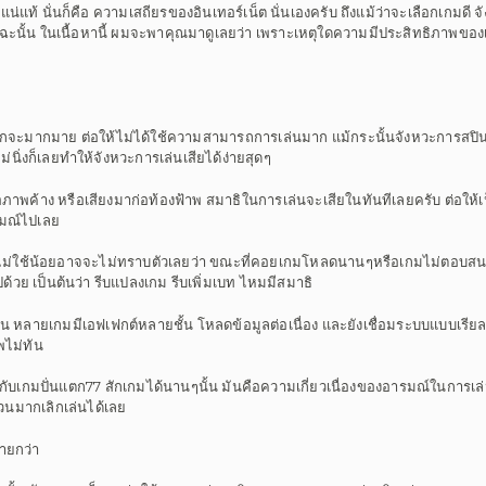
้ นั่นก็คือ ความเสถียรของอินเทอร์เน็ต นั่นเองครับ ถึงแม้ว่าจะเลือกเกมดี 
ะฉะนั้น ในเนื้อหานี้ ผมจะพาคุณมาดูเลยว่า เพราะเหตุใดความมีประสิทธิภาพของ
อกจะมากมาย ต่อให้ไม่ได้ใช้ความสามารถการเล่นมาก แม้กระนั้นจังหวะการสปิน 
นิ่งก็เลยทำให้จังหวะการเล่นเสียได้ง่ายสุดๆ
พค้าง หรือเสียงมาก่อท้องฟ้าพ สมาธิในการเล่นจะเสียในทันทีเลยครับ ต่อให้เป็
ารมณ์ไปเลย
นไม่ใช้น้อยอาจจะไม่ทราบตัวเลยว่า ขณะที่คอยเกมโหลดนานๆหรือเกมไม่ตอบสนอ
ปด้วย เป็นต้นว่า รีบแปลงเกม รีบเพิ่มเบท ไหมมีสมาธิ
นั้น หลายเกมมีเอฟเฟกต์หลายชั้น โหลดข้อมูลต่อเนื่อง และยังเชื่อมระบบแบบเรียลไท
พไม่ทัน
อยู่กับเกมปั่นแตก77 สักเกมได้นานๆนั้น มันคือความเกี่ยวเนื่องของอารมณ์ในการเล่
วนมากเลิกเล่นได้เลย
ดายกว่า