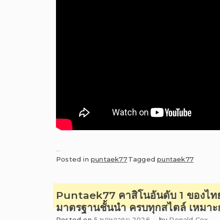
…
Posted in
puntaek77
Tagged
puntaek77
Puntaek77 คาสิโนอันดับ 1 ของไทย
มาตรฐานชั้นนำ ครบทุกสไตล์ เหมาะกั
Posted on
5 พฤษภาคม 2026
by
Donald Cox