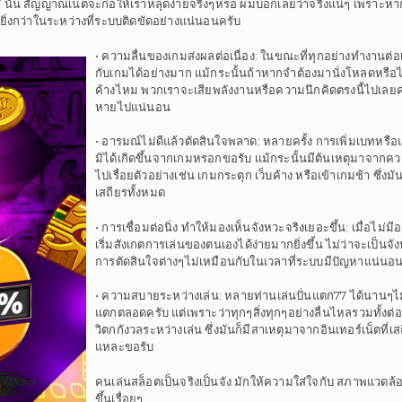
้น สัญญาณเน็ตจะก่อให้เราหลุดง่ายจริงๆหรอ ผมบอกเลยว่าจริงแน่ๆ เพราะหากทุ
่งกว่าในระหว่างที่ระบบติดขัดอย่างแน่นอนครับ
• ความลื่นของเกมส่งผลต่อเนื่อง: ในขณะที่ทุกอย่างทำงานต่อ
กับเกมได้อย่างมาก แม้กระนั้นถ้าหากจำต้องมานั่งโหลดหรื
ค้างไหม พวกเราจะเสียพลังงานหรือความนึกคิดตรงนี้ไปเลยค
หายไปแน่นอน
• อารมณ์ไม่ดีแล้วตัดสินใจพลาด: หลายครั้ง การเพิ่มเบทหรื
มิได้เกิดขึ้นจากเกมหรอกขอรับ แม้กระนั้นมีต้นเหตุมาจาก
ไปเรื่อยตัวอย่างเช่น เกมกระตุก เว็บค้าง หรือเข้าเกมช้า ซึ่งมั
เสถียรทั้งหมด
• การเชื่อมต่อนิ่ง ทำให้มองเห็นจังหวะจริงเยอะขึ้น: เมื่อไ
เริ่มสังเกตการเล่นของตนเองได้ง่ายมากยิ่งขึ้น ไม่ว่าจะเป็นจ
การตัดสินใจต่างๆไม่เหมือนกับในเวลาที่ระบบมีปัญหาแน่นอ
• ความสบายระหว่างเล่น: หลายท่านเล่นปั่นแตก77 ได้นานๆไม่
แตกตลอดครับ แต่เพราะว่าทุกๆสิ่งทุกๆอย่างลื่นไหลรวมทั้งต่อเ
วิตกกังวลระหว่างเล่น ซึ่งมันก็มีสาเหตุมาจากอินเทอร์เน็ตที่เ
แหละขอรับ
คนเล่นสล็อตเป็นจริงเป็นจัง มักให้ความใส่ใจกับ สภาพแวดล้
ขึ้นเรื่อยๆ