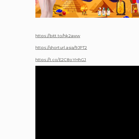
https://bitt.to/hk2aww
https://shorturl.asia/9JPT2
https://t.co/E2C8oYHhGJ