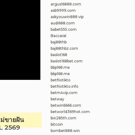
argus16888.com
asb9999.com
askyouwin888 vip
audi688.com
babet555.com
Baccarat
baj88thb
baj88thbz.com
baslot168
baslot168bet.com
bbp168.me
bbp168.me
betflixtikto
betflixtikto.info
betm4vip.com
betway
betwin6666.com
betworld369hot.com
bio285th.com
ม่ขายฝัน
bitcoin
UL 2569
bombet888.win