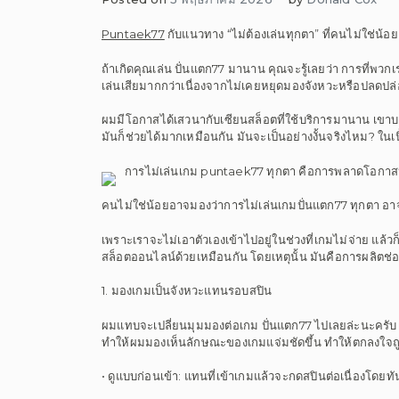
Puntaek77
กับแนวทาง “ไม่ต้องเล่นทุกตา” ที่คนไม่ใช่น้อ
ถ้าเกิดคุณเล่น ปั่นแตก77 มานาน คุณจะรู้เลยว่า การที่พ
เล่นเสียมากกว่าเนื่องจากไม่เคยหยุดมองจังหวะหรือปลดปล
ผมมีโอกาสได้เสวนากับเซียนสล็อตที่ใช้บริการมานาน เขาบอกเ
มันก็ช่วยได้มากเหมือนกัน มันจะเป็นอย่างงั้นจริงไหม? ในเ
การไม่เล่นเกม puntaek77 ทุกตา คือการพลาดโอกาสห
คนไม่ใช่น้อยอาจมองว่าการไม่เล่นเกมปั่นแตก77 ทุกตา อาจ
เพราะเราจะไม่เอาตัวเองเข้าไปอยู่ในช่วงที่เกมไม่จ่าย 
สล็อตออนไลน์ด้วยเหมือนกัน โดยเหตุนั้น มันคือการผลิตช
1. มองเกมเป็นจังหวะแทนรอบสปิน
ผมแทบจะเปลี่ยนมุมมองต่อเกม ปั่นแตก77 ไปเลยล่ะนะครับ ด
ทำให้ผมมองเห็นลักษณะของเกมแจ่มชัดขึ้น ทำให้ตกลงใจถูก
• ดูแบบก่อนเข้า: แทนที่เข้าเกมแล้วจะกดสปินต่อเนื่องโดยท