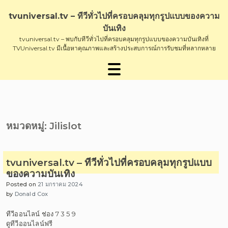
Skip
to
tvuniversal.tv – ทีวีทั่วไปที่ครอบคลุมทุกรูปแบบของความ
content
บันเทิง
tvuniversal.tv – พบกับทีวีทั่วไปที่ครอบคลุมทุกรูปแบบของความบันเทิงที่
TVUniversal.tv มีเนื้อหาคุณภาพและสร้างประสบการณ์การรับชมที่หลากหลาย
หมวดหมู่:
Jilislot
tvuniversal.tv – ทีวีทั่วไปที่ครอบคลุมทุกรูปแบบ
ของความบันเทิง
Posted on
21 มกราคม 2024
by
Donald Cox
ทีวีออนไลน์ ช่อง 7 3 5 9
ดูทีวีออนไลน์ฟรี