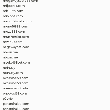
megawaysbet789.com
mfj889xx.com
mia88th.com
mib555s.com
mmgoldsbets.com
mono16888.com
moza888.com
mun789slot.com
mwin9s.com
nagawaybet.com
nbwin.me
nbwin.me
niseko168bet.com
no1huay
no1huay.com
okcasino159.com
okcasino159.com
onesiamclub.site
onoplus168.com
p2vvip
pananthai99.com
pananthai99.com