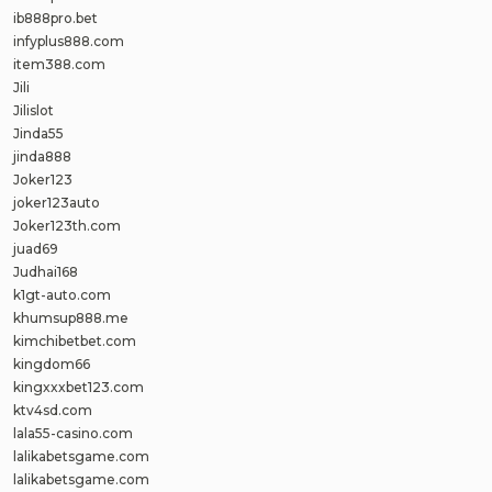
ib888pro.bet
infyplus888.com
item388.com
Jili
Jilislot
Jinda55
jinda888
Joker123
joker123auto
Joker123th.com
juad69
Judhai168
k1gt-auto.com
khumsup888.me
kimchibetbet.com
kingdom66
kingxxxbet123.com
ktv4sd.com
lala55-casino.com
lalikabetsgame.com
lalikabetsgame.com