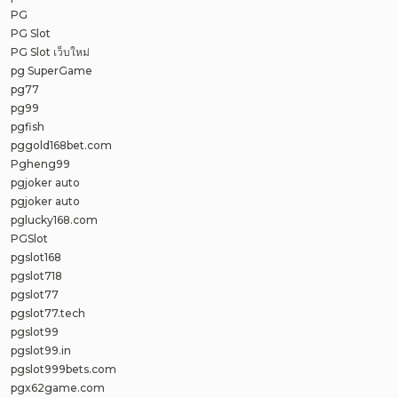
PG
PG Slot
PG Slot เว็บใหม่
pg SuperGame
pg77
pg99
pgfish
pggold168bet.com
Pgheng99
pgjoker auto
pgjoker auto
pglucky168.com
PGSlot
pgslot168
pgslot718
pgslot77
pgslot77.tech
pgslot99
pgslot99.in
pgslot999bets.com
pgx62game.com