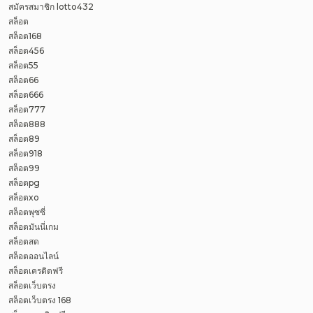
สมัครสมาชิก lotto432
สล็อต
สล็อต168
สล็อต456
สล็อต55
สล็อต66
สล็อต666
สล็อต777
สล็อต888
สล็อต89
สล็อต918
สล็อต99
สล็อตpg
สล็อตxo
สล็อตพุซซี่
สล็อตมันนี่เกม
สล็อตสด
สล็อตออนไลน์
สล็อตเครดิตฟรี
สล็อตเว็บตรง
สล็อตเว็บตรง 168