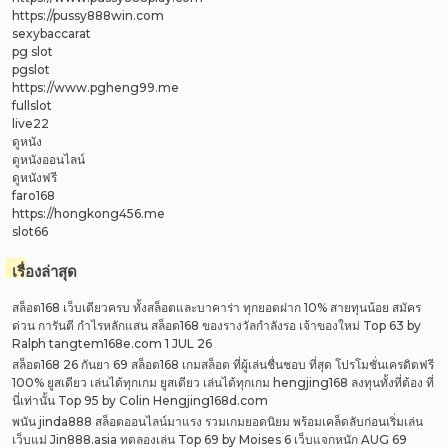
https://pussy888win.com
sexybaccarat
pg slot
pgslot
https://www.pgheng99.me
fullslot
live22
ดูหนัง
ดูหนังออนไลน์
ดูหนังฟรี
faro168
https://hongkong456.me
slot66
เรื่องล่าสุด
สล็อต168 เว็บเดียวครบ ทั้งสล็อตและบาคาร่า ทุกยอดฝาก 10% สายทุนน้อย สมัคร
ด่วน การันตี กำไรหลักแสน สล็อต168 ของรางวัลกำลังรอ เจ้าของใหม่ Top 63 by
Ralph tangtem168e.com 1 JUL 26
สล็อต168 26 กันยา 69 สล็อต168 เกมสล็อต ที่ผู้เล่นชื่นชอบ ที่สุด โปรโมชั่นเครดิตฟรี
100% ยูสเดียว เล่นได้ทุกเกม ยูสเดียว เล่นได้ทุกเกม hengjing168 ลงทุนทั้งที่ต้อง ที่
นี่เท่านั้น Top 95 by Colin Hengjing168d.com
พนัน jinda888 สล็อตออนไลน์มาแรง รวมเกมยอดนิยม พร้อมเคล็ดลับก่อนเริ่มเล่น
เว็บแม่ Jin888.asia ทดลองเล่น Top 69 by Moises 6 เว็บแจกหนัก AUG 69