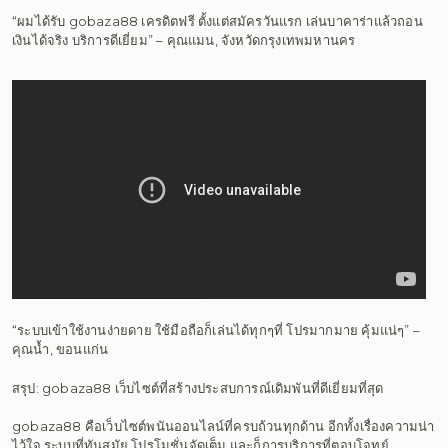
“ผมได้รับ gobaza88 เครดิตฟรี ตั้งแต่สมัครวันแรก เล่นบาคาร่าแล้วถอน
เงินได้จริง บริการดีเยี่ยม” – คุณแมน, จังหวัดกรุงเทพมหานคร
“ระบบเข้าใช้งานง่ายดาย ใช้มือถือก็เล่นได้ทุกๆที่ โปรมากมาย คุ้มแน่ๆ” –
คุณน้ำ, ขอนแก่น
สรุป: gobaza88 เว็บไซต์ที่สร้างประสบการณ์เดิมพันที่ดีเยี่ยมที่สุด
gobaza88 คือเว็บไซต์พนันออนไลน์ที่ครบถ้วนทุกด้าน อีกทั้งเรื่องความน่า
ไว้ใจ ระบบที่ทันสมัย โปรโมชั่นจัดเต็ม และก็การบริการที่ตอบโจทย์