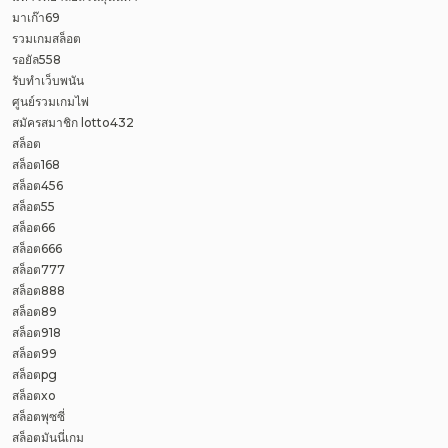
มาเก๊า69
รวมเกมสล็อต
รอยัล558
รับทำเว็บพนัน
ศูนย์รวมเกมไพ่
สมัครสมาชิก lotto432
สล็อต
สล็อต168
สล็อต456
สล็อต55
สล็อต66
สล็อต666
สล็อต777
สล็อต888
สล็อต89
สล็อต918
สล็อต99
สล็อตpg
สล็อตxo
สล็อตพุซซี่
สล็อตมันนี่เกม