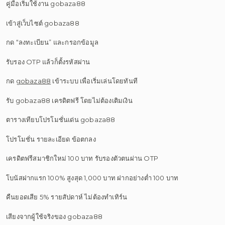
คู่มือเริ่มใช้งาน gobaza88
เข้าสู่เว็บไซต์ gobaza88
กด “ลงทะเบียน” และกรอกข้อมูล
รับรอง OTP แล้วก็ตั้งรหัสผ่าน
กด
gobaza88
เข้าระบบ เพื่อเริ่มเล่นโดยทันที
รับ gobaza88 เครดิตฟรี โดยไม่ต้องเติมเงิน
ตารางเทียบโปรโมชั่นเด่น gobaza88
โปรโมชั่น รายละเอียด ข้อตกลง
เครดิตฟรีสมาชิกใหม่ 100 บาท รับรองตัวตนผ่าน OTP
โบนัสฝากแรก 100% สูงสุด 1,000 บาท ฝากอย่างต่ำ 100 บาท
คืนยอดเสีย 5% รายสัปดาห์ ไม่ต้องทำเทิร์น
เสียงจากผู้ใช้จริงของ gobaza88