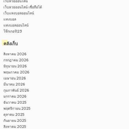
เว็บหวยออนไลน์
เว็บหวยออนไลน์ เชื่อถือได้
เว็บแทงบอลออนไลน์
แทงบอล
แทงบอลออนไลน์
โจ๊กเกอร์123
คลังเก็บ
สิงหาคม 2026
กรกฎาคม 2026
มิถุนายน 2026
พฤษภาคม 2026
เมษายน 2026
มีนาคม 2026
กุมภาพันธ์ 2026
มกราคม 2026
ธันวาคม 2025
พฤศจิกายน 2025
ตุลาคม 2025
กันยายน 2025
สิงหาคม 2025