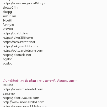
https://www.sexyauto168.xyz
slotxo24hr
slotpg
หนังโป๊ไทย
1xbetth
funny18
kiss918
https://pgslotth.io
https://joker356.com
https://samurai777.net
https://tokyoslot88.com
https://betwayvietnam.com
https://jokerasia.net
pgslot
pgslot
เว็บคาสิโนน่าเล่น ทั้ง
สล็อต
และ
บาคาร่า
ตึงจริงแตกบ่อยมาก
918kiss
https://www.madoohd.com
sagame
https://joker123auto.com
http://www.movie87hd.com
https://www.pussy888play.com