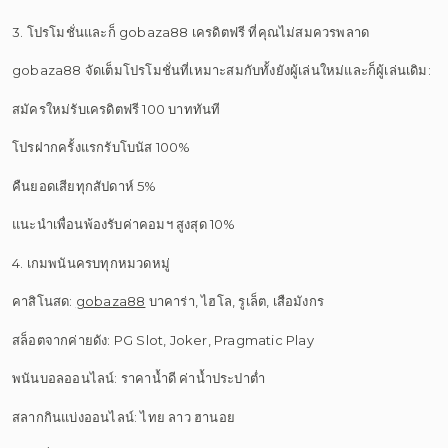
3. โปรโมชั่นและก็ gobaza88 เครดิตฟรี ที่คุณไม่สมควรพลาด
gobaza88 จัดเต็มโปรโมชั่นที่เหมาะสมกับทั้งยังผู้เล่นใหม่และก็ผู้เล่นเดิม:
สมัครใหม่รับเครดิตฟรี 100 บาททันที
โปรฝากครั้งแรกรับโบนัส 100%
คืนยอดเสียทุกสัปดาห์ 5%
แนะนำเพื่อนพ้องรับค่าคอมฯ สูงสุด 10%
4. เกมพนันครบทุกหมวดหมู่
คาสิโนสด:
gobaza88
บาคาร่า, ไฮโล, รูเล็ต, เสือมังกร
สล็อตจากค่ายดัง: PG Slot, Joker, Pragmatic Play
พนันบอลออนไลน์: ราคาน้ำดี ค่าน้ำประปาต่ำ
สลากกินแบ่งออนไลน์: ไทย ลาว ฮานอย