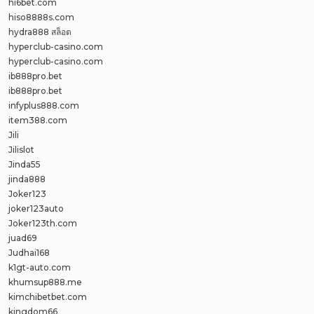
hi6bet.com
hiso8888s.com
hydra888 สล็อต
hyperclub-casino.com
hyperclub-casino.com
ib888pro.bet
ib888pro.bet
infyplus888.com
item388.com
Jili
Jilislot
Jinda55
jinda888
Joker123
joker123auto
Joker123th.com
juad69
Judhai168
k1gt-auto.com
khumsup888.me
kimchibetbet.com
kingdom66