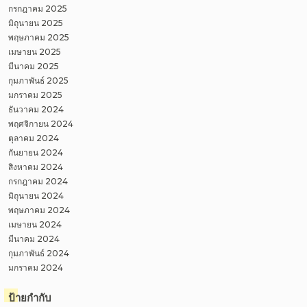
กรกฎาคม 2025
มิถุนายน 2025
พฤษภาคม 2025
เมษายน 2025
มีนาคม 2025
กุมภาพันธ์ 2025
มกราคม 2025
ธันวาคม 2024
พฤศจิกายน 2024
ตุลาคม 2024
กันยายน 2024
สิงหาคม 2024
กรกฎาคม 2024
มิถุนายน 2024
พฤษภาคม 2024
เมษายน 2024
มีนาคม 2024
กุมภาพันธ์ 2024
มกราคม 2024
ป้ายกำกับ