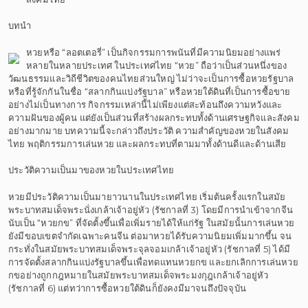
บทนำ
หวยหรือ “ลอตเตอรี่” เป็นกิจกรรมการพนันที่มีความนิยมอย่างแพร่
หลายในหลายประเทศ ในประเทศไทย “หวย” ถือว่าเป็นส่วนหนึ่งของ
วัฒนธรรมและวิถีชีวิตของคนไทยส่วนใหญ่ ไม่ว่าจะเป็นการซื้อหวยรัฐบาล
หรือที่รู้จักกันในชื่อ “สลากกินแบ่งรัฐบาล” หรือหวยใต้ดินที่เป็นการซื้อขาย
อย่างไม่เป็นทางการ กิจกรรมเหล่านี้ไม่เพียงแต่สะท้อนถึงความหวังและ
ความฝันของผู้คน แต่ยังเป็นส่วนที่สร้างผลกระทบทั้งด้านเศรษฐกิจและสังคม
อย่างมากมาย บทความนี้จะกล่าวถึงประวัติ ความสำคัญของหวยในสังคม
ไทย พฤติกรรมการเล่นหวย และผลกระทบที่ตามมาทั้งด้านดีและด้านเสีย
ประวัติความเป็นมาของหวยในประเทศไทย
หวยมีประวัติความเป็นมายาวนานในประเทศไทย เริ่มต้นครั้งแรกในสมัย
พระบาทสมเด็จพระนั่งเกล้าเจ้าอยู่หัว (รัชกาลที่ 3) โดยมีการนำเข้าจากจีน
นับเป็น “หวยกข” ที่จัดตั้งขึ้นเพื่อเพิ่มรายได้ให้แก่รัฐ ในสมัยนั้นการเล่นหวย
ยังมีขอบเขตจำกัดเฉพาะคนจีน ต่อมาหวยได้รับความนิยมเพิ่มมากขึ้น จน
กระทั่งในสมัยพระบาทสมเด็จพระจุลจอมเกล้าเจ้าอยู่หัว (รัชกาลที่ 5) ได้มี
การจัดตั้งสลากกินแบ่งรัฐบาลขึ้นเพื่อทดแทนหวยกข และยกเลิกการเล่นหวย
กขอย่างถูกกฎหมายในสมัยพระบาทสมเด็จพระมงกุฎเกล้าเจ้าอยู่หัว
(รัชกาลที่ 6) แต่ทว่าการซื้อหวยใต้ดินก็ยังคงมีมาจนถึงปัจจุบัน