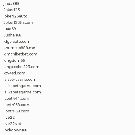
jinda888
Joker123
joker123auto
Joker123th.com
juad69
Judhai168
k1gt-auto.com
khumsup888.me
kimchibetbet.com
kingdom66
kingxxxbet123.com
ktv4sd.com
lala55-casino.com
lalikabetsgame.com
lalikabetsgame.com
lcbet444.com
lionth168.com
lionth168.com
live22
live22slot
lockdown168