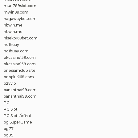
mun789slot.com
mwin9s.com
nagawaybet.com
nbwin.me
nbwin.me
niseko168bet.com
no1huay
no1huay.com
okcasino159.com
okcasino159.com
onesiamclub.site
onoplus168.com
p2vvip
pananthai99.com
pananthai99.com
PG
PG Slot
PG Slot เว็บใหม่
pg SuperGame
pg77
pg99