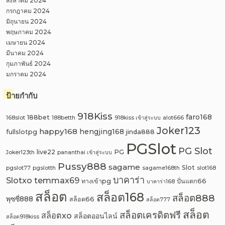
สิงหาคม 2024
กรกฎาคม 2024
มิถุนายน 2024
พฤษภาคม 2024
เมษายน 2024
มีนาคม 2024
กุมภาพันธ์ 2024
มกราคม 2024
ป้ายกำกับ
918Kiss
faro168
188bet
168slot
188betth
918kiss เข้าสู่ระบบ
alot666
Joker123
happy168
hengjing168
fullslotpg
jinda888
PGSlot
PG Slot
live22
PG
Joker123th
pananthai เข้าสู่ระบบ
Pussy888
sagame
Slot
pgslot77
pgslotth
sagame168th
slot168
บาคาร่า
Slotxo
temmax69
ทางเข้าpg
ปั่นแตก66
บาคาร่า168
สล็อต
สล็อต168
สล็อต888
พุซซี่888
สล็อต66
สล็อต777
สล็อต
สล็อตเครดิตฟรี
สล็อตxo
สล็อตออนไลน์
สล็อต918kiss