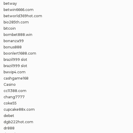
betway
betwin6666.com
betworld369hot.com
bio285th.com
bitcoin
bombet888.win
bonanza99
bonus888
boonlert1688.com
brazil999 slot
brazil999 slot
bwvip4.com
cashgame168
Casino
cc11388.com
chang7777
coke55
cupcake88x.com
debet
dgb222hot.com
dr888