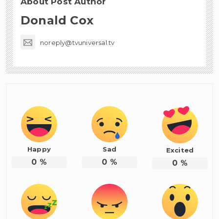
About Post Author
Donald Cox
noreply@tvuniversal.tv
Happy
Sad
Excited
0
%
0
%
0
%