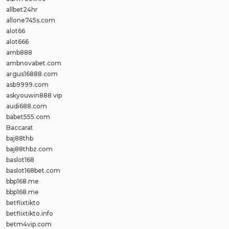
allbet24hr
allone745s.com
alot66
alot666
amb888
ambnovabet.com
argus16888.com
asb9999.com
askyouwin888 vip
audi688.com
babet555.com
Baccarat
baj88thb
baj88thbz.com
baslot168
baslot168bet.com
bbp168.me
bbp168.me
betflixtikto
betflixtikto.info
betm4vip.com