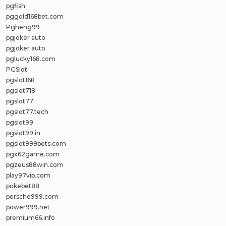
pgfish
pggold168bet.com
Pgheng99
pgjoker auto
pgjoker auto
pglucky168.com
PGSlot
pgslot168
pgslot718
pgslot77
pgslot77.tech
pgslot99
pgslot99.in
pgslot999bets.com
pgx62game.com
pgzeus88win.com
play97vip.com
pokebet88
porsche999.com
power999.net
premium66.info