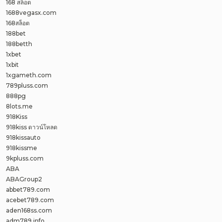
168 สล็อต
1688vegasx.com
168สล็อต
188bet
188betth
1xbet
1xbit
1xgameth.com
789pluss.com
888pg
8lots.me
918Kiss
918kiss ดาวน์โหลด
918kissauto
918kissme
9kpluss.com
ABA
ABAGroup2
abbet789.com
acebet789.com
aden168ss.com
adm789.info