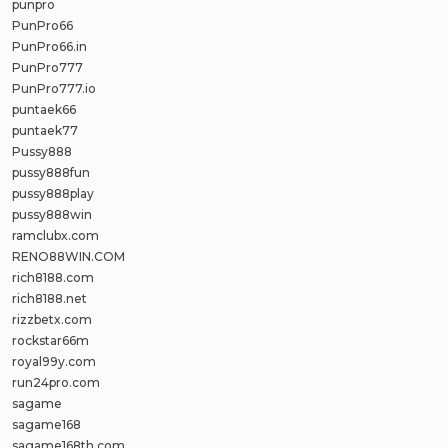
punpro
PunPro66
PunPro66.in
PunPro777
PunPro777.io
puntaek66
puntaek77
Pussy888
pussy888fun
pussy888play
pussy888win
ramclubx.com
RENO88WIN.COM
rich8188.com
rich8188.net
rizzbetx.com
rockstar66m
royal99y.com
run24pro.com
sagame
sagame168
sagame168th.com