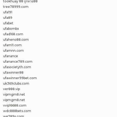
tookhuay 88 ถูกหวย88
tree78999.com
ufa191
ufa89
ufabet
ufabombx
ufad168.com
ufaheno88.com
ufam11.com
ufamnn.com
ufanance
ufanance789.com
ufasocietyth.com
ufawinner88
ufawinner99bet.com
uk369clubs.com
ver888.vip
vipmgm8.net
vipmgm8.net
vvip16688.com
wdc888bets.com
we789s.com