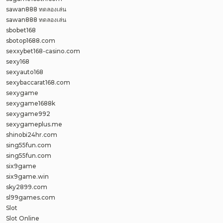
sawan888 ทดลองเล่น
sawan888 ทดลองเล่น
sbobet168
sbotop1688.com
sexxybet168-casino.com
sexy168
sexyauto168
sexybaccarat168.com
sexygame
sexygame1688k
sexygame992
sexygameplus.me
shinobi24hr.com
sing55fun.com
sing55fun.com
six9game
six9game.win
sky2899.com
sl99games.com
Slot
Slot Online