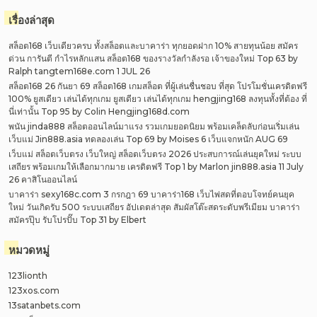
เรื่องล่าสุด
สล็อต168 เว็บเดียวครบ ทั้งสล็อตและบาคาร่า ทุกยอดฝาก 10% สายทุนน้อย สมัคร
ด่วน การันตี กำไรหลักแสน สล็อต168 ของรางวัลกำลังรอ เจ้าของใหม่ Top 63 by
Ralph tangtem168e.com 1 JUL 26
สล็อต168 26 กันยา 69 สล็อต168 เกมสล็อต ที่ผู้เล่นชื่นชอบ ที่สุด โปรโมชั่นเครดิตฟรี
100% ยูสเดียว เล่นได้ทุกเกม ยูสเดียว เล่นได้ทุกเกม hengjing168 ลงทุนทั้งที่ต้อง ที่
นี่เท่านั้น Top 95 by Colin Hengjing168d.com
พนัน jinda888 สล็อตออนไลน์มาแรง รวมเกมยอดนิยม พร้อมเคล็ดลับก่อนเริ่มเล่น
เว็บแม่ Jin888.asia ทดลองเล่น Top 69 by Moises 6 เว็บแจกหนัก AUG 69
เว็บแม่ สล็อตเว็บตรง เว็บใหญ่ สล็อตเว็บตรง 2026 ประสบการณ์เล่นยุคใหม่ ระบบ
เสถียร พร้อมเกมให้เลือกมากมาย เครดิตฟรี Top 1 by Marlon jin888.asia 11 July
26 คาสิโนออนไลน์
บาคาร่า sexy168c.com 3 กรกฎา 69 บาคาร่า168 เว็บไพ่สดที่ตอบโจทย์คนยุค
ใหม่ วันเกิดรับ 500 ระบบเสถียร อัปเดตล่าสุด สัมผัสโต๊ะสดระดับพรีเมียม บาคาร่า
สมัครปุ๊บ รับโปรปั๊บ Top 31 by Elbert
หมวดหมู่
123lionth
123xos.com
13satanbets.com