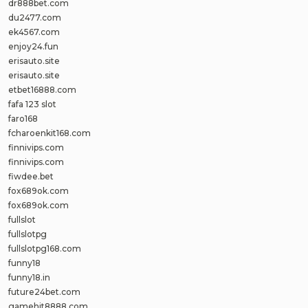
dr888bet.com
du2477.com
ek4567.com
enjoy24.fun
erisauto.site
erisauto.site
etbet16888.com
fafa 123 slot
faro168
fcharoenkit168.com
finnivips.com
finnivips.com
fiwdee.bet
fox689ok.com
fox689ok.com
fullslot
fullslotpg
fullslotpg168.com
funny18
funny18.in
future24bet.com
gamehit8888.com