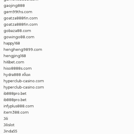
gaojing888
gem99ths.com
goatza888fin.com
goatza888fin.com
gobaza88.com
gowingo88.com
happy168
hengheng9899.com
hengjing168
hi6bet.com
hiso8888s.com
hydra888 สล็อต
hyperclub-casino.com
hyperclub-casino.com
ib888pro.bet
ib888pro.bet
infyplus888.com
item388.com
Jili
Jilislot
Jinda55