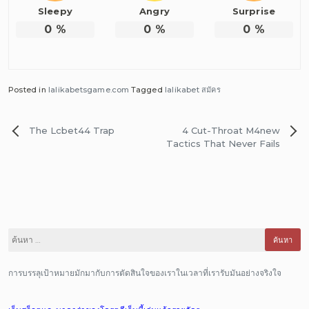
Sleepy
Angry
Surprise
0
%
0
%
0
%
Posted in
lalikabetsgame.com
Tagged
lalikabet สมัคร
แนะแนว
The Lcbet44 Trap
4 Cut-Throat M4new
เรื่อง
Tactics That Never Fails
ค้นหา
สำหรับ:
การบรรลุเป้าหมายมักมากับการตัดสินใจของเราในเวลาที่เรารับมันอย่างจริงใจ