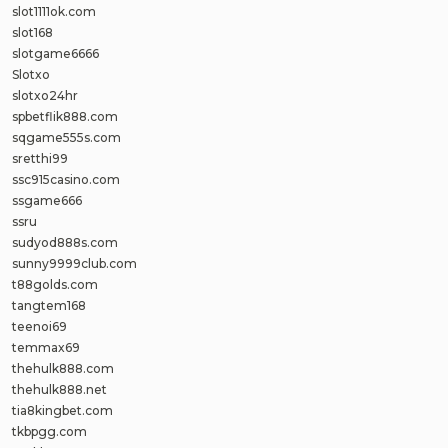
slot1111ok.com
slot168
slotgame6666
Slotxo
slotxo24hr
spbetflik888.com
sqgame555s.com
sretthi99
ssc915casino.com
ssgame666
ssru
sudyod888s.com
sunny9999club.com
t88golds.com
tangtem168
teenoi69
temmax69
thehulk888.com
thehulk888.net
tia8kingbet.com
tkbpgg.com