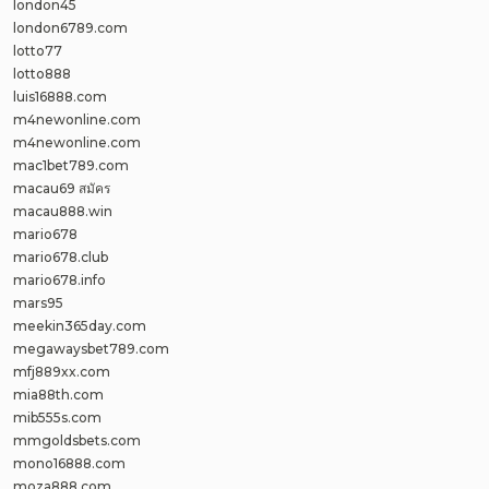
london45
london6789.com
lotto77
lotto888
luis16888.com
m4newonline.com
m4newonline.com
mac1bet789.com
macau69 สมัคร
macau888.win
mario678
mario678.club
mario678.info
mars95
meekin365day.com
megawaysbet789.com
mfj889xx.com
mia88th.com
mib555s.com
mmgoldsbets.com
mono16888.com
moza888.com