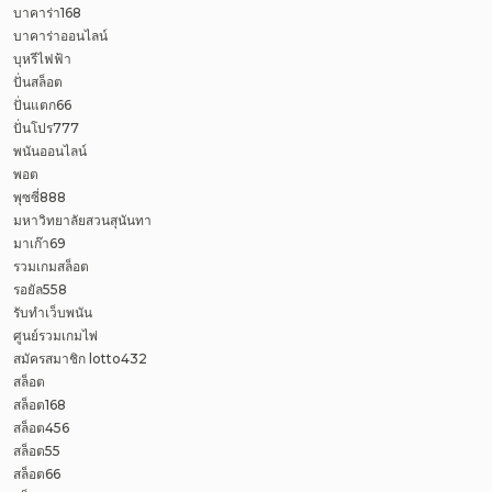
บาคาร่า168
บาคาร่าออนไลน์
บุหรีไฟฟ้า
ปั่นสล็อต
ปั่นแตก66
ปั่นโปร777
พนันออนไลน์
พอต
พุซซี่888
มหาวิทยาลัยสวนสุนันทา
มาเก๊า69
รวมเกมสล็อต
รอยัล558
รับทำเว็บพนัน
ศูนย์รวมเกมไพ่
สมัครสมาชิก lotto432
สล็อต
สล็อต168
สล็อต456
สล็อต55
สล็อต66