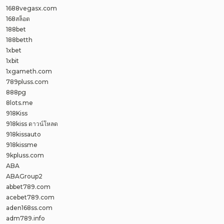
1688vegasx.com
168สล็อต
188bet
188betth
1xbet
1xbit
1xgameth.com
789pluss.com
888pg
8lots.me
918Kiss
918kiss ดาวน์โหลด
918kissauto
918kissme
9kpluss.com
ABA
ABAGroup2
abbet789.com
acebet789.com
aden168ss.com
adm789.info