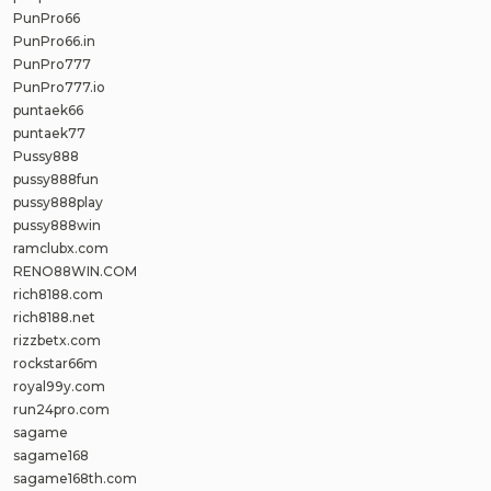
PunPro66
PunPro66.in
PunPro777
PunPro777.io
puntaek66
puntaek77
Pussy888
pussy888fun
pussy888play
pussy888win
ramclubx.com
RENO88WIN.COM
rich8188.com
rich8188.net
rizzbetx.com
rockstar66m
royal99y.com
run24pro.com
sagame
sagame168
sagame168th.com