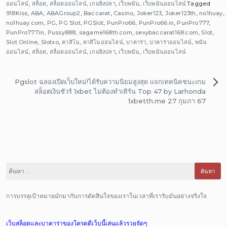
ออนไลน์
,
สล็อต
,
สล็อตออนไลน์
,
เกมยิงปลา
,
เว็บพนัน
,
เว็บพนันออนไลน์
Tagged
918Kiss
,
ABA
,
ABAGroup2
,
Baccarat
,
Casino
,
Joker123
,
Joker123th
,
no1huay
,
no1huay.com
,
PG
,
PG Slot
,
PGSlot
,
PunPro66
,
PunPro66.in
,
PunPro777
,
PunPro777.in
,
Pussy888
,
sagame168th.com
,
sexybaccarat168.com
,
Slot
,
Slot Online
,
Slotxo
,
คาสิโน
,
คาสิโนออนไลน์
,
บาคาร่า
,
บาคาร่าออนไลน์
,
พนัน
ออนไลน์
,
สล็อต
,
สล็อตออนไลน์
,
เกมยิงปลา
,
เว็บพนัน
,
เว็บพนันออนไลน์
แนะแนว
Pgslot ฉลองเปิดเว็บใหม่!ได้รับความนิยมสูงสุด แจกเทคนิคชนะเกม
เรื่อง
สล็อตเงินชัวร์ 1xbet ไม่ต้องทำเทิร์น Top 47 by Larhonda
1xbetth.me 27 กุมภา 67
ค้นหา
สำหรับ:
การบรรลุเป้าหมายมักมากับการตัดสินใจของเราในเวลาที่เรารับมันอย่างจริงใจ
เว็บสล็อตและบาคาร่าของโครตดีเว็บนี้เล่นแล้วรวยจัดๆ