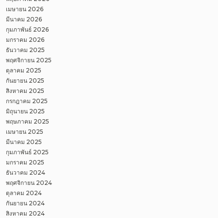
เมษายน 2026
มีนาคม 2026
กุมภาพันธ์ 2026
มกราคม 2026
ธันวาคม 2025
พฤศจิกายน 2025
ตุลาคม 2025
กันยายน 2025
สิงหาคม 2025
กรกฎาคม 2025
มิถุนายน 2025
พฤษภาคม 2025
เมษายน 2025
มีนาคม 2025
กุมภาพันธ์ 2025
มกราคม 2025
ธันวาคม 2024
พฤศจิกายน 2024
ตุลาคม 2024
กันยายน 2024
สิงหาคม 2024