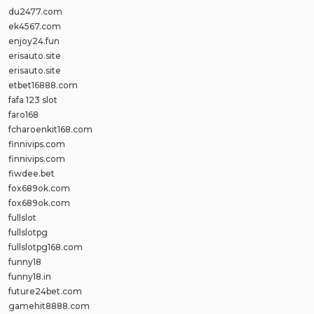
du2477.com
ek4567.com
enjoy24.fun
erisauto.site
erisauto.site
etbet16888.com
fafa 123 slot
faro168
fcharoenkit168.com
finnivips.com
finnivips.com
fiwdee.bet
fox689ok.com
fox689ok.com
fullslot
fullslotpg
fullslotpg168.com
funny18
funny18.in
future24bet.com
gamehit8888.com