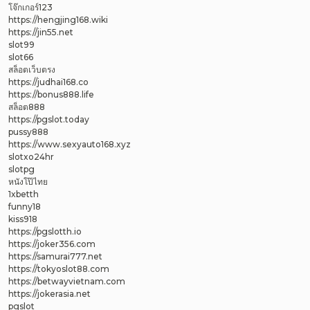
โจ๊กเกอร์123
https://hengjing168.wiki
https://jin55.net
slot99
slot66
สล็อตเว็บตรง
https://judhai168.co
https://bonus888.life
สล็อต888
https://pgslot.today
pussy888
https://www.sexyauto168.xyz
slotxo24hr
slotpg
หนังโป๊ไทย
1xbetth
funny18
kiss918
https://pgslotth.io
https://joker356.com
https://samurai777.net
https://tokyoslot88.com
https://betwayvietnam.com
https://jokerasia.net
pgslot