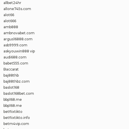
allbet24hr
allone745s.com
alot66
alot666
amb888
ambnovabet.com
argus16888.com
asb9999.com
askyouwin888 vip
audi688.com
babet555.com
Baccarat
baj88thb
baj88thbz.com
baslot168
baslot168bet.com
bbp168.me
bbp168.me
betflixtikto
betflixtikto.info
betm4vip.com