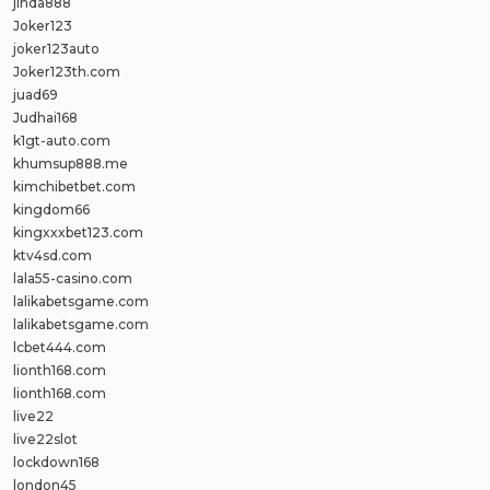
jinda888
Joker123
joker123auto
Joker123th.com
juad69
Judhai168
k1gt-auto.com
khumsup888.me
kimchibetbet.com
kingdom66
kingxxxbet123.com
ktv4sd.com
lala55-casino.com
lalikabetsgame.com
lalikabetsgame.com
lcbet444.com
lionth168.com
lionth168.com
live22
live22slot
lockdown168
london45