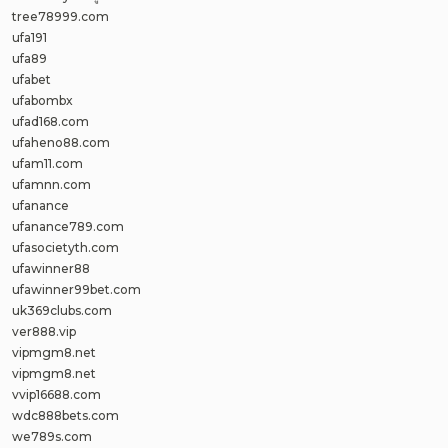
tree78999.com
ufa191
ufa89
ufabet
ufabombx
ufad168.com
ufaheno88.com
ufam11.com
ufamnn.com
ufanance
ufanance789.com
ufasocietyth.com
ufawinner88
ufawinner99bet.com
uk369clubs.com
ver888.vip
vipmgm8.net
vipmgm8.net
vvip16688.com
wdc888bets.com
we789s.com