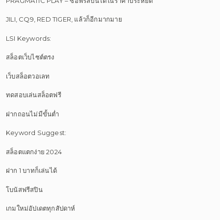
PRAGMATIC PLAY – ซื้อฟรีสปินได้ในราคาประหยัด
JILI, CQ9, RED TIGER, แล้วก็อีกมากมาย
LSI Keywords:
สล็อตเว็บไซต์ตรง
เว็บสล็อตวอเลท
ทดสอบเล่นสล็อตฟรี
ฝากถอนไม่มีขั้นต่ำ
Keyword Suggest:
สล็อตแตกง่าย 2024
ฝาก 1 บาทก็เล่นได้
โบนัสฟรีสปิน
เกมใหม่อัปเดตทุกสัปดาห์