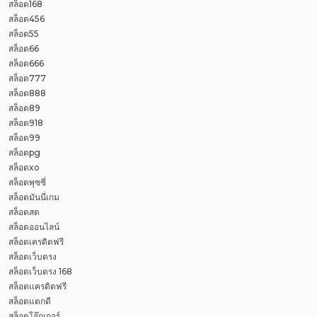
สล็อต168
สล็อต456
สล็อต55
สล็อต66
สล็อต666
สล็อต777
สล็อต888
สล็อต89
สล็อต918
สล็อต99
สล็อตpg
สล็อตxo
สล็อตพุซซี่
สล็อตมันนี่เกม
สล็อตสด
สล็อตออนไลน์
สล็อตเครดิตฟรี
สล็อตเว็บตรง
สล็อตเว็บตรง 168
สล็อตเเครดิตฟรี
สล็อตแตกดี
สล็อตโจ๊กเกอร์