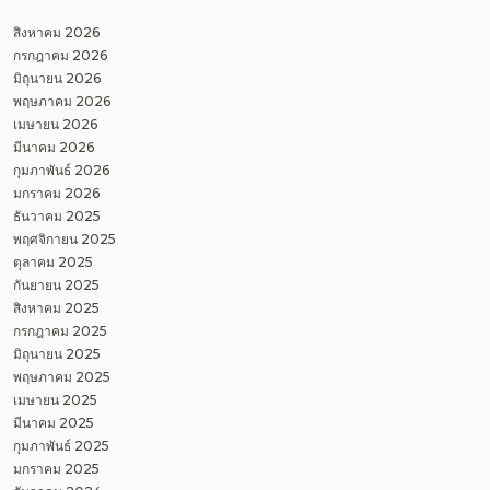
สิงหาคม 2026
กรกฎาคม 2026
มิถุนายน 2026
พฤษภาคม 2026
เมษายน 2026
มีนาคม 2026
กุมภาพันธ์ 2026
มกราคม 2026
ธันวาคม 2025
พฤศจิกายน 2025
ตุลาคม 2025
กันยายน 2025
สิงหาคม 2025
กรกฎาคม 2025
มิถุนายน 2025
พฤษภาคม 2025
เมษายน 2025
มีนาคม 2025
กุมภาพันธ์ 2025
มกราคม 2025