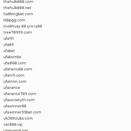
thehulk888.com
thehulk888.net
tia8kingbet.com
tkbpgg.com
tookhuay 88 ถูกหวย88
tree78999.com
ufa191
ufa89
ufabet
ufabombx
ufad168.com
ufaheno88.com
ufam11.com
ufamnn.com
ufanance
ufanance789.com
ufasocietyth.com
ufawinner88
ufawinner99bet.com
uk369clubs.com
ver888.vip
vipmgm8.net