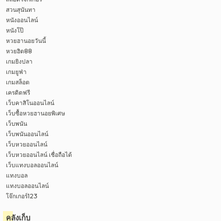
สวนสุนันทา
หนังออนไลน์
หนังโป๊
หวยฮานอยวันนี้
หวยฮิต88
เกมยิงปลา
เกมยูฟ่า
เกมสล็อต
เครดิตฟรี
เว็บคาสิโนออนไลน์
เว็บซื้อหวยฮานอยพิเศษ
เว็บพนัน
เว็บพนันออนไลน์
เว็บหวยออนไลน์
เว็บหวยออนไลน์ เชื่อถือได้
เว็บแทงบอลออนไลน์
แทงบอล
แทงบอลออนไลน์
โจ๊กเกอร์123
คลังเก็บ