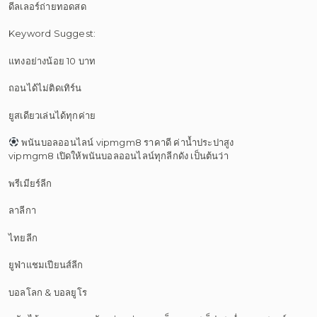
ดีลเลอร์ถ่ายทอดสด
Keyword Suggest:
แทงอย่างน้อย 10 บาท
ถอนได้ไม่ติดเทิร์น
ยูสเดียวเล่นได้ทุกค่าย
พนันบอลออนไลน์ vipmgm8 ราคาดี ค่าน้ำประปาสูง
vipmgm8 เปิดให้พนันบอลออนไลน์ทุกลีกดัง เป็นต้นว่า
พรีเมียร์ลีก
ลาลีกา
ไทยลีก
ยูฟ่าแชมเปียนส์ลีก
บอลโลก & บอลยูโร