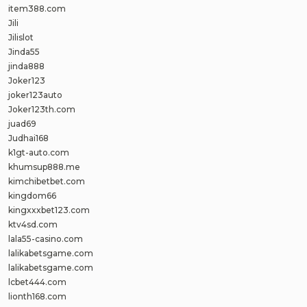
item388.com
Jili
Jilislot
Jinda55
jinda888
Joker123
joker123auto
Joker123th.com
juad69
Judhai168
k1gt-auto.com
khumsup888.me
kimchibetbet.com
kingdom66
kingxxxbet123.com
ktv4sd.com
lala55-casino.com
lalikabetsgame.com
lalikabetsgame.com
lcbet444.com
lionth168.com