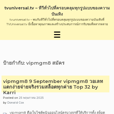
Skip
to
tvuniversal.tv – ทีวีทั่วไปที่ครอบคลุมทุกรูปแบบของความ
content
บันเทิง
tvuniversal.tv – พบกับทีวีทั่วไปที่ครอบคลุมทุกรูปแบบของความบันเทิงที่
TVUniversal.tv มีเนื้อหาคุณภาพและสร้างประสบการณ์การรับชมที่หลากหลาย
ป้ายกำกับ:
vipmgm8 สมัคร
vipmgm8 9 September vipmgm8 วอเลท
แตกง่ายจ่ายจริงรวมสล็อตทุกค่าย Top 32 by
Karri
Posted on
25 พฤษภาคม 2025
by
Donald Cox
vipmgm8 คือเว็บไซต์พนันออนไลน์ครบวงจรที่ให้บริการทั้ง สล็อต