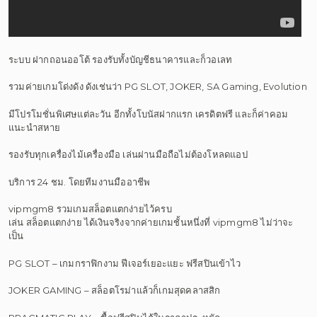
ระบบ ฝากถอนออโต้ รองรับทั้งบัญชีธนาคารและก็วอเลท
รวมค่ายเกมโด่งดัง ดังเช่นว่า PG SLOT, JOKER, SA Gaming, Evolution
มีโปรโมชั่นพิเศษแต่ละวัน อีกทั้งโบนัสฝากแรก เครดิตฟรี และก็ค่าคอม
แนะนำสหาย
รองรับทุกเครื่องไม้เครื่องมือ เล่นผ่านมือถือไม่ต้องโหลดแอป
บริการ 24 ชม. โดยทีมงานมืออาชีพ
vipmgm8 รวมเกมสล็อตแตกง่ายไว้ครบ
เล่น สล็อตแตกง่าย ได้เงินจริงจากค่ายเกมชั้นหนึ่งที่ vipmgm8 ไม่ว่าจะ
เป็น
PG SLOT – เกมกราฟิกงาม ฟีเจอร์เยอะแยะ ฟรีสปินเข้าไว
JOKER GAMING – สล็อตโรม่าแล้วก็เกมสุดคลาสสิก