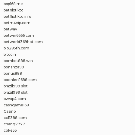
bbp168.me
betflixtikto
betflixtikto.info
betm4vip.com
betway
betwin6666.com
betworld369hot.com
bio285th.com
bitcoin
bombet888.win
bonanza99
bonus888
boonlert1688.com
brazil999 slot
brazil999 slot
bwvip4.com
cashgame168
Casino
cc11388.com
chang7777
coke55