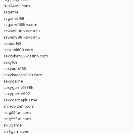
run24pro.com
sagame
sagame168
sagame168th.com
sawan888 ทดลองเล่น
sawan888 ทดลองเล่น
sbobet168
sbotop1688.com
sexxybet168-casino.com
sexy168
sexyauto168
sexybaccarat168.com
sexygame
sexygame1688k
sexygame992
sexygameplus.me
shinobi24hr.com
sing55fun.com
sing55fun.com
six9game
six9game.win