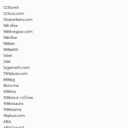
123lionth
123xos.com
13satanbets.com
168 สล็อต
1688vegasx.com
168สล็อต
188bet
188betth
1xbet
1xbit
1xgameth.com
789pluss.com
888pg
8lots.me
918Kiss
918kiss ดาวน์โหลด
918kissauto
918kissme
9kpluss.com
ABA
ABAGroup2