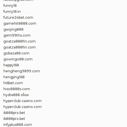
funny18
funny18.in
future24bet.com
gamehit8888.com
gaojing888
gem99ths.com
goatza888fin.com
goatza888fin.com
gobaza88.com
gowingo88.com
happy168
hengheng9899.com
hengjing168
hi6bet.com
hiso8888s.com
hydra888 สล็อต
hyperclub-casino.com
hyperclub-casino.com
ib888pro.bet
ib888pro.bet
infyplus888.com