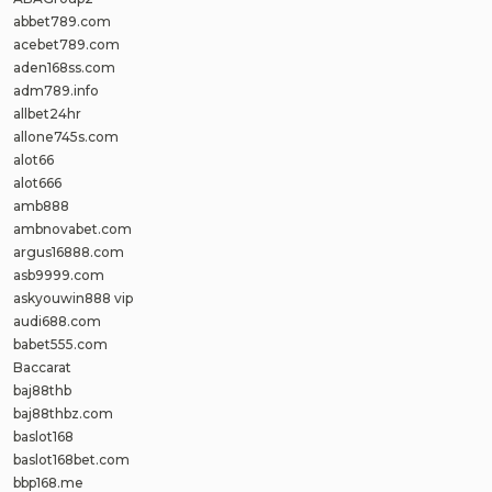
abbet789.com
acebet789.com
aden168ss.com
adm789.info
allbet24hr
allone745s.com
alot66
alot666
amb888
ambnovabet.com
argus16888.com
asb9999.com
askyouwin888 vip
audi688.com
babet555.com
Baccarat
baj88thb
baj88thbz.com
baslot168
baslot168bet.com
bbp168.me