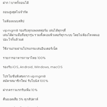
ฝาก 1 บาทก็ถอนได้
ถอนสูงสุดไม่จำกัด
ไม่ต้องแนบสลิป
vipmgm8 รองรับทุกแพลตฟอร์ม เล่นได้ทุกๆที่
เล่นได้ผ่านมือถือทุกรุ่น รวมทั้งคอมพิวเตอร์ทุกระบบ โดยไม่ต้องโหลดแอ
ปอะไรก็แล้วแต่
ใช้งานง่ายผ่านโปรแกรมเล่นอินเตอร์เน็ต
รายการอาหารภาษาไทย 100%
รองรับ iOS, Android, Windows, macOS
โปรโมชั่นพิเศษจาก vipmgm8
สมัครสมาชิกใหม่ รับโบนัส 100%
ฝากคราวแรกรับเพิ่ม 10%
คืนยอดเสีย 5% ทุกสัปดาห์