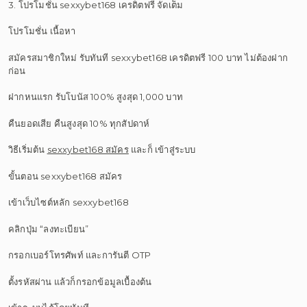
3. โปรโมชั่น sexxybet168 เครดิตฟรี จัดเต็ม
โปรโมชั่น เนื้อหา
สมัครสมาชิกใหม่ รับทันที sexxybet168 เครดิตฟรี 100 บาท ไม่ต้องฝาก
ก่อน
ฝากหนแรก รับโบนัส 100% สูงสุด 1,000 บาท
คืนยอดเสีย คืนสูงสุด 10% ทุกสัปดาห์
วิธีเริ่มต้น
sexxybet168 สมัคร
และก็ เข้าสู่ระบบ
ขั้นตอน sexxybet168 สมัคร
เข้าเว็บไซต์หลัก sexxybet168
คลิกปุ่ม “ลงทะเบียน”
กรอกเบอร์โทรศัพท์ และการันตี OTP
ตั้งรหัสผ่าน แล้วก็กรอกข้อมูลเบื้องต้น