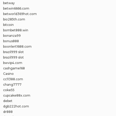
betway
betwin6666.com
betworld369hot.com
bio285th.com
bitcoin
bombet888.win
bonanza99
bonus888
boonlert1688.com
brazil999 slot
brazil999 slot
bwvip4.com
cashgame168
Casino
cc11388.com
chang7777
coke55
cupcake88x.com
debet
dgb222hot.com
dr888