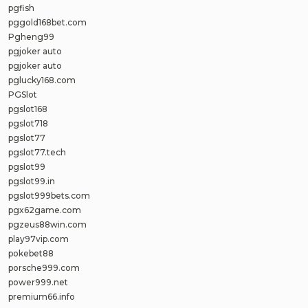
pgfish
pggold168bet.com
Pgheng99
pgjoker auto
pgjoker auto
pglucky168.com
PGSlot
pgslot168
pgslot718
pgslot77
pgslot77.tech
pgslot99
pgslot99.in
pgslot999bets.com
pgx62game.com
pgzeus88win.com
play97vip.com
pokebet88
porsche999.com
power999.net
premium66.info