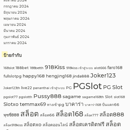
สิงหาคม 2024
กรกฎาคม 2024
มิถุนายน 2024
พฤษภาคม 2024
เมษายน 2024
มีนาคม 2024
กุมภาพันธ์ 2024
มกราคม 2024
ป้ายกำกับ
918Kiss
faro168
188bet
168slot
188betth
918kiss เข้าสู่ระบบ
alot666
Joker123
happy168
hengjing168
fullslotpg
jinda888
PGSlot
PG Slot
live22
PG
Joker123th
pananthai เข้าสู่ระบบ
Pussy888
sagame
Slot
pgslot77
pgslotth
sagame168th
slot168
บาคาร่า
Slotxo
temmax69
ทางเข้าpg
ปั่นแตก66
บาคาร่า168
สล็อต
สล็อต168
สล็อต888
พุซซี่888
สล็อต66
สล็อต777
สล็อต
สล็อตเครดิตฟรี
สล็อตxo
สล็อตออนไลน์
สล็อต918kiss