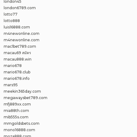
london45
london6789.com
lotto77
lotto888
luis16888.com
m4newonline.com
m4newonline.com
mac1bet789.com
macau69 สมัคร
macau888.win
mario678
mario678.club
mario678.info
mars95
meekin365day.com
megawaysbet789.com
mfj889xx.com
mia88th.com
mib555s.com
mmgoldsbets.com
mono16888.com
moza888.com