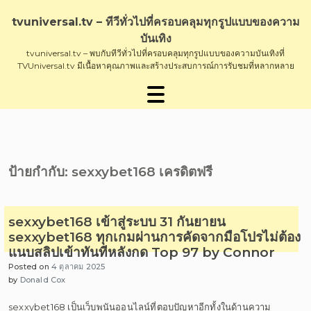
Skip
to
tvuniversal.tv – ทีวีทั่วไปที่ครอบคลุมทุกรูปแบบของความ
content
บันเทิง
tvuniversal.tv – พบกับทีวีทั่วไปที่ครอบคลุมทุกรูปแบบของความบันเทิงที่
TVUniversal.tv มีเนื้อหาคุณภาพและสร้างประสบการณ์การรับชมที่หลากหลาย
ป้ายกำกับ:
sexxybet168 เครดิตฟรี
sexxybet168 เข้าสู่ระบบ 31 กันยายน
sexxybet168 ทุกเกมผ่านการคัดจากมือโปรไม่ต้อง
แนบสลิปเข้าทันทีหลังกด Top 97 by Connor
Posted on
4 ตุลาคม 2025
by
Donald Cox
sexxybet168 เป็นเว็บพนันออนไลน์ที่ตอบปัญหาอีกทั้งในด้านความ