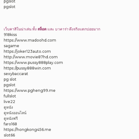
pgslot
pgslot
เว็บคาสิโนน่าเล่น ทั้ง
สล็อต
และ
บาคาร่า
ตึงจริงแตกบ่อยมาก
918kiss
https://www.madoohd.com
sagame
https://joker123auto.com
http://www.movie87hd.com
https://www.pussy888play.com
https://pussy888win.com
sexybaccarat
pg slot
pgslot
https://www.pgheng99.me
fullslot
live22
ดูหนัง
ดูหนังออนไลน์
ดูหนังฟรี
faro168
https://hongkong456.me
slot66