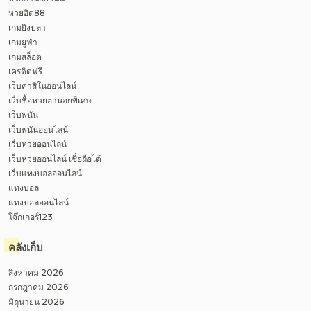
หวยฮิต88
เกมยิงปลา
เกมยูฟ่า
เกมสล็อต
เครดิตฟรี
เว็บคาสิโนออนไลน์
เว็บซื้อหวยฮานอยพิเศษ
เว็บพนัน
เว็บพนันออนไลน์
เว็บหวยออนไลน์
เว็บหวยออนไลน์ เชื่อถือได้
เว็บแทงบอลออนไลน์
แทงบอล
แทงบอลออนไลน์
โจ๊กเกอร์123
คลังเก็บ
สิงหาคม 2026
กรกฎาคม 2026
มิถุนายน 2026