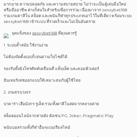
มากมาย ความปลอดภัย และความสบายสบาย ไม่ว่าจะเป็นผู้เล่นมือใหม่
หรือมืออาชีพ ต่างก็สนใจสำหรับเพื่อการร่วม เนื่องมาจาก sexxybet168
รวมเกมคาสิโน สล็อต และพนันกีฬาทุกประเภทเอาไว้ในที่เดียว พร้อมระบบ
sexxybet168 เข้าระบบ ที่รวดเร็วและไม่เป็นอันตราย
จุดแข็งของ
sexxybet168
ที่คุณควรรู้
1. ระบบล้ำสมัย ใช้งานง่าย
ไม่ต้องจัดตั้งแอปก็เล่นผ่านเว็บไซต์ได้
รองรับทั้งยังโทรศัพท์เคลื่อนที่ แท็บเล็ต และคอมพิวเตอร์
อินเทอร์เฟซออกแบบให้เหมาะสมกับผู้ใช้ไทย
2. เกมครบวงจร
บาคาร่า เสือมังกร รูเล็ต รวมทั้งคาสิโนสดจากหลายค่าย
สล็อตออนไลน์จากค่ายดัง ดังเช่น PG, Joker, Pragmatic Play
พนันบอลรวมทั้งกีฬาอื่นๆแบบเรียลไทม์