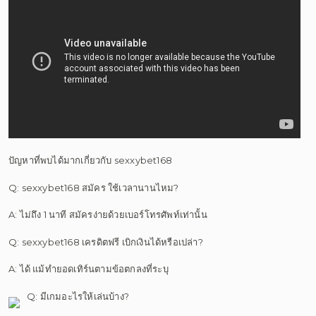
ปัญหาที่พบได้มากเกี่ยวกับ sexxybet168
Q: sexxybet168 สมัคร ใช้เวลานานไหม?
A: ไม่ถึง 1 นาที สมัครง่ายด้วยเบอร์โทรศัพท์เท่านั้น
Q: sexxybet168 เครดิตฟรี เบิกเงินได้หรือเปล่า?
A: ได้ แม้ทำยอดเทิร์นตามข้อตกลงที่ระบุ
Q: มีเกมอะไรให้เล่นบ้าง?