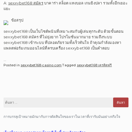
A:
sexxybet168 สมัคร
บาคาร่า สล็อต แทงบอล เกมยิงปลา รวมทั้งอีกเยอะ
แยะ
ข้อสรุป
sexxybet168 เป็นเว็บไซต์พนันที่เหมาะสมกับผู้เล่นทุกระดับ ด้วยขั้นตอน
sexxybet168 สมัคร ที่ไม่ยุ่งยาก โปรโมชั่นมากมาย รวมถึงระบบ
sexxybet168 เข้าระบบ ที่ปลอดภัยรวมทั้งเร็วทันใจ ถ้าคุณกำลังมองหา
แพลตฟอร์มเกมออนไลน์ที่ครบเครื่อง sexxybet168 เป็นคำตอบ
…
Posted in
sexxybet168-casino.com
Tagged
sexxybet168 เครดิตฟรี
ค้นหา
สำหรับ:
การบรรลุเป้าหมายมักมากับการตัดสินใจของเราในเวลาที่เรารับมันอย่างจริงใจ