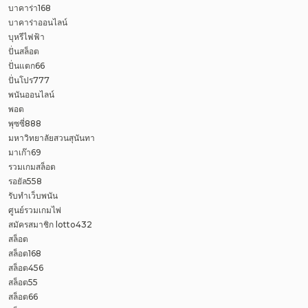
บาคาร่า168
บาคาร่าออนไลน์
บุหรีไฟฟ้า
ปั่นสล็อต
ปั่นแตก66
ปั่นโปร777
พนันออนไลน์
พอต
พุซซี่888
มหาวิทยาลัยสวนสุนันทา
มาเก๊า69
รวมเกมสล็อต
รอยัล558
รับทำเว็บพนัน
ศูนย์รวมเกมไพ่
สมัครสมาชิก lotto432
สล็อต
สล็อต168
สล็อต456
สล็อต55
สล็อต66