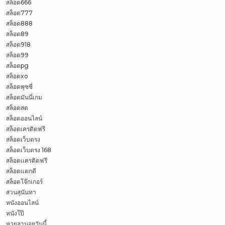
สล็อต666
สล็อต777
สล็อต888
สล็อต89
สล็อต918
สล็อต99
สล็อตpg
สล็อตxo
สล็อตพุซซี่
สล็อตมันนี่เกม
สล็อตสด
สล็อตออนไลน์
สล็อตเครดิตฟรี
สล็อตเว็บตรง
สล็อตเว็บตรง 168
สล็อตเเครดิตฟรี
สล็อตแตกดี
สล็อตโจ๊กเกอร์
สวนสุนันทา
หนังออนไลน์
หนังโป๊
หวยฮานอยวันนี้