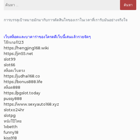
ค้นหา
สำหรับ:
การบรรลุเป้าหมายมักมากับการตัดสินใจของเราในเวลาที่เรารับมันอย่างจริงใจ
เว็บสล็อตและบาคาร่าของโครตดีเว็บนี้เล่นแล้วรวยจัดๆ
โจ๊กเกอร์123
https://hengjing168.wiki
https://jin55.net
slot99
slot66
สล็อตเว็บตรง
https://judhai168.co
https://bonus888.life
สล็อต888
https://pgslot.today
pussy888
https://www.sexyauto168.xyz
slotxo24hr
slotpg
หนังโป๊ไทย
1xbetth
funny18
kiss918