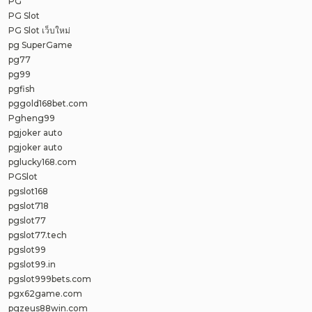
PG
PG Slot
PG Slot เว็บใหม่
pg SuperGame
pg77
pg99
pgfish
pggold168bet.com
Pgheng99
pgjoker auto
pgjoker auto
pglucky168.com
PGSlot
pgslot168
pgslot718
pgslot77
pgslot77.tech
pgslot99
pgslot99.in
pgslot999bets.com
pgx62game.com
pgzeus88win.com