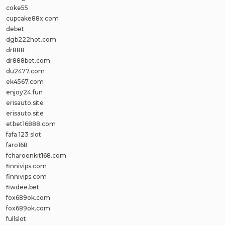
coke55
cupcake88x.com
debet
dgb222hot.com
dr888
dr888bet.com
du2477.com
ek4567.com
enjoy24.fun
erisauto.site
erisauto.site
etbet16888.com
fafa 123 slot
faro168
fcharoenkit168.com
finnivips.com
finnivips.com
fiwdee.bet
fox689ok.com
fox689ok.com
fullslot