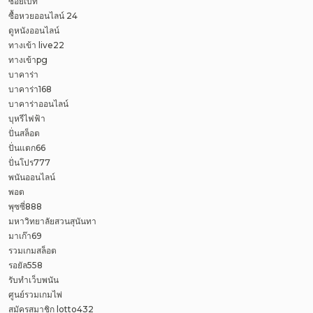
ซอยเบท
ซื้อหวยออนไลน์ 24
ดูหนังออนไลน์
ทางเข้า live22
ทางเข้าpg
บาคาร่า
บาคาร่า168
บาคาร่าออนไลน์
บุหรีไฟฟ้า
ปั่นสล็อต
ปั่นแตก66
ปั่นโปร777
พนันออนไลน์
พอต
พุซซี่888
มหาวิทยาลัยสวนสุนันทา
มาเก๊า69
รวมเกมสล็อต
รอยัล558
รับทำเว็บพนัน
ศูนย์รวมเกมไพ่
สมัครสมาชิก lotto432