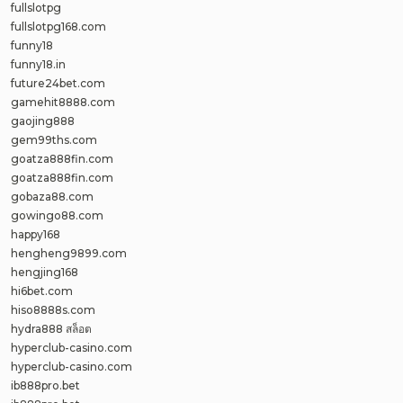
fullslotpg
fullslotpg168.com
funny18
funny18.in
future24bet.com
gamehit8888.com
gaojing888
gem99ths.com
goatza888fin.com
goatza888fin.com
gobaza88.com
gowingo88.com
happy168
hengheng9899.com
hengjing168
hi6bet.com
hiso8888s.com
hydra888 สล็อต
hyperclub-casino.com
hyperclub-casino.com
ib888pro.bet