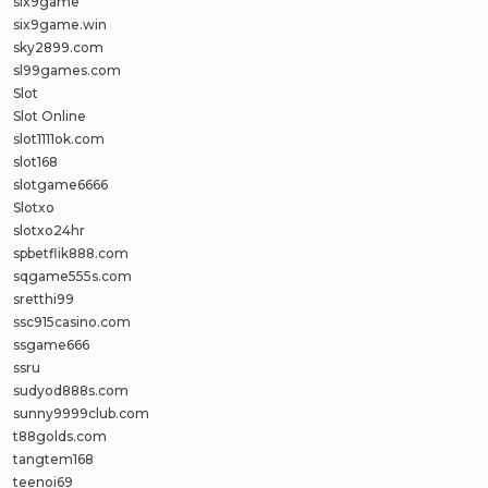
six9game
six9game.win
sky2899.com
sl99games.com
Slot
Slot Online
slot1111ok.com
slot168
slotgame6666
Slotxo
slotxo24hr
spbetflik888.com
sqgame555s.com
sretthi99
ssc915casino.com
ssgame666
ssru
sudyod888s.com
sunny9999club.com
t88golds.com
tangtem168
teenoi69