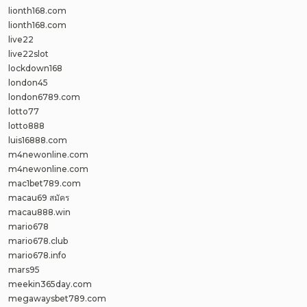
lionth168.com
lionth168.com
live22
live22slot
lockdown168
london45
london6789.com
lotto77
lotto888
luis16888.com
m4newonline.com
m4newonline.com
mac1bet789.com
macau69 สมัคร
macau888.win
mario678
mario678.club
mario678.info
mars95
meekin365day.com
megawaysbet789.com