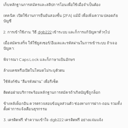
เก็บหลักฐานการสมัครและสลิปการโอนเพื่อใช้เมื่อจำเป็นต้อง
เทคนิค: เปิดใช้งานการยืนยันสองชั้น (2FA) แม้มี เพื่อเพิ่มความปลอดภัย
บัญชี
2. การเข้าใช้งาน: วิธี
dgb222
เข้าระบบ และก็การแก้ปัญหาทั่วๆไป
เมื่อสมัครเสร็จ ให้ใช้ยูสเซอร์/อีเมลและรหัสผ่านในการเข้าระบบ ถ้าเจอ
ปัญหา:
พิจารณา Caps Lock และก็ภาษาแป้นอักษร
ล้างแคชหรือเปิดในโหมดไม่ระบุตัวตน
ใช้ฟังก์ชัน “ลืมรหัสผ่าน” เพื่อรีเซ็ต
ติดต่อฝ่ายบริการพร้อมหลักฐานการสมัครถ้าเกิดบัญชีถูกล็อก
ข้างหลังล็อกอิน ควรตรวจสอบข้อมูลส่วนตัว ช่องทางการฝาก-ถอน รวมทั้ง
ตั้งค่าการแจ้งเตือนธุรกรรม
3. เครดิตฟรี: ทำความเข้าใจ dgb222 เครดิตฟรี อย่างแจ่มแจ้ง