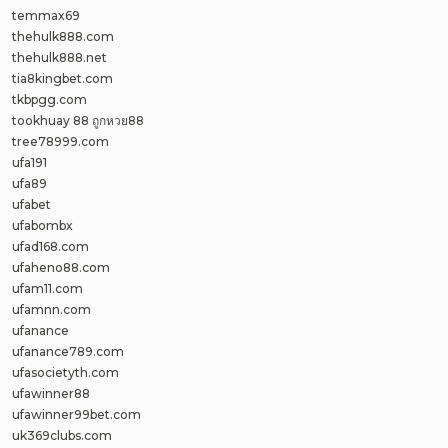
temmax69
thehulk888.com
thehulk888.net
tia8kingbet.com
tkbpgg.com
tookhuay 88 ถูกหวย88
tree78999.com
ufa191
ufa89
ufabet
ufabombx
ufad168.com
ufaheno88.com
ufam11.com
ufamnn.com
ufanance
ufanance789.com
ufasocietyth.com
ufawinner88
ufawinner99bet.com
uk369clubs.com