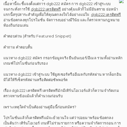
เนื้อหานี้จะชี้แจงตั้งแต่การ dgb222 สมัคร การ dgb222 เข้าสู่ระบบ
จนกระทั่งการใช้
dgb222 เครดิตฟรี
อย่างคุ้มแล้วก็ไม่มีอันตราย ย่อหน้า
แรกนี้สรุปสาระสำคัญเพื่อให้คุณตกลงใจได้อย่างแน่ใจ:
dgb222 เครดิตฟรี
อ่านข้อตกลงทุกโปรโมชั่น จัดการงบอย่างมีวินัย และก็ตรวจทานกฎหมาย
ท้องถิ่นก่อนเล่น
คำตอบด่วน (สำหรับ Featured Snippet)
คำถาม คำตอบสั้น
แนวทาง dgb222 สมัคร กรอกข้อมูลจริง ยืนยันเบอร์/อีเมล รวมทั้งอ่านหลัก
เกณฑ์โปรโมชั่นก่อนรับรอง
แนวทาง dgb222 เข้าสู่ระบบ ใช้ยูสเซอร์หรืออีเมลกับรหัสผ่าน หากล็อกอิน
มิได้ให้รีเซ็ตรหัสผ่านหรือติดต่อซัพพอร์ต
เรื่อง dgb222 เครดิตฟรี เครดิตฟรีมักมีเทิร์นโอเวอร์แล้วก็ความจำกัดเกม
ตรวจทานข้อแม้แล้วก็คำนวณก่อนรับ
เพราะเหตุใดจำเป็นต้องอ่านคู่มือนี้ก่อนสมัคร?
โปรโมชั่นแล้วก็เครดิตฟรีแม้จะยั่วยวนใจ แต่ว่าบ่อยมาพร้อมข้อตกลง
เป็นต้นว่า เทิร์นโอเวอร์ เกมที่ไม่ร่วมรายการ หรือความจำกัดการถอน การ