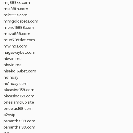
mfj889xx.com
mia88th.com
mib555s.com
mmgoldsbets.com
mono16888.com
moza888.com
mun789slot.com
mwin9s.com
nagawaybet.com
nbwin.me
nbwin.me
niseko168bet.com
no1huay
no1huay.com
okcasino159.com
okcasino159.com
onesiamclub.site
onoplus168.com
p2vvip
pananthai99.com
pananthai99.com