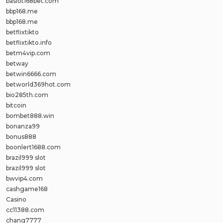
baslot168bet.com
bbp168.me
bbp168.me
betflixtikto
betflixtikto.info
betm4vip.com
betway
betwin6666.com
betworld369hot.com
bio285th.com
bitcoin
bombet888.win
bonanza99
bonus888
boonlert1688.com
brazil999 slot
brazil999 slot
bwvip4.com
cashgame168
Casino
cc11388.com
chang7777