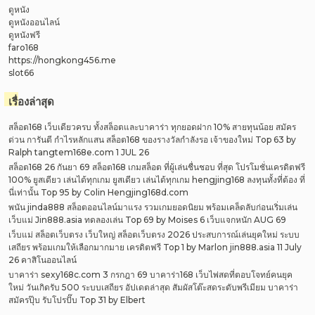
ดูหนัง
ดูหนังออนไลน์
ดูหนังฟรี
faro168
https://hongkong456.me
slot66
เรื่องล่าสุด
สล็อต168 เว็บเดียวครบ ทั้งสล็อตและบาคาร่า ทุกยอดฝาก 10% สายทุนน้อย สมัคร
ด่วน การันตี กำไรหลักแสน สล็อต168 ของรางวัลกำลังรอ เจ้าของใหม่ Top 63 by
Ralph tangtem168e.com 1 JUL 26
สล็อต168 26 กันยา 69 สล็อต168 เกมสล็อต ที่ผู้เล่นชื่นชอบ ที่สุด โปรโมชั่นเครดิตฟรี
100% ยูสเดียว เล่นได้ทุกเกม ยูสเดียว เล่นได้ทุกเกม hengjing168 ลงทุนทั้งที่ต้อง ที่
นี่เท่านั้น Top 95 by Colin Hengjing168d.com
พนัน jinda888 สล็อตออนไลน์มาแรง รวมเกมยอดนิยม พร้อมเคล็ดลับก่อนเริ่มเล่น
เว็บแม่ Jin888.asia ทดลองเล่น Top 69 by Moises 6 เว็บแจกหนัก AUG 69
เว็บแม่ สล็อตเว็บตรง เว็บใหญ่ สล็อตเว็บตรง 2026 ประสบการณ์เล่นยุคใหม่ ระบบ
เสถียร พร้อมเกมให้เลือกมากมาย เครดิตฟรี Top 1 by Marlon jin888.asia 11 July
26 คาสิโนออนไลน์
บาคาร่า sexy168c.com 3 กรกฎา 69 บาคาร่า168 เว็บไพ่สดที่ตอบโจทย์คนยุค
ใหม่ วันเกิดรับ 500 ระบบเสถียร อัปเดตล่าสุด สัมผัสโต๊ะสดระดับพรีเมียม บาคาร่า
สมัครปุ๊บ รับโปรปั๊บ Top 31 by Elbert