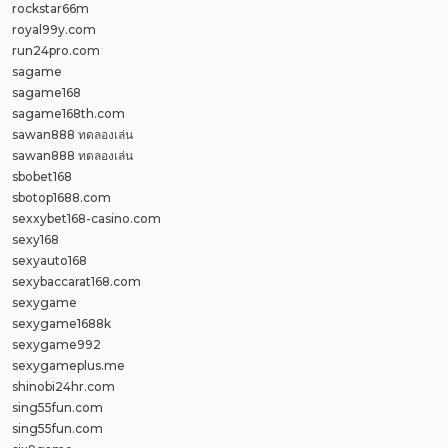
rockstar66m
royal99y.com
run24pro.com
sagame
sagame168
sagame168th.com
sawan888 ทดลองเล่น
sawan888 ทดลองเล่น
sbobet168
sbotop1688.com
sexxybet168-casino.com
sexy168
sexyauto168
sexybaccarat168.com
sexygame
sexygame1688k
sexygame992
sexygameplus.me
shinobi24hr.com
sing55fun.com
sing55fun.com