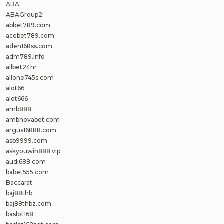
ABA
ABAGroup2
abbet789.com
acebet789.com
aden168ss.com
adm789.info
allbet24hr
allone745s.com
alot66
alot666
amb888
ambnovabet.com
argus16888.com
asb9999.com
askyouwin888 vip
audi688.com
babet555.com
Baccarat
baj88thb
baj88thbz.com
baslot168