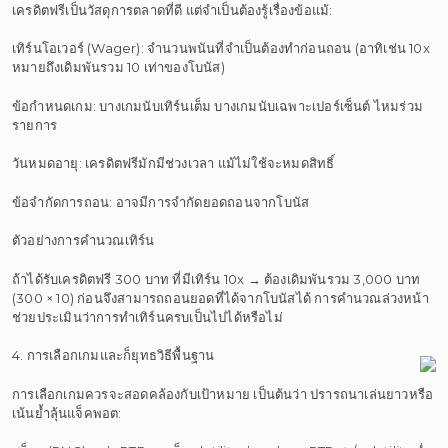
เครดิตฟรีเป็นวัสดุการตลาดที่ดี แต่จำเป็นต้องรู้เรื่องข้อแม้:
เทิร์นโอเวอร์ (Wager): จำนวนพนันที่จำเป็นต้องทำก่อนถอน (อาทิเช่น 10x
หมายถึงเดิมพันรวม 10 เท่าของโบนัส)
ข้อกำหนดเกม: บางเกมนับเทิร์นเต็ม บางเกมนับเฉพาะเปอร์เซ็นต์ ไหมร่วม
รายการ
วันหมดอายุ: เครดิตฟรีมักมีช่วงเวลา แม้ไม่ใช้จะหมดสิทธิ์
ข้อจำกัดการถอน: อาจมีการจำกัดยอดถอนจากโบนัส
ตัวอย่างการคำนวณเทิร์น
ถ้าได้รับเครดิตฟรี 300 บาท ที่มีเทิร์น 10x → ต้องเดิมพันรวม 3,000 บาท
(300 × 10) ก่อนจึงสามารถถอนยอดที่ได้จากโบนัสได้ การคำนวณล่วงหน้า
ช่วยประเมินว่าการทำเทิร์นครบเป็นไปได้หรือไม่
4. การเลือกเกมและก็ยุทธวิธีพื้นฐาน
การเลือกเกมควรจะสอดคล้องกับเป้าหมาย เป็นต้นว่า ปรารถนาเล่นยาวหรือ
เน้นย้ำลุ้นแจ็คพอต: