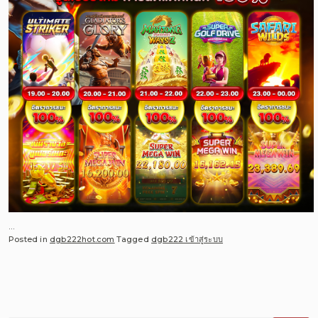
…
Posted in
dgb222hot.com
Tagged
dgb222 เข้าสู่ระบบ