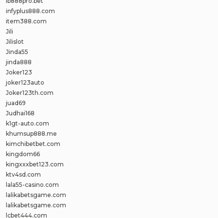
ib888pro.bet
infyplus888.com
item388.com
Jili
Jilislot
Jinda55
jinda888
Joker123
joker123auto
Joker123th.com
juad69
Judhai168
k1gt-auto.com
khumsup888.me
kimchibetbet.com
kingdom66
kingxxxbet123.com
ktv4sd.com
lala55-casino.com
lalikabetsgame.com
lalikabetsgame.com
lcbet444.com