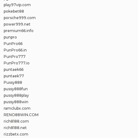
play97vip.com
pokebet88
porsche999.com
power999.net
premium66.info
punpro
PunPro66
PunPro66.in
PunPro777
PunPro777.io
puntaek66
puntaek77
Pussy888
pussy888fun
pussy888play
pussy888win
ramclubx.com
RENO88WIN.COM
rich8188.com
rich8188.net
rizzbetx.com