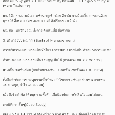
สล็อต (RNG): ดูค่า RTP และก็ volatility ก่อนเล่น — RTP สูง/volatility ต่ำ
เหมาะกับเล่นยาวๆ
เกมโต๊ะ: บางเกมมีความชำนาญเข้าช่วย ดังเช่น กางล็คแจ็ค การเล่นด้วย
ยุทธวิธีที่เหมาะสมช่วยลดความได้เปรียบของเจ้ามือ
เกมสด: เน้นวินัยรวมทั้งการเดิมพันที่มีขีดจำกัด
5. บริหารงบประมาณ (Bankroll Management)
การบริหารงบประมาณเป็นหัวใจของการเล่นอย่างยั่งยืน ตัวอย่างการแบ่งงบ:
กำหนดงบประมาณรวมที่พร้อมสูญเสียได้ (ตัวอย่างเช่น 10,000 บาท)
แบ่งเป็นเซสชันย่อย (ยกตัวอย่างเช่น 10 เซสชัน เซสชันละ 1,000 บาท)
ตั้งขีดจำกัดการขาดทุนรวมทั้งเป้าผลกำไรต่อเซสชัน (อย่างเช่น ขาดทุน
30% หยุด, กำไร 40% ถอน)
เมื่อถึงข้อจำกัด ให้หยุดรวมทั้งพัก เพื่อป้องกันการตัดสินใจแบบไล่ถอน
กรณีศึกษาสั้นๆ(Case Study)
ผู้เล่น A รับ dgb222 เครดิตฟรี 200 บาท (เทิร์น 8x) เลือกสล็อต RTP สูง