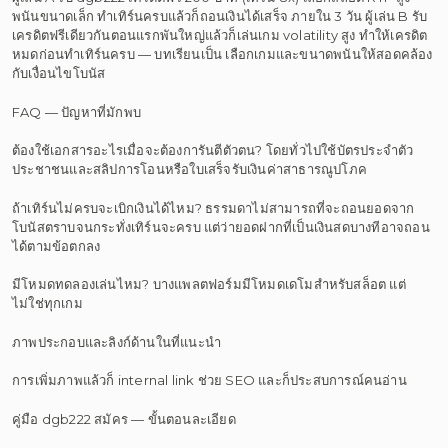
พนันขนาดเล็ก ทำเทิร์นครบแล้วก็ถอนเงินได้เสร็จ ภายใน 3 วัน ผู้เล่น B รับ
เครดิตฟรีเดียวกันตอนแรกพันใหญ่แล้วก็เล่นเกม volatility สูง ทำให้เครดิต
หมดก่อนทำเทิร์นครบ — บทเรียนเป็น เลือกเกมและขนาดพนันให้สอดคล้อง
กับเงื่อนไขโบนัส
FAQ — ปัญหาที่มักพบ
ต้องใช้เอกสารอะไรเมื่อจะต้องการันตีตัวตน? โดยทั่วไปใช้บัตรประจำตัว
ประชาชนและสลิปการโอนหรือใบเสร็จรับเงินค่าสาธารณูปโภค
ถ้าเทิร์นไม่ครบจะเบิกเงินได้ไหม? ธรรมดาไม่สามารถที่จะถอนยอดจาก
โบนัสตราบจนกระทั่งเทิร์นจะครบ แต่ว่ายอดฝากที่เป็นเงินสดบางทีอาจถอน
ได้ตามข้อตกลง
มีโหมดทดลองเล่นไหม? บางแพลตฟอร์มมีโหมดเดโมสำหรับสล็อต แต่
ไม่ใช่ทุกเกม
ภาพประกอบและลิงก์ด้านในที่แนะนำ
การเพิ่มภาพแล้วก็ internal link ช่วย SEO และก็ประสบการณ์คนอ่าน
คู่มือ dgb222 สมัคร — ขั้นตอนละเอียด