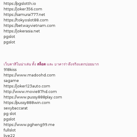
https://pgslotth.io
https://joker356.com
https://samurai777.net
https://tokyoslot88.com
https://betwayvietnam.com
https://jokerasia.net
pgslot
pgslot
เว็บคาสิโนน่าเล่น ทั้ง
สล็อต
และ
บาคาร่า
ตึงจริงแตกบ่อยมาก
918kiss
https://www.madoohd.com
sagame
https://joker123auto.com
http://www.movie87hd.com
https://www.pussy888play.com
https://pussy888win.com
sexybaccarat
pg slot
pgslot
https://www.pgheng99.me
fullslot
live22