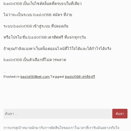
baslot168 เป็นเว็บไซต์สล็อตที่ครบจบในที่เดียว
ไม่ว่าจะเป็นระบบ baslot168 สมัคร ที่ง่าย
ระบบ baslot168 เข้าสู่ระบบ ที่ปลอดภัย
หรือโปรโมชั่น baslot168 เครดิตฟรี ที่แจกทุกๆวัน
ถ้าคุณกำลังมองหาเว็บสล็อตออนไลน์ที่ไว้ใจได้และได้กำไรได้จริง
baslot168 เป็นตัวเลือกที่ไม่ควรพลาด
…
Posted in
baslot168bet.com
Tagged
baslot168 เครดิตฟรี
ค้นหา
สำหรับ:
การบรรลุเป้าหมายมักมากับการตัดสินใจของเราในเวลาที่เรารับมันอย่างจริงใจ