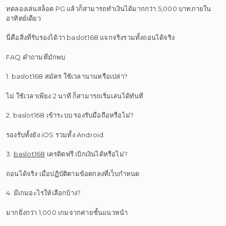
ทดลองเล่นสล็อต PG แล้วก็สามารถทำเงินได้มากกว่า 5,000 บาทภายใน
อาทิตย์เดียว
นี่คือสิ่งที่รับรองได้ว่า baslot168 แจกจริงรวมทั้งถอนได้จริง
FAQ คำถามที่มักพบ
1. baslot168 สมัคร ใช้เวลานานหรือเปล่า?
ไม่ ใช้เวลาเพียง 2 นาที ก็สามารถเริ่มเล่นได้ทันที
2. baslot168 เข้าระบบ รองรับมือถือหรือไม่?
รองรับทั้งยัง iOS รวมทั้ง Android
3.
baslot168
เครดิตฟรี เบิกเงินได้หรือไม่?
ถอนได้จริง เมื่อปฏิบัติตามข้อตกลงที่เว็บกำหนด
4. มีเกมอะไรให้เลือกบ้าง?
มากยิ่งกว่า 1,000 เกมจากค่ายชั้นแนวหน้า