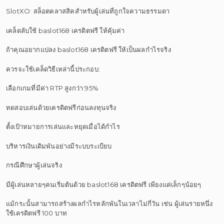
SlotXO: สล็อตคลาสสิคสำหรับผู้เล่นที่ถูกใจความธรรมดา
เคล็ดลับใช้ baslot168 เครดิตฟรี ให้คุ้มค่า
ถ้าคุณอยากแปลง baslot168 เครดิตฟรี ให้เป็นผลกำไรจริง
ควรจะใช้เคล็ดวิธีเหล่านี้ประกอบ:
เลือกเกมที่มีค่า RTP สูงกว่า 95%
ทดสอบเล่นด้วยเครดิตฟรีก่อนลงทุนจริง
ตั้งเป้าหมายการเล่นและหยุดเมื่อได้กำไร
บริหารเงินเดิมพันอย่างมีระบบระเบียบ
กรณีศึกษาผู้เล่นจริง
มีผู้เล่นหลายๆคนเริ่มต้นด้วย baslot168 เครดิตฟรี เพียงแค่เล็กๆน้อยๆ
แม้กระนั้นสามารถสร้างผลกำไรหลักพันในเวลาไม่กี่วัน เช่น ผู้เล่นรายหนึ่ง
ใช้เครดิตฟรี 100 บาท