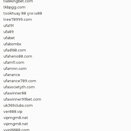
tia8kingbet.com
tkbpgg.com
tookhuay 88 ถูกหวย88
tree78999.com
ufa191
ufa89
ufabet
ufabombx
ufad168.com
ufaheno88.com
ufam11.com
ufamnn.com
ufanance
ufanance789.com
ufasocietyth.com
ufawinner88
ufawinner99bet.com
uk369clubs.com
ver888.vip
vipmgm8.net
vipmgm8.net
vvip16688.com