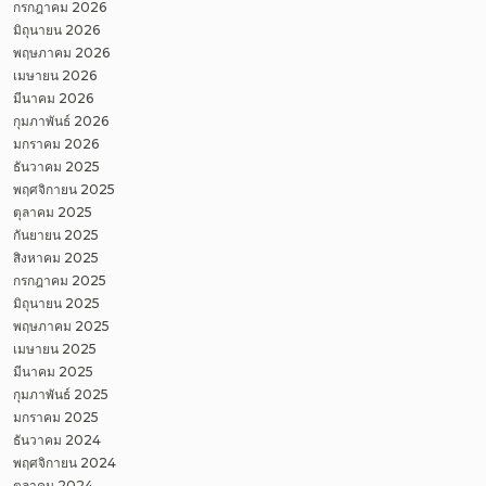
กรกฎาคม 2026
มิถุนายน 2026
พฤษภาคม 2026
เมษายน 2026
มีนาคม 2026
กุมภาพันธ์ 2026
มกราคม 2026
ธันวาคม 2025
พฤศจิกายน 2025
ตุลาคม 2025
กันยายน 2025
สิงหาคม 2025
กรกฎาคม 2025
มิถุนายน 2025
พฤษภาคม 2025
เมษายน 2025
มีนาคม 2025
กุมภาพันธ์ 2025
มกราคม 2025
ธันวาคม 2024
พฤศจิกายน 2024
ตุลาคม 2024