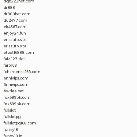
dgb222hot.com
dr888
dr888bet.com
du2477.com
ek4567.com
enjoy24.fun
erisauto.site
erisauto.site
etbet16888.com
fafa 123 slot
faro168
fcharoenkit168.com
finnivips.com
finnivips.com
fiwdee.bet
fox689ok.com
fox689ok.com
fullslot
fullslotpg
fullslotpg168.com
funny18
funny18.in