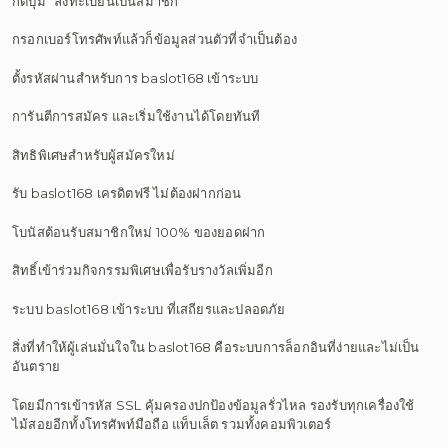
กดปุ่ม “ลงทะเบียนเป็นสมาชิก”
กรอกเบอร์โทรศัพท์แล้วก็ข้อมูลส่วนตัวที่จำเป็นต้อง
ตั้งรหัสผ่านสำหรับการ baslot168 เข้าระบบ
การันตีการสมัคร และเริ่มใช้งานได้โดยทันที
สิทธิพิเศษสำหรับผู้สมัครใหม่
รับ baslot168 เครดิตฟรี ไม่ต้องฝากก่อน
โบนัสต้อนรับสมาชิกใหม่ 100% ของยอดฝาก
สิทธิ์เข้าร่วมกิจกรรมพิเศษเพื่อรับรางวัลเพิ่มอีก
ระบบ baslot168 เข้าระบบ ที่เสถียรและปลอดภัย
สิ่งที่ทำให้ผู้เล่นมั่นใจใน baslot168 คือระบบการล็อกอินที่ง่ายและไม่เป็น
อันตราย
โดยมีการเข้ารหัส SSL คุ้มครองปกป้องข้อมูลรั่วไหล รองรับทุกเครื่องใช้
ไม้สอยอีกทั้งโทรศัพท์มือถือ แท็บเล็ต รวมทั้งคอมพิวเตอร์