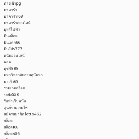
ทางเข้าpg
บาคาร่า
บาคาร่า168
บาคาร่าออนไลน์
บุหรีไฟฟ้า
ปั่นสล็อต
ปั่นแตก66
ปั่นโปร777
พนันออนไลน์
พอต
พุซซี่888
มหาวิทยาลัยสวนสุนันทา
มาเก๊า69
รวมเกมสล็อต
รอยัล558
รับทำเว็บพนัน
ศูนย์รวมเกมไพ่
สมัครสมาชิก lotto432
สล็อต
สล็อต168
สล็อต456