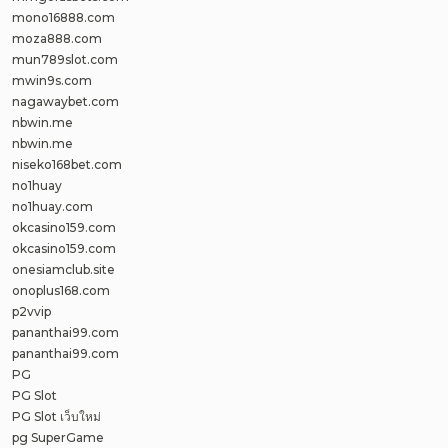
mono16888.com
moza888.com
mun789slot.com
mwin9s.com
nagawaybet.com
nbwin.me
nbwin.me
niseko168bet.com
no1huay
no1huay.com
okcasino159.com
okcasino159.com
onesiamclub.site
onoplus168.com
p2vvip
pananthai99.com
pananthai99.com
PG
PG Slot
PG Slot เว็บใหม่
pg SuperGame