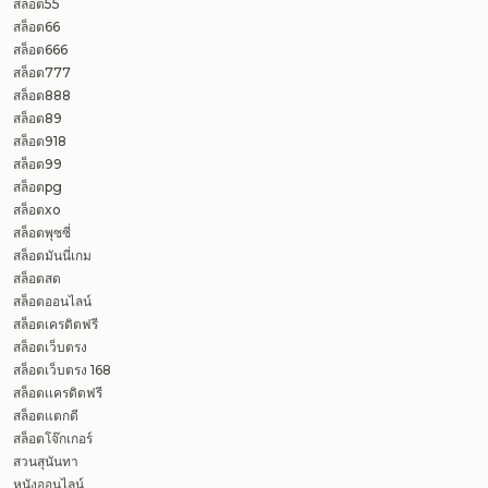
สล็อต55
สล็อต66
สล็อต666
สล็อต777
สล็อต888
สล็อต89
สล็อต918
สล็อต99
สล็อตpg
สล็อตxo
สล็อตพุซซี่
สล็อตมันนี่เกม
สล็อตสด
สล็อตออนไลน์
สล็อตเครดิตฟรี
สล็อตเว็บตรง
สล็อตเว็บตรง 168
สล็อตเเครดิตฟรี
สล็อตแตกดี
สล็อตโจ๊กเกอร์
สวนสุนันทา
หนังออนไลน์