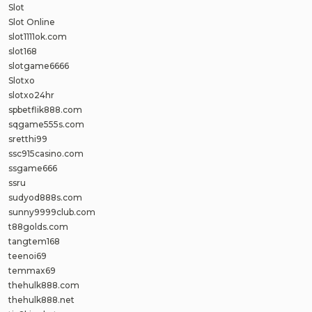
Slot
Slot Online
slot1111ok.com
slot168
slotgame6666
Slotxo
slotxo24hr
spbetflik888.com
sqgame555s.com
sretthi99
ssc915casino.com
ssgame666
ssru
sudyod888s.com
sunny9999club.com
t88golds.com
tangtem168
teenoi69
temmax69
thehulk888.com
thehulk888.net