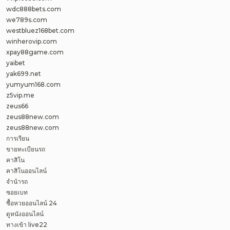
wdc888bets.com
we789s.com
westbluez168bet.com
winherovip.com
xpay88game.com
yaibet
yak699.net
yumyum168.com
z5vip.me
zeus66
zeus88new.com
zeus88new.com
การเรียน
ขายทะเบียนรถ
คาสิโน
คาสิโนออนไลน์
จำนำรถ
ซอยเบท
ซื้อหวยออนไลน์ 24
ดูหนังออนไลน์
ทางเข้า live22