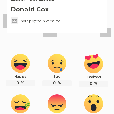
Donald Cox
noreply@tvuniversal.tv
Happy
Sad
Excited
0
%
0
%
0
%