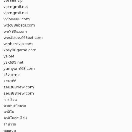
ver888.vip
vipmgm8.net
vipmgm8.net
vvip16688.com
wdc888bets.com
we789s.com
westbluez168bet.com
winherovip.com
xpay88game.com
yaibet
yak699.net
yumyum168.com
z5vip.me
zeus66
zeus88new.com
zeus88new.com
การเรียน
ขายทะเบียนรถ
คาสิโน
คาสิโนออนไลน์
จำนำรถ
ซอยเบท