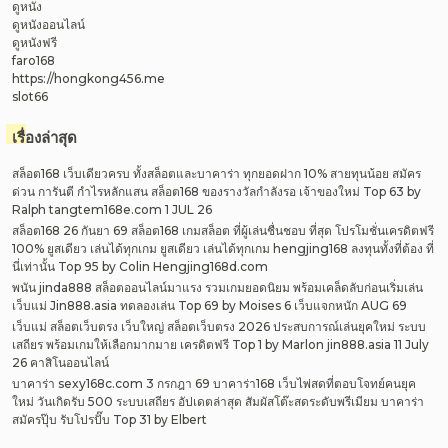
ดูหนัง
ดูหนังออนไลน์
ดูหนังฟรี
faro168
https://hongkong456.me
slot66
เรื่องล่าสุด
สล็อต168 เว็บเดียวครบ ทั้งสล็อตและบาคาร่า ทุกยอดฝาก 10% สายทุนน้อย สมัคร
ด่วน การันตี กำไรหลักแสน สล็อต168 ของรางวัลกำลังรอ เจ้าของใหม่ Top 63 by
Ralph tangtem168e.com 1 JUL 26
สล็อต168 26 กันยา 69 สล็อต168 เกมสล็อต ที่ผู้เล่นชื่นชอบ ที่สุด โปรโมชั่นเครดิตฟรี
100% ยูสเดียว เล่นได้ทุกเกม ยูสเดียว เล่นได้ทุกเกม hengjing168 ลงทุนทั้งที่ต้อง ที่
นี่เท่านั้น Top 95 by Colin Hengjing168d.com
พนัน jinda888 สล็อตออนไลน์มาแรง รวมเกมยอดนิยม พร้อมเคล็ดลับก่อนเริ่มเล่น
เว็บแม่ Jin888.asia ทดลองเล่น Top 69 by Moises 6 เว็บแจกหนัก AUG 69
เว็บแม่ สล็อตเว็บตรง เว็บใหญ่ สล็อตเว็บตรง 2026 ประสบการณ์เล่นยุคใหม่ ระบบ
เสถียร พร้อมเกมให้เลือกมากมาย เครดิตฟรี Top 1 by Marlon jin888.asia 11 July
26 คาสิโนออนไลน์
บาคาร่า sexy168c.com 3 กรกฎา 69 บาคาร่า168 เว็บไพ่สดที่ตอบโจทย์คนยุค
ใหม่ วันเกิดรับ 500 ระบบเสถียร อัปเดตล่าสุด สัมผัสโต๊ะสดระดับพรีเมียม บาคาร่า
สมัครปุ๊บ รับโปรปั๊บ Top 31 by Elbert