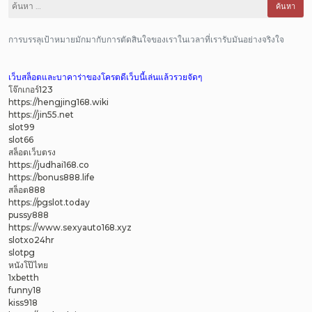
ค้นหา
สำหรับ:
การบรรลุเป้าหมายมักมากับการตัดสินใจของเราในเวลาที่เรารับมันอย่างจริงใจ
เว็บสล็อตและบาคาร่าของโครตดีเว็บนี้เล่นแล้วรวยจัดๆ
โจ๊กเกอร์123
https://hengjing168.wiki
https://jin55.net
slot99
slot66
สล็อตเว็บตรง
https://judhai168.co
https://bonus888.life
สล็อต888
https://pgslot.today
pussy888
https://www.sexyauto168.xyz
slotxo24hr
slotpg
หนังโป๊ไทย
1xbetth
funny18
kiss918