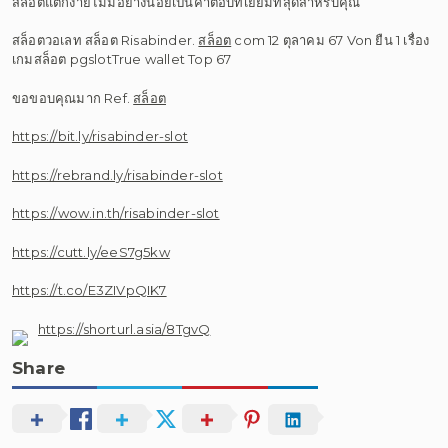
สล็อตแตกง่ายไม่มีอย่างน้อยเป็นคำตอบที่เยี่ยมที่สุดสำหรับคุณ
สล็อตวอเลท สล็อต Risabinder.
สล็อต
com 12 ตุลาคม 67 Von ยืน 1 เรื่อง
เกมสล็อต pgslotTrue wallet Top 67
ขอขอบคุณมาก Ref.
สล็อต
https://bit.ly/risabinder-slot
https://rebrand.ly/risabinder-slot
https://wow.in.th/risabinder-slot
https://cutt.ly/eeS7g5kw
https://t.co/E3ZIVpQIK7
https://shorturl.asia/8TgvQ
Share