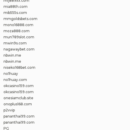
mfj889xx.com
mia88th.com
mib555s.com
mmgoldsbets.com
mono16888.com
moza888.com
mun789slot.com
mwin9s.com
nagawaybet.com
nbwin.me
nbwin.me
niseko168bet.com
no1huay
no1huay.com
okcasino159.com
okcasino159.com
onesiamclub.site
onoplus168.com
p2vvip
pananthai99.com
pananthai99.com
PG