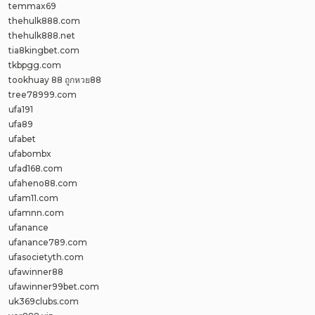
temmax69
thehulk888.com
thehulk888.net
tia8kingbet.com
tkbpgg.com
tookhuay 88 ถูกหวย88
tree78999.com
ufa191
ufa89
ufabet
ufabombx
ufad168.com
ufaheno88.com
ufam11.com
ufamnn.com
ufanance
ufanance789.com
ufasocietyth.com
ufawinner88
ufawinner99bet.com
uk369clubs.com