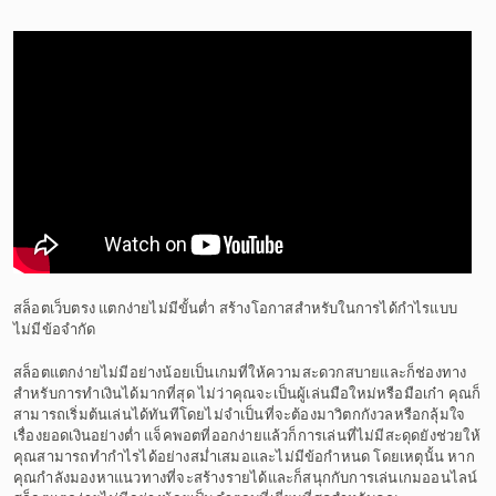
สล็อตเว็บตรง แตกง่ายไม่มีขั้นต่ำ สร้างโอกาสสำหรับในการได้กำไรแบบ
ไม่มีข้อจำกัด
สล็อตแตกง่ายไม่มีอย่างน้อยเป็นเกมที่ให้ความสะดวกสบายและก็ช่องทาง
สำหรับการทำเงินได้มากที่สุด ไม่ว่าคุณจะเป็นผู้เล่นมือใหม่หรือมือเก๋า คุณก็
สามารถเริ่มต้นเล่นได้ทันทีโดยไม่จำเป็นที่จะต้องมาวิตกกังวลหรือกลุ้มใจ
เรื่องยอดเงินอย่างต่ำ แจ็คพอตที่ออกง่ายแล้วก็การเล่นที่ไม่มีสะดุดยังช่วยให้
คุณสามารถทำกำไรได้อย่างสม่ำเสมอและไม่มีข้อกำหนด โดยเหตุนั้น หาก
คุณกำลังมองหาแนวทางที่จะสร้างรายได้และก็สนุกกับการเล่นเกมออนไลน์