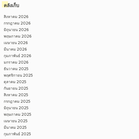
คลังเก็บ
สิงหาคม 2026
กรกฎาคม 2026
มิถุนายน 2026
พฤษภาคม 2026
เมษายน 2026
มีนาคม 2026
กุมภาพันธ์ 2026
มกราคม 2026
ธันวาคม 2025
พฤศจิกายน 2025
ตุลาคม 2025
กันยายน 2025
สิงหาคม 2025
กรกฎาคม 2025
มิถุนายน 2025
พฤษภาคม 2025
เมษายน 2025
มีนาคม 2025
กุมภาพันธ์ 2025