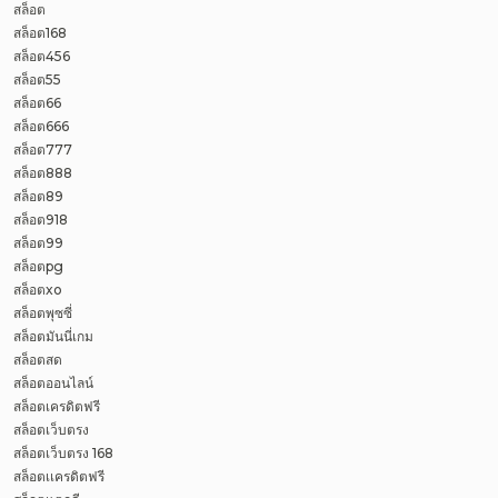
สล็อต
สล็อต168
สล็อต456
สล็อต55
สล็อต66
สล็อต666
สล็อต777
สล็อต888
สล็อต89
สล็อต918
สล็อต99
สล็อตpg
สล็อตxo
สล็อตพุซซี่
สล็อตมันนี่เกม
สล็อตสด
สล็อตออนไลน์
สล็อตเครดิตฟรี
สล็อตเว็บตรง
สล็อตเว็บตรง 168
สล็อตเเครดิตฟรี