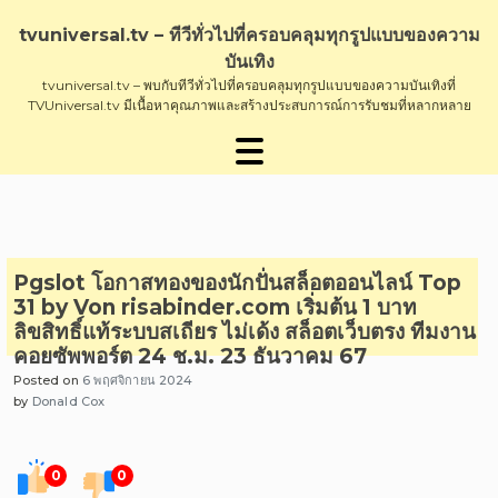
Skip
to
tvuniversal.tv – ทีวีทั่วไปที่ครอบคลุมทุกรูปแบบของความ
content
บันเทิง
tvuniversal.tv – พบกับทีวีทั่วไปที่ครอบคลุมทุกรูปแบบของความบันเทิงที่
TVUniversal.tv มีเนื้อหาคุณภาพและสร้างประสบการณ์การรับชมที่หลากหลาย
Pgslot โอกาสทองของนักปั่นสล็อตออนไลน์ Top
31 by Von risabinder.com เริ่มต้น 1 บาท
ลิขสิทธิ์แท้ระบบสเถียร ไม่เด้ง สล็อตเว็บตรง ทีมงาน
คอยซัพพอร์ต 24 ช.ม. 23 ธันวาคม 67
Posted on
6 พฤศจิกายน 2024
by
Donald Cox
0
0