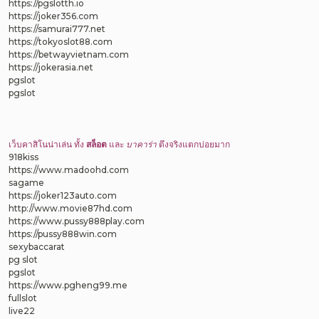
https://pgslotth.io
https://joker356.com
https://samurai777.net
https://tokyoslot88.com
https://betwayvietnam.com
https://jokerasia.net
pgslot
pgslot
เว็บคาสิโนน่าเล่น ทั้ง
สล็อต
และ
บาคาร่า
ตึงจริงแตกบ่อยมาก
918kiss
https://www.madoohd.com
sagame
https://joker123auto.com
http://www.movie87hd.com
https://www.pussy888play.com
https://pussy888win.com
sexybaccarat
pg slot
pgslot
https://www.pgheng99.me
fullslot
live22