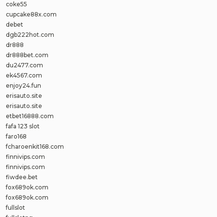
coke55
cupcake88x.com
debet
dgb222hot.com
dr888
dr888bet.com
du2477.com
ek4567.com
enjoy24.fun
erisauto.site
erisauto.site
etbet16888.com
fafa 123 slot
faro168
fcharoenkit168.com
finnivips.com
finnivips.com
fiwdee.bet
fox689ok.com
fox689ok.com
fullslot