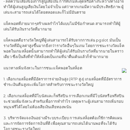
• ลดความเสี่ยงของการสูญเสียเงิน การที่เกมสะดุดหรือค้างระหว่างทางอาจ
ทำให้ผู้เล่นสูญเสียเงินโดยไม่จำเป็น แต่ว่าหากเกมมีความมีประสิทธิภาพ ผู้
เล่นจะสามารถเล่นได้โดยตลอดและก็ไม่มีอันตราย
แจ็คพอตที่ง่ายมากๆสร้างผลกำไรได้แบบไม่มีข้อกำหนด สามารถทำให้ผู้
เล่นได้รับเงินรางวัลที่มากมาย
แจ็คพอตคือรางวัลใหญ่ที่ผู้เล่นสามารถได้รับจากการเล่น pgslot มันเป็น
รางวัลที่มีมูลค่าสูงขึ้นมากยิ่งกว่ารางวัลอื่นๆในเกม โดยการชนะรางวัลแจ็ค
พอตในเกมสล็อตนั้นสามารถทำให้ผู้เล่นได้รับเงินรางวัลที่มากมายในคราว
เดียว ซึ่งเป็นสิ่งที่ทำให้สล็อตเป็นเกมที่น่าตื่นเต้นแล้วก็ท้ามากมาย
แนวทางเพิ่มจังหวะในการชนะแจ็คพอตในสล็อต
1. เลือกเกมสล็อตที่มีอัตราการจ่ายเงินสูง (RTP สูง) เกมสล็อตที่มีอัตราการ
ชำระเงินคืนสูงจะเพิ่มโอกาสสำหรับการชนะรางวัลใหญ่
2. เลือกเกมสล็อตที่มีโบนัสและก็ฟรีสปิน การเลือกเกมที่มีโบนัสหรือฟรีสปิน
จะช่วยเพิ่มจังหวะสำหรับเพื่อการทำกำไร เหตุเพราะผู้เล่นสามารถเพิ่มรอบ
หมุนฟรีได้โดยไม่ต้องเสียเงินเสียทองพนัน
3. บริหารจัดแจงเงินอย่างมีระบบระเบียบ การเล่นสล็อตต้องใช้การคิดแผน
และการจัดการจัดการเงินที่ดี เพื่อคุณสามารถเล่นได้นานพอที่จะได้รับ
โอกาสชนะรางวัลใหญ่