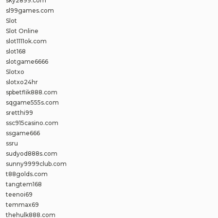
sky2899.com
sl99games.com
Slot
Slot Online
slot1111ok.com
slot168
slotgame6666
Slotxo
slotxo24hr
spbetflik888.com
sqgame555s.com
sretthi99
ssc915casino.com
ssgame666
ssru
sudyod888s.com
sunny9999club.com
t88golds.com
tangtem168
teenoi69
temmax69
thehulk888.com