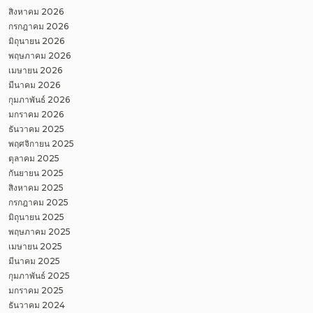
สิงหาคม 2026
กรกฎาคม 2026
มิถุนายน 2026
พฤษภาคม 2026
เมษายน 2026
มีนาคม 2026
กุมภาพันธ์ 2026
มกราคม 2026
ธันวาคม 2025
พฤศจิกายน 2025
ตุลาคม 2025
กันยายน 2025
สิงหาคม 2025
กรกฎาคม 2025
มิถุนายน 2025
พฤษภาคม 2025
เมษายน 2025
มีนาคม 2025
กุมภาพันธ์ 2025
มกราคม 2025
ธันวาคม 2024