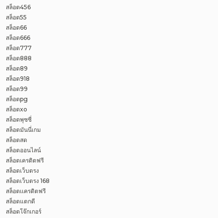
สล็อต456
สล็อต55
สล็อต66
สล็อต666
สล็อต777
สล็อต888
สล็อต89
สล็อต918
สล็อต99
สล็อตpg
สล็อตxo
สล็อตพุซซี่
สล็อตมันนี่เกม
สล็อตสด
สล็อตออนไลน์
สล็อตเครดิตฟรี
สล็อตเว็บตรง
สล็อตเว็บตรง 168
สล็อตเเครดิตฟรี
สล็อตแตกดี
สล็อตโจ๊กเกอร์