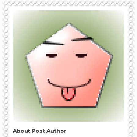
About Post Author