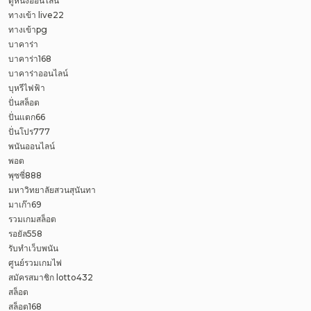
ดูหนังออนไลน์
ทางเข้า live22
ทางเข้าpg
บาคาร่า
บาคาร่า168
บาคาร่าออนไลน์
บุหรีไฟฟ้า
ปั่นสล็อต
ปั่นแตก66
ปั่นโปร777
พนันออนไลน์
พอต
พุซซี่888
มหาวิทยาลัยสวนสุนันทา
มาเก๊า69
รวมเกมสล็อต
รอยัล558
รับทำเว็บพนัน
ศูนย์รวมเกมไพ่
สมัครสมาชิก lotto432
สล็อต
สล็อต168