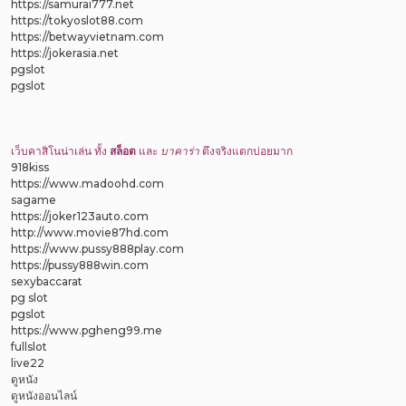
https://samurai777.net
https://tokyoslot88.com
https://betwayvietnam.com
https://jokerasia.net
pgslot
pgslot
เว็บคาสิโนน่าเล่น ทั้ง
สล็อต
และ
บาคาร่า
ตึงจริงแตกบ่อยมาก
918kiss
https://www.madoohd.com
sagame
https://joker123auto.com
http://www.movie87hd.com
https://www.pussy888play.com
https://pussy888win.com
sexybaccarat
pg slot
pgslot
https://www.pgheng99.me
fullslot
live22
ดูหนัง
ดูหนังออนไลน์