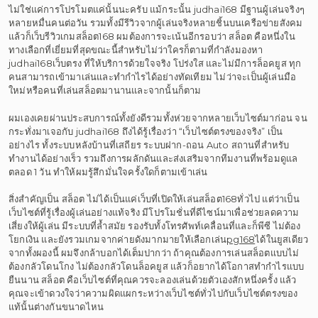
ไม่ใช่แค่การโปรโมตแค่นั้นนะครับ แม้กระนั้น judhai168 มีฐานผู้เล่นจริงๆ
หลายหมื่นคนต่อวัน รวมทั้งมีรีวิวจากผู้เล่นจริงหลายชิ้นบนเครือข่ายสังคม
แล้วก็เว็บรีวิวเกมสล็อต168 ผมต้องการจะเน้นอีกรอบว่า สล็อต คือหนึ่งใน
ทางเลือกที่เยี่ยมที่สุดขณะนี้สำหรับไม่ว่าใครก็ตามที่กำลังมองหา
judhai168เว็บตรง ที่ให้บริการด้วยใจจริง โปร่งใส และไม่มีการล็อคยูส ทุก
คนสามารถเข้ามาเล่นและทำกำไรได้อย่างทัดเทียม ไม่ว่าจะเป็นผู้เล่นมือ
ใหม่หรือคนที่เล่นสล็อตมานานและจากนั้นก็ตาม
ผมเองเคยผ่านประสบการณ์ทั้งยังดีรวมทั้งห่วยจากหลายเว็บไซต์มาก่อน จน
กระทั่งมาเจอกับ judhai168 ถึงได้รู้เรื่องว่า “เว็บไซต์ตรงของจริง” เป็น
อย่างไร ทั้งระบบหลังบ้านที่เสถียร ระบบฝาก-ถอน Auto สถานที่สำหรับ
ทำงานได้อย่างเร็ว รวมถึงการผลักดันและส่งเสริมจากทีมงานที่พร้อมดูแล
ตลอด 1 วัน ทำให้ผมรู้สึกมั่นใจครั้งใดก็ตามเข้าเล่น
สิ่งสำคัญเป็น สล็อต ไม่ได้เป็นแค่เว็บที่เปิดให้เล่นสล็อต168ทั่วไป แต่ว่าเป็น
เว็บไซต์ที่รู้เรื่องผู้เล่นอย่างแท้จริง มีโปรโมชั่นที่ดีไซน์มาเพื่อช่วยลดความ
เสี่ยงให้ผู้เล่น มีระบบที่ล้ำสมัย รองรับทั้งโทรศัพท์เคลื่อนที่และก็พีซี ไม่ต้อง
โยกเงิน และยังรวมเกมจากค่ายดังมากมายให้เลือกเล่น
pg168
ได้ในยูสเดียว
จากทั้งผองนี้ ผมจึงกล้าบอกได้เต็มปากว่า ถ้าคุณต้องการเล่นสล็อตแบบไม่
ต้องกลัวโดนโกง ไม่ต้องกลัวโดนล็อคยูส แล้วก็อยากได้โอกาสทำกำไรแบบ
ยืนนาน สล็อต คือเว็บไซต์ที่คุณควรจะลองเล่นด้วยตัวเองสักหนึ่งครั้ง แล้ว
คุณจะเข้าดวงใจว่าความผิดแผกระหว่างเว็บไซต์ทั่วไปกับเว็บไซต์ตรงของ
แท้นั้นต่างกันขนาดไหน