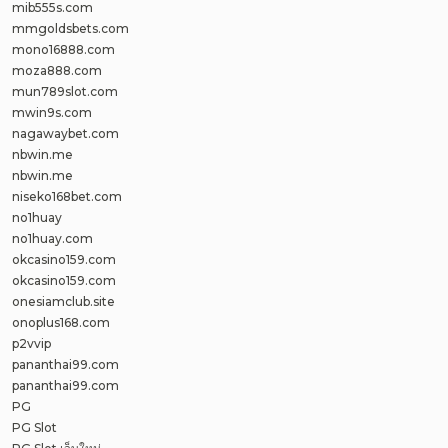
mib555s.com
mmgoldsbets.com
mono16888.com
moza888.com
mun789slot.com
mwin9s.com
nagawaybet.com
nbwin.me
nbwin.me
niseko168bet.com
no1huay
no1huay.com
okcasino159.com
okcasino159.com
onesiamclub.site
onoplus168.com
p2vvip
pananthai99.com
pananthai99.com
PG
PG Slot