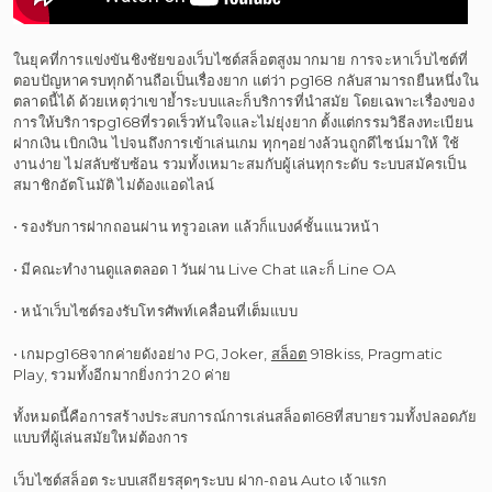
ในยุคที่การแข่งขันชิงชัยของเว็บไซต์สล็อตสูงมากมาย การจะหาเว็บไซต์ที่
ตอบปัญหาครบทุกด้านถือเป็นเรื่องยาก แต่ว่า pg168 กลับสามารถยืนหนึ่งใน
ตลาดนี้ได้ ด้วยเหตุว่าเขาย้ำระบบและก็บริการที่นำสมัย โดยเฉพาะเรื่องของ
การให้บริการpg168ที่รวดเร็วทันใจและไม่ยุ่งยาก ตั้งแต่กรรมวิธีลงทะเบียน
ฝากเงิน เบิกเงิน ไปจนถึงการเข้าเล่นเกม ทุกๆอย่างล้วนถูกดีไซน์มาให้ ใช้
งานง่าย ไม่สลับซับซ้อน รวมทั้งเหมาะสมกับผู้เล่นทุกระดับ ระบบสมัครเป็น
สมาชิกอัตโนมัติ ไม่ต้องแอดไลน์
• รองรับการฝากถอนผ่าน ทรูวอเลท แล้วก็แบงค์ชั้นแนวหน้า
• มีคณะทำงานดูแลตลอด 1 วันผ่าน Live Chat และก็ Line OA
• หน้าเว็บไซต์รองรับโทรศัพท์เคลื่อนที่เต็มแบบ
• เกมpg168จากค่ายดังอย่าง PG, Joker,
สล็อต
918kiss, Pragmatic
Play, รวมทั้งอีกมากยิ่งกว่า 20 ค่าย
ทั้งหมดนี้คือการสร้างประสบการณ์การเล่นสล็อต168ที่สบายรวมทั้งปลอดภัย
แบบที่ผู้เล่นสมัยใหม่ต้องการ
เว็บไซต์สล็อต ระบบเสถียรสุดๆระบบ ฝาก-ถอน Auto เจ้าแรก