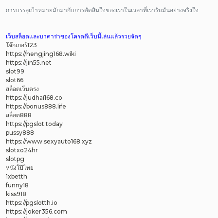
การบรรลุเป้าหมายมักมากับการตัดสินใจของเราในเวลาที่เรารับมันอย่างจริงใจ
เว็บสล็อตและบาคาร่าของโครตดีเว็บนี้เล่นแล้วรวยจัดๆ
โจ๊กเกอร์123
https://hengjing168.wiki
https://jin55.net
slot99
slot66
สล็อตเว็บตรง
https://judhai168.co
https://bonus888.life
สล็อต888
https://pgslot.today
pussy888
https://www.sexyauto168.xyz
slotxo24hr
slotpg
หนังโป๊ไทย
1xbetth
funny18
kiss918
https://pgslotth.io
https://joker356.com