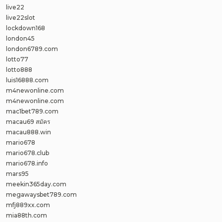
live22
live22slot
lockdown168
london45
london6789.com
lotto77
lotto888
luis16888.com
m4newonline.com
m4newonline.com
mac1bet789.com
macau69 สมัคร
macau888.win
mario678
mario678.club
mario678.info
mars95
meekin365day.com
megawaysbet789.com
mfj889xx.com
mia88th.com