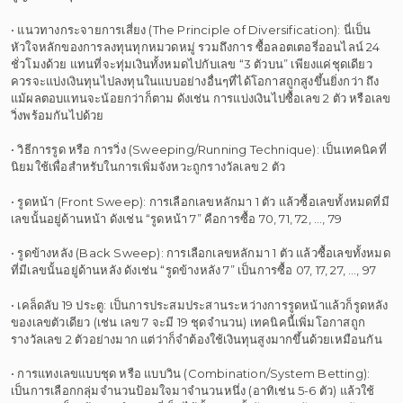
• แนวทางกระจายการเสี่ยง (The Principle of Diversification): นี่เป็น
หัวใจหลักของการลงทุนทุกหมวดหมู่ รวมถึงการ ซื้อลอตเตอรี่ออนไลน์ 24
ชั่วโมงด้วย แทนที่จะทุ่มเงินทั้งหมดไปกับเลข “3 ตัวบน” เพียงแค่ชุดเดียว
ควรจะแบ่งเงินทุนไปลงทุนในแบบอย่างอื่นๆที่ได้โอกาสถูกสูงขึ้นยิ่งกว่า ถึง
แม้ผลตอบแทนจะน้อยกว่าก็ตาม ดังเช่น การแบ่งเงินไปซื้อเลข 2 ตัว หรือเลข
วิ่งพร้อมกันไปด้วย
• วิธีการรูด หรือ การวิ่ง (Sweeping/Running Technique): เป็นเทคนิคที่
นิยมใช้เพื่อสำหรับในการเพิ่มจังหวะถูกรางวัลเลข 2 ตัว
• รูดหน้า (Front Sweep): การเลือกเลขหลักมา 1 ตัว แล้วซื้อเลขทั้งหมดที่มี
เลขนั้นอยู่ด้านหน้า ดังเช่น “รูดหน้า 7” คือการซื้อ 70, 71, 72, …, 79
• รูดข้างหลัง (Back Sweep): การเลือกเลขหลักมา 1 ตัว แล้วซื้อเลขทั้งหมด
ที่มีเลขนั้นอยู่ด้านหลัง ดังเช่น “รูดข้างหลัง 7” เป็นการซื้อ 07, 17, 27, …, 97
• เคล็ดลับ 19 ประตู: เป็นการประสมประสานระหว่างการรูดหน้าแล้วก็รูดหลัง
ของเลขตัวเดียว (เช่น เลข 7 จะมี 19 ชุดจำนวน) เทคนิคนี้เพิ่มโอกาสถูก
รางวัลเลข 2 ตัวอย่างมาก แต่ว่าก็จำต้องใช้เงินทุนสูงมากขึ้นด้วยเหมือนกัน
• การแทงเลขแบบชุด หรือ แบบวิน (Combination/System Betting):
เป็นการเลือกกลุ่มจำนวนป้อมใจมาจำนวนหนึ่ง (อาทิเช่น 5-6 ตัว) แล้วใช้