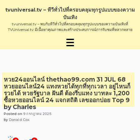
Skip
to
tvuniversal.tv – ทีวีทั่วไปที่ครอบคลุมทุกรูปแบบของความ
content
บันเทิง
tvuniversal.tv – พบกับทีวีทั่วไปที่ครอบคลุมทุกรูปแบบของความบันเทิงที่
TVUniversal.tv มีเนื้อหาคุณภาพและสร้างประสบการณ์การรับชมที่หลากหลาย
หวย24ออนไลน์ thethao99.com 31 JUL 68
หวยออนไลน์24 แทงหวยได้ทุกที่ทุกเวลา อยู่ไหนก็
รวยได้ หวยรัฐบาล ฝันดี ต้องรีบแทง บาทละ 1,200
ซื้อหวยออนไลน์ 24 แจกสถิติ เลขออกบ่อย Top 9
by Charles
Posted on
9 กรกฎาคม 2025
by
Donald Cox