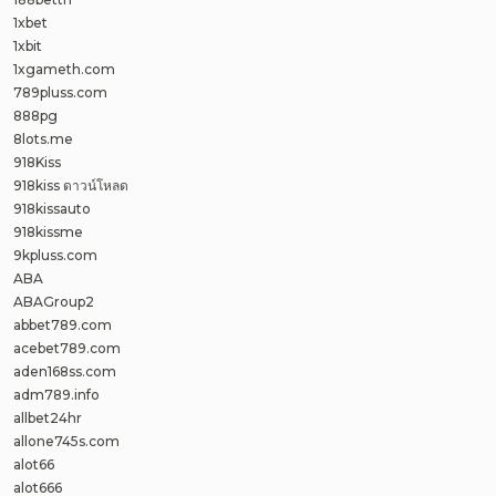
1xbet
1xbit
1xgameth.com
789pluss.com
888pg
8lots.me
918Kiss
918kiss ดาวน์โหลด
918kissauto
918kissme
9kpluss.com
ABA
ABAGroup2
abbet789.com
acebet789.com
aden168ss.com
adm789.info
allbet24hr
allone745s.com
alot66
alot666