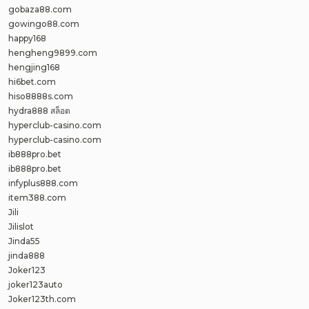
gobaza88.com
gowingo88.com
happy168
hengheng9899.com
hengjing168
hi6bet.com
hiso8888s.com
hydra888 สล็อต
hyperclub-casino.com
hyperclub-casino.com
ib888pro.bet
ib888pro.bet
infyplus888.com
item388.com
Jili
Jilislot
Jinda55
jinda888
Joker123
joker123auto
Joker123th.com