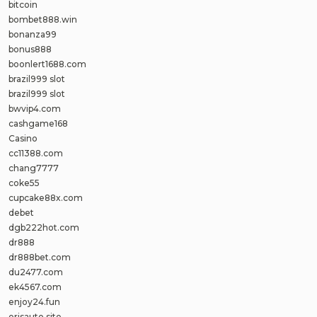
bitcoin
bombet888.win
bonanza99
bonus888
boonlert1688.com
brazil999 slot
brazil999 slot
bwvip4.com
cashgame168
Casino
cc11388.com
chang7777
coke55
cupcake88x.com
debet
dgb222hot.com
dr888
dr888bet.com
du2477.com
ek4567.com
enjoy24.fun
erisauto.site