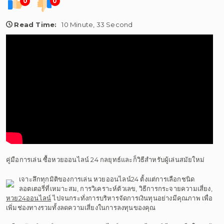
0
0
Read Time:
10 Minute, 33 Second
คู่มือการเล่น ซื้อหวยออนไลน์ 24 กลยุทธ์และก็วิธีสำหรับผู้เล่นสมัยใหม่
เจาะลึกทุกมิติของการเล่น หวยออนไลน์24 ตั้งแต่การเลือกชนิด
ลอตเตอรี่ที่เหมาะสม, การวิเคราะห์ตัวเลข, วิธีการกระจายความเสี่ยง,
หวย24ออนไลน์
ไปจนกระทั่งการบริหารจัดการเงินทุนอย่างมีคุณภาพ เพื่อ
เพิ่มช่องทางรวมทั้งลดความเสี่ยงในการลงทุนของคุณ