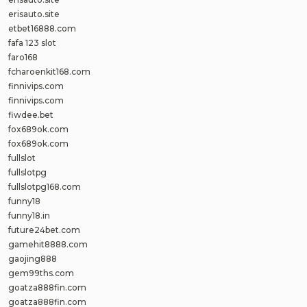
erisauto.site
etbet16888.com
fafa 123 slot
faro168
fcharoenkit168.com
finnivips.com
finnivips.com
fiwdee.bet
fox689ok.com
fox689ok.com
fullslot
fullslotpg
fullslotpg168.com
funny18
funny18.in
future24bet.com
gamehit8888.com
gaojing888
gem99ths.com
goatza888fin.com
goatza888fin.com