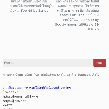
วันหยุด ไม่ปิดปรับปรุงระบบ
แล้ว ทุกยอดฝาก รับสูงสุด 1แสน!
พร้อมใช้งานตลอดวันกำไรอยู่ใน
ระบบล้ำ ทำธุรกรรมเร็ว ยิงปลา
มือคุณ Top 49 by Bailey
คาสิโน บาคาร่า ป็อกเด้ง สล็อต
เครดิตฟรี เศรษฐกิจแบบนี้ เพิ่ม
รายได้กันเถอะ Top 19 by
Scotty hengjing168.sale 29
ก.ค. 25
ค้นหา
สำหรับ:
การบรรลุเป้าหมายมักมากับการตัดสินใจของเราในเวลาที่เรารับมันอย่างจริงใจ
เว็บสล็อตและบาคาร่าของโครตดีเว็บนี้เล่นแล้วรวยจัดๆ
โจ๊กเกอร์123
https://hengjing168.wiki
https://jin55.net
slot99