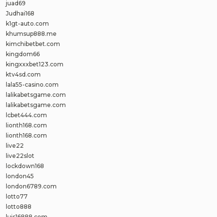
juad69
Judhai168
k1gt-auto.com
khumsup888.me
kimchibetbet.com
kingdom66
kingxxxbet123.com
ktv4sd.com
lala55-casino.com
lalikabetsgame.com
lalikabetsgame.com
lcbet444.com
lionth168.com
lionth168.com
live22
live22slot
lockdown168
london45
london6789.com
lotto77
lotto888
luis16888.com