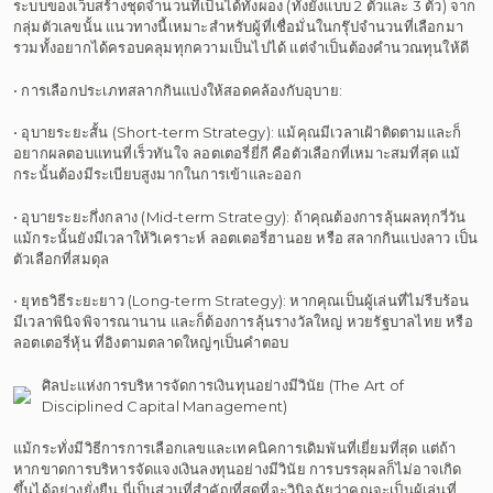
ระบบของเว็บสร้างชุดจำนวนที่เป็นได้ทั้งผอง (ทั้งยังแบบ 2 ตัวและ 3 ตัว) จาก
กลุ่มตัวเลขนั้น แนวทางนี้เหมาะสำหรับผู้ที่เชื่อมั่นในกรุ๊ปจำนวนที่เลือกมา
รวมทั้งอยากได้ครอบคลุมทุกความเป็นไปได้ แต่จำเป็นต้องคำนวณทุนให้ดี
• การเลือกประเภทสลากกินแบ่งให้สอดคล้องกับอุบาย:
• อุบายระยะสั้น (Short-term Strategy): แม้คุณมีเวลาเฝ้าติดตามและก็
อยากผลตอบแทนที่เร็วทันใจ ลอตเตอรี่ยี่กี คือตัวเลือกที่เหมาะสมที่สุด แม้
กระนั้นต้องมีระเบียบสูงมากในการเข้าและออก
• อุบายระยะกึ่งกลาง (Mid-term Strategy): ถ้าคุณต้องการลุ้นผลทุกวี่วัน
แม้กระนั้นยังมีเวลาให้วิเคราะห์ ลอตเตอรี่ฮานอย หรือ สลากกินแบ่งลาว เป็น
ตัวเลือกที่สมดุล
• ยุทธวิธีระยะยาว (Long-term Strategy): หากคุณเป็นผู้เล่นที่ไม่รีบร้อน
มีเวลาพินิจพิจารณานาน และก็ต้องการลุ้นรางวัลใหญ่ หวยรัฐบาลไทย หรือ
ลอตเตอรี่หุ้น ที่อิงตามตลาดใหญ่ๆเป็นคำตอบ
ศิลปะแห่งการบริหารจัดการเงินทุนอย่างมีวินัย (The Art of
Disciplined Capital Management)
แม้กระทั่งมีวิธีการการเลือกเลขและเทคนิคการเดิมพันที่เยี่ยมที่สุด แต่ถ้า
หากขาดการบริหารจัดแจงเงินลงทุนอย่างมีวินัย การบรรลุผลก็ไม่อาจเกิด
ขึ้นได้อย่างยั่งยืน นี่เป็นส่วนที่สำคัญที่สุดที่จะวินิจฉัยว่าคุณจะเป็นผู้เล่นที่