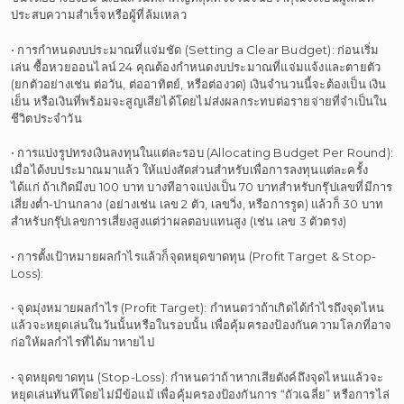
ประสบความสำเร็จหรือผู้ที่ล้มเหลว
• การกำหนดงบประมาณที่แจ่มชัด (Setting a Clear Budget): ก่อนเริ่ม
เล่น ซื้อหวยออนไลน์ 24 คุณต้องกำหนดงบประมาณที่แจ่มแจ้งและตายตัว
(ยกตัวอย่างเช่น ต่อวัน, ต่ออาทิตย์, หรือต่องวด) เงินจำนวนนี้จะต้องเป็น เงิน
เย็น หรือเงินที่พร้อมจะสูญเสียได้โดยไม่ส่งผลกระทบต่อรายจ่ายที่จำเป็นใน
ชีวิตประจำวัน
• การแบ่งรูปทรงเงินลงทุนในแต่ละรอบ (Allocating Budget Per Round):
เมื่อได้งบประมาณมาแล้ว ให้แบ่งสัดส่วนสำหรับเพื่อการลงทุนแต่ละครั้ง
ได้แก่ ถ้าเกิดมีงบ 100 บาท บางทีอาจแบ่งเป็น 70 บาทสำหรับกรุ๊ปเลขที่มีการ
เสี่ยงต่ำ-ปานกลาง (อย่างเช่น เลข 2 ตัว, เลขวิ่ง, หรือการรูด) แล้วก็ 30 บาท
สำหรับกรุ๊ปเลขการเสี่ยงสูงแต่ว่าผลตอบแทนสูง (เช่น เลข 3 ตัวตรง)
• การตั้งเป้าหมายผลกำไรแล้วก็จุดหยุดขาดทุน (Profit Target & Stop-
Loss):
• จุดมุ่งหมายผลกำไร (Profit Target): กำหนดว่าถ้าเกิดได้กำไรถึงจุดไหน
แล้วจะหยุดเล่นในวันนั้นหรือในรอบนั้น เพื่อคุ้มครองป้องกันความโลภที่อาจ
ก่อให้ผลกำไรที่ได้มาหายไป
• จุดหยุดขาดทุน (Stop-Loss): กำหนดว่าถ้าหากเสียตังค์ถึงจุดไหนแล้วจะ
หยุดเล่นทันทีโดยไม่มีข้อแม้ เพื่อคุ้มครองป้องกันการ “ถัวเฉลี่ย” หรือการไล่