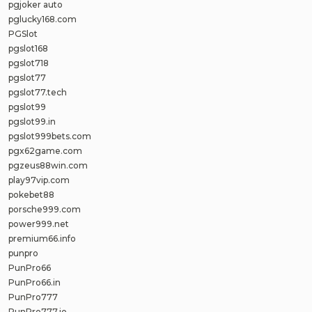
pgjoker auto
pglucky168.com
PGSlot
pgslot168
pgslot718
pgslot77
pgslot77.tech
pgslot99
pgslot99.in
pgslot999bets.com
pgx62game.com
pgzeus88win.com
play97vip.com
pokebet88
porsche999.com
power999.net
premium66.info
punpro
PunPro66
PunPro66.in
PunPro777
PunPro777.io