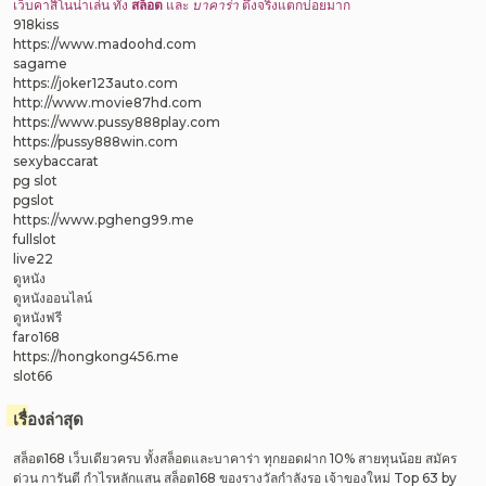
เว็บคาสิโนน่าเล่น ทั้ง
สล็อต
และ
บาคาร่า
ตึงจริงแตกบ่อยมาก
918kiss
https://www.madoohd.com
sagame
https://joker123auto.com
http://www.movie87hd.com
https://www.pussy888play.com
https://pussy888win.com
sexybaccarat
pg slot
pgslot
https://www.pgheng99.me
fullslot
live22
ดูหนัง
ดูหนังออนไลน์
ดูหนังฟรี
faro168
https://hongkong456.me
slot66
เรื่องล่าสุด
สล็อต168 เว็บเดียวครบ ทั้งสล็อตและบาคาร่า ทุกยอดฝาก 10% สายทุนน้อย สมัคร
ด่วน การันตี กำไรหลักแสน สล็อต168 ของรางวัลกำลังรอ เจ้าของใหม่ Top 63 by