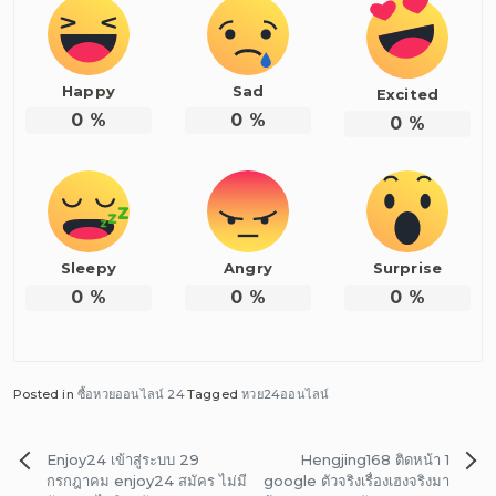
Happy
Sad
Excited
0
%
0
%
0
%
Sleepy
Angry
Surprise
0
%
0
%
0
%
Posted in
ซื้อหวยออนไลน์ 24
Tagged
หวย24ออนไลน์
แนะแนว
Enjoy24 เข้าสู่ระบบ 29
Hengjing168 ติดหน้า 1
เรื่อง
กรกฎาคม enjoy24 สมัคร ไม่มี
google ตัวจริงเรื่องเฮงจริงมา