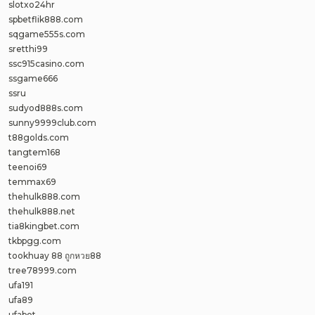
slotxo24hr
spbetflik888.com
sqgame555s.com
sretthi99
ssc915casino.com
ssgame666
ssru
sudyod888s.com
sunny9999club.com
t88golds.com
tangtem168
teenoi69
temmax69
thehulk888.com
thehulk888.net
tia8kingbet.com
tkbpgg.com
tookhuay 88 ถูกหวย88
tree78999.com
ufa191
ufa89
ufabet