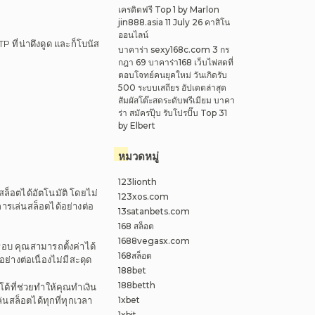
เครดิตฟรี Top 1 by Marlon
jin888.asia 11 July 26 คาสิโน
ออนไลน์
 ที่น่าดึงดูด และก็โบนัส
บาคาร่า sexy168c.com 3 กร
กฎา 69 บาคาร่า168 เว็บไพ่สดที่
ตอบโจทย์คนยุคใหม่ วันเกิดรับ
500 ระบบเสถียร อัปเดตล่าสุด
สัมผัสโต๊ะสดระดับพรีเมียม บาคา
ร่า สมัครปุ๊บ รับโปรปั๊บ Top 31
by Elbert
หมวดหมู่
123lionth
สล็อตได้อัตโนมัติ โดยไม่
123xos.com
การเล่นสล็อตได้อย่างต่อ
13satanbets.com
168 สล็อต
1688vegasx.com
รอบ คุณสามารถตั้งค่าได้
168สล็อต
่างต่อเนื่องไม่มีสะดุด
188bet
188betth
โต้ที่ช่วยทำให้คุณทำเงิน
1xbet
นสล็อตได้ทุกที่ทุกเวลา
1xbit