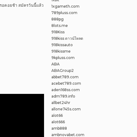
รอคอยช้า สมัครวันนี้แล้ว
1xgameth.com
789pluss.com
888pg
8lots.me
918Kiss
918kiss ดาวน์โหลด
918kissauto
918kissme
9kpluss.com
ABA
ABAGroup2
abbet789.com
acebet789.com
aden168ss.com
adm789.info
allbet24hr
allone745s.com
alot66
alot666
amb888
ambnovabet.com