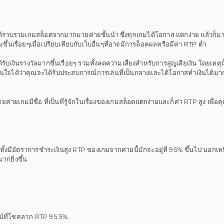
นี้ได้รวบรวมเกมสล็อตจากมากมายค่ายชั้นนำ ซึ่งทุกเกมได้โอกาส แตกง่าย แล้วก็ม
ขึ้นเรื่อยๆเมื่อเปรียบเทียบกับเว็บอื่นๆที่อาจมีการล็อคผลหรือมีค่า RTP ต่ำ
ด้รับเงินรางวัลมากขึ้นเรื่อยๆ รวมทั้งลดความเสี่ยงสำหรับการสูญเสียเงิน โดยเหตุน
ั่นใจได้ว่าคุณจะได้รับประสบการณ์การเล่นที่เป็นกลางและได้โอกาสทำเงินได้มากข
ยค่ายเกมมีชื่อ ที่เป็นที่รู้จักในเรื่องของเกมสล็อตแตกง่ายและก็ค่า RTP สูง เพ
ด
้งมีอัตราการชำระเงินสูง RTP ของเกมจากค่ายนี้มักจะอยู่ที่ 95% ขึ้นไป นอกเหนื
กยิ่งขึ้น
ณ์ที่โชคลาภ RTP 95.5%