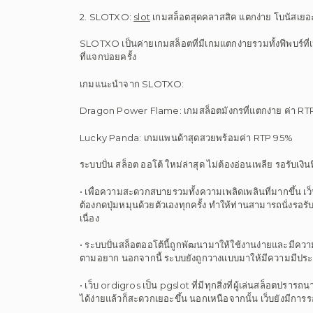
2. SLOTXO:
slot
เกมสล็อตสุดคลาสสิค แตกง่าย โบนัสเย
SLOTXO เป็นค่ายเกมสล็อตที่มีเกมแตกง่ายรวมทั้งฟีพบร์ที่เห
ที่แจกบ่อยครั้ง
เกมแนะนำจาก SLOTXO:
Dragon Power Flame: เกมสล็อตมังกรที่แตกง่าย ค่า RT
Lucky Panda: เกมแพนด้าสุดสวยพร้อมค่า RTP 95%
ระบบปั่น สล็อต ออโต้ ใหม่ล่าสุด ไม่ต้องอ่อนเพลีย รอรับเงิน
• เพื่อความสะดวกสบายรวมทั้งความเพลิดเพลินที่มากขึ้น เว็
ต้องกดปุ่มหมุนด้วยตัวเองทุกครั้ง ทำให้ท่านสามารถนั่งรอร
เนื่อง
• ระบบปั่นสล็อตออโต้นี้ถูกพัฒนามาให้ใช้งานง่ายและมีควา
ตามอยาก นอกจากนี้ ระบบยังถูกวางแบบมาให้มีความมีประสิท
• เว็บ ordigros เป็น pgslot ที่มีทุกสิ่งที่ผู้เล่นสล็อตปร
ได้ง่ายแล้วก็สะดวกเยอะขึ้น นอกเหนือจากนั้น เว็บยังมีการ