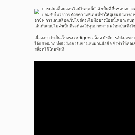
การเล่นสล็อตออนไลน์ในยุคนี้กำลังเป็นที่ชื่นชอบอย่างมา
ยอมรับในวงการ ด้วยความพิเศษที่ทำให้ผู้เล่นสามารถเข้
อาชีพ การเล่นสล็อตเว็บไซต์ตรงไม่มีอย่างน้อยนี้เหมาะกับทุก
เล่นกันแบบไม่จำเป็นที่จะต้องใช้ทุนมากมาย พร้อมบันเทิงใ
เนื่องจากว่าเป็นเว็บตรง ordigros สล็อต ยังมีการอัปเดตระ
ได้อย่างมาก ทั้งยังยังรองรับการเล่นผ่านมือถือ ซึ่งทำให้ค
สล็อตได้โดยทันที