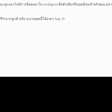
ะสูง และไม่มีการล็อคผล เว็บ ordigros คือตัวเลือกที่ยอดเยี่ยมสำหรับคุณ อย่า
ิวจากลูกค้าจริง slotปลดหนี้ได้ง่ายๆ Top 31