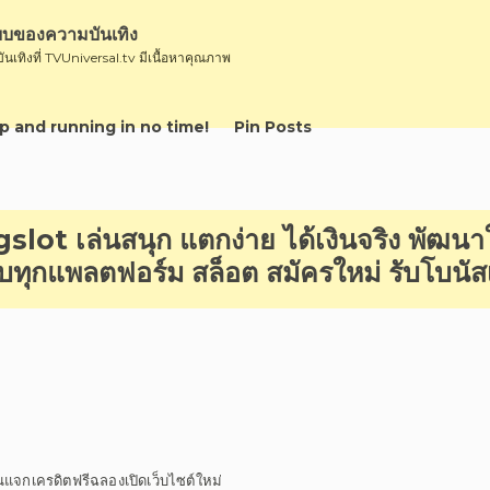
แบบของความบันเทิง
นเทิงที่ TVUniversal.tv มีเนื้อหาคุณภาพ
p and running in no time!
Pin Posts
slot เล่นสนุก แตกง่าย ได้เงินจริง พัฒนา
ับทุกแพลตฟอร์ม สล็อต สมัครใหม่ รับโบน
นแจกเครดิตฟรีฉลองเปิดเว็บไซต์ใหม่