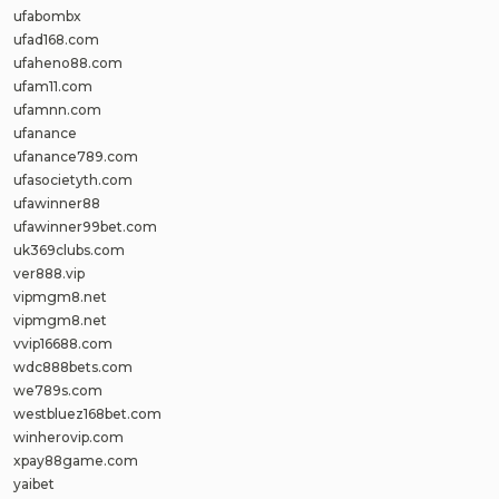
ufabombx
ufad168.com
ufaheno88.com
ufam11.com
ufamnn.com
ufanance
ufanance789.com
ufasocietyth.com
ufawinner88
ufawinner99bet.com
uk369clubs.com
ver888.vip
vipmgm8.net
vipmgm8.net
vvip16688.com
wdc888bets.com
we789s.com
westbluez168bet.com
winherovip.com
xpay88game.com
yaibet