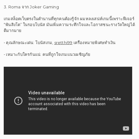
3. Roma จาก Joker Gaming
เกมสล็อตเว็บตรงในตำนานที่ทุกคนต้องรู้จัก ผมหลงเสน่ห์เกมนี้เพราะฟีเจอร์
“ฟันสิงโต” ในรอบโบนัส มันเพิ่มความระทึกใจและโอกาสชนะรางวัลใหญ่ได้
ดีมากมาย
• คุณลักษณะเด่น: โบนัสเกม,
sretthi99
เครื่องหมายพิเศษทำเงิน
• เหมาะกับใครกันแน่: คนที่ถูกใจเกมแนวเผชิญภัย