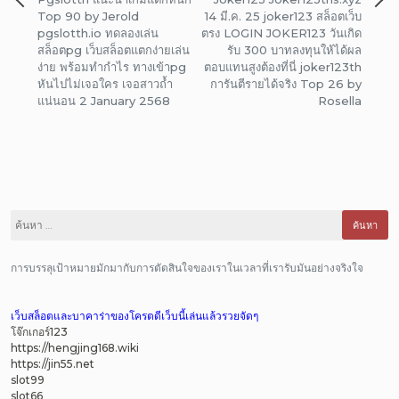
เรื่อง
Top 90 by Jerold
14 มี.ค. 25 joker123 สล็อตเว็บ
pgslotth.io ทดลองเล่น
ตรง LOGIN JOKER123 วันเกิด
สล็อตpg เว็บสล็อตแตกง่ายเล่น
รับ 300 บาทลงทุนให้ได้ผล
ง่าย พร้อมทำกำไร ทางเข้าpg
ตอบแทนสูงต้องที่นี่ joker123th
หันไปไม่เจอใคร เจอสาวถ้ำ
การันตีรายได้จริง Top 26 by
แน่นอน 2 January 2568
Rosella
ค้นหา
สำหรับ:
การบรรลุเป้าหมายมักมากับการตัดสินใจของเราในเวลาที่เรารับมันอย่างจริงใจ
เว็บสล็อตและบาคาร่าของโครตดีเว็บนี้เล่นแล้วรวยจัดๆ
โจ๊กเกอร์123
https://hengjing168.wiki
https://jin55.net
slot99
slot66