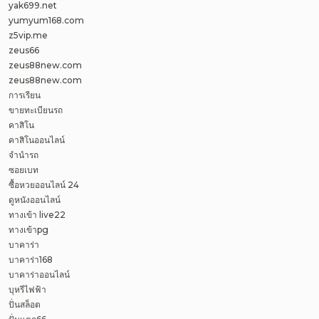
yak699.net
yumyum168.com
z5vip.me
zeus66
zeus88new.com
zeus88new.com
การเรียน
ขายทะเบียนรถ
คาสิโน
คาสิโนออนไลน์
จำนำรถ
ซอยเบท
ซื้อหวยออนไลน์ 24
ดูหนังออนไลน์
ทางเข้า live22
ทางเข้าpg
บาคาร่า
บาคาร่า168
บาคาร่าออนไลน์
บุหรีไฟฟ้า
ปั่นสล็อต