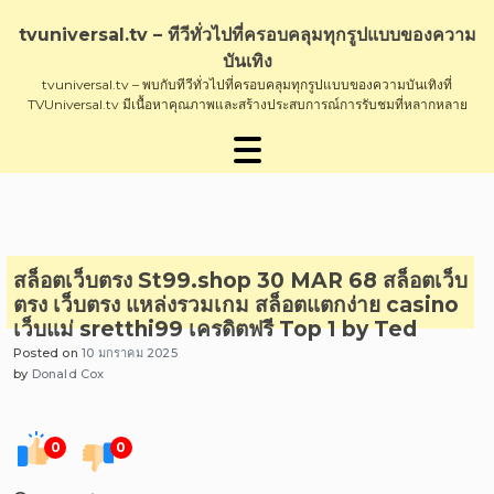
Skip
to
tvuniversal.tv – ทีวีทั่วไปที่ครอบคลุมทุกรูปแบบของความ
content
บันเทิง
tvuniversal.tv – พบกับทีวีทั่วไปที่ครอบคลุมทุกรูปแบบของความบันเทิงที่
TVUniversal.tv มีเนื้อหาคุณภาพและสร้างประสบการณ์การรับชมที่หลากหลาย
สล็อตเว็บตรง St99.shop 30 MAR 68 สล็อตเว็บ
ตรง เว็บตรง แหล่งรวมเกม สล็อตแตกง่าย casino
เว็บแม่ sretthi99 เครดิตฟรี Top 1 by Ted
Posted on
10 มกราคม 2025
by
Donald Cox
0
0