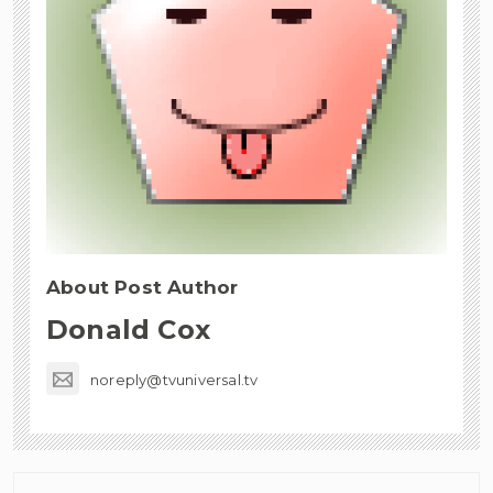
About Post Author
Donald Cox
noreply@tvuniversal.tv