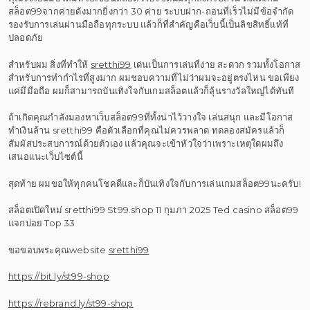
สล็อต99จากค่ายดังมากยิ่งกว่า 30 ค่าย ระบบฝาก-ถอนที่เร็วไม่มีข้อจำกัด
รองรับการเล่นผ่านมือถือทุกระบบ แล้วก็ที่สำคัญคือเว็บนี้เป็นลิขสิทธิ์แท้ที่
ปลอดภัย
สำหรับผม สิ่งที่ทำให้
sretthi99
เด่นเป็นการเล่นที่ง่าย สะดวก รวมทั้งโอกาส
สำหรับการทำกำไรที่สูงมาก ผมชอบความที่ไม่ว่าผมจะอยู่ตรงไหน ขอเพียง
แค่มีมือถือ ผมก็สามารถบันเทิงใจกับเกมสล็อตแล้วก็ลุ้นรางวัลใหญ่ได้ทันที
ถ้าเกิดคุณกำลังมองหาเว็บสล็อต99ที่ทั้งน่าไว้วางใจ เล่นสนุก และมีโอกาส
ทำเงินล้าน sretthi99 คือตัวเลือกที่คุณไม่ควรพลาด ทดลองสมัครแล้วก็
สัมผัสประสบการณ์ด้วยตัวเอง แล้วคุณจะเข้าหัวใจว่าเพราะเหตุใดผมถึง
เสนอแนะเว็บไซต์นี้
สุดท้าย ผมขอให้ทุกคนโชคดีและก็บันเทิงใจกับการเล่นเกมสล็อต99นะครับ!
สล็อตเปิดใหม่ sretthi99 St99.shop 11 กุมภา 2025 Ted casino สล็อต99
แจกบ่อย Top 33
ขอขอบพระคุณwebsite
sretthi99
https://bit.ly/st99-shop
https://rebrand.ly/st99-shop