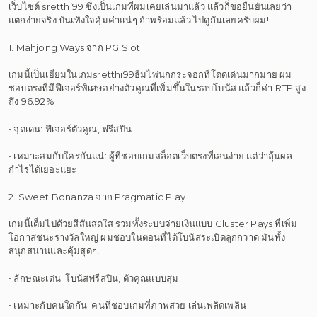
เว็บไซต์ sretthi99 ซึ่งเป็นเกมที่ผมเคยเล่นมาแล้ว แล้วก็ขอยืนยันเลยว่า
แตกง่ายจริง บันเทิงใจคุ้มค่าแน่ๆ ถ้าพร้อมแล้ว ไปดูกันเลยครับผม!
1. Mahjong Ways จาก PG Slot
เกมนี้เป็นเยี่ยมในเกมsretthi99ธีมไพ่นกกระจอกที่โดดเด่นมากมาย ผม
ชอบตรงที่มีฟีเจอร์พิเศษอย่างตัวคูณที่เพิ่มขึ้นในรอบโบนัส แล้วก็ค่า RTP สูง
ถึง 96.92%
• จุดเด่น: ฟีเจอร์ตัวคูณ, ฟรีสปิน
• เหมาะสมกับใครกันแน่: ผู้ที่ชอบเกมสล็อตเว็บตรงที่เล่นง่าย แต่ว่าลุ้นผล
กำไรได้เยอะแยะ
2. Sweet Bonanza จาก Pragmatic Play
เกมนี้เต็มไปด้วยสีสันสดใส รวมทั้งระบบจ่ายเงินแบบ Cluster Pays ที่เพิ่ม
โอกาสชนะรางวัลใหญ่ ผมชอบในตอนที่ได้โบนัสระเบิดลูกกวาด มันทั้ง
สนุกสนานและคุ้มสุดๆ!
• ลักษณะเด่น: โบนัสฟรีสปิน, ตัวคูณแบบสุ่ม
• เหมาะกับคนใดกัน: คนที่ชอบเกมที่ภาพสวย เล่นเพลิดเพลิน