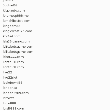
juad69
Judhai168
k1gt-auto.com
khumsup888.me
kimchibetbet.com
kingdom66
kingxxxbet123.com
ktv4sd.com
lala55-casino.com
lalikabetsgame.com
lalikabetsgame.com
lcbet444.com
lionth168.com
lionth168.com
live22
live22slot
lockdown168
london45
london6789.com
lotto77
lotto888
luis16888.com