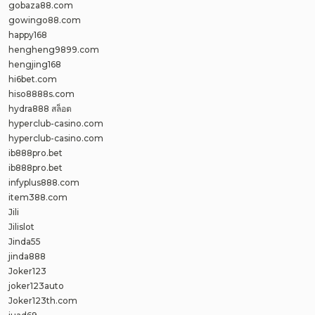
gobaza88.com
gowingo88.com
happy168
hengheng9899.com
hengjing168
hi6bet.com
hiso8888s.com
hydra888 สล็อต
hyperclub-casino.com
hyperclub-casino.com
ib888pro.bet
ib888pro.bet
infyplus888.com
item388.com
Jili
Jilislot
Jinda55
jinda888
Joker123
joker123auto
Joker123th.com