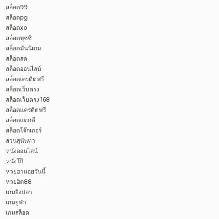
สล็อต99
สล็อตpg
สล็อตxo
สล็อตพุซซี่
สล็อตมันนี่เกม
สล็อตสด
สล็อตออนไลน์
สล็อตเครดิตฟรี
สล็อตเว็บตรง
สล็อตเว็บตรง 168
สล็อตเเครดิตฟรี
สล็อตแตกดี
สล็อตโจ๊กเกอร์
สวนสุนันทา
หนังออนไลน์
หนังโป๊
หวยฮานอยวันนี้
หวยฮิต88
เกมยิงปลา
เกมยูฟ่า
เกมสล็อต