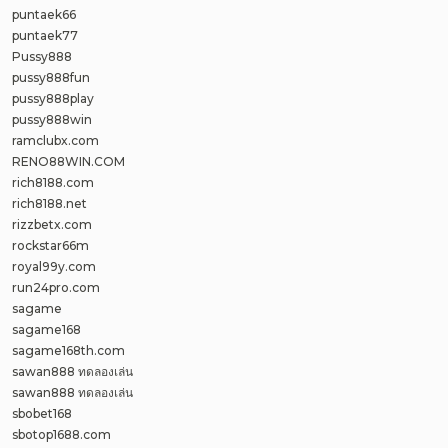
puntaek66
puntaek77
Pussy888
pussy888fun
pussy888play
pussy888win
ramclubx.com
RENO88WIN.COM
rich8188.com
rich8188.net
rizzbetx.com
rockstar66m
royal99y.com
run24pro.com
sagame
sagame168
sagame168th.com
sawan888 ทดลองเล่น
sawan888 ทดลองเล่น
sbobet168
sbotop1688.com