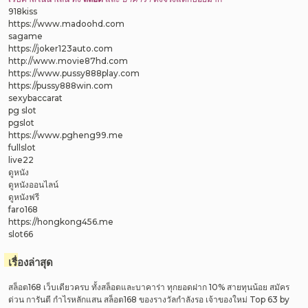
918kiss
https://www.madoohd.com
sagame
https://joker123auto.com
http://www.movie87hd.com
https://www.pussy888play.com
https://pussy888win.com
sexybaccarat
pg slot
pgslot
https://www.pgheng99.me
fullslot
live22
ดูหนัง
ดูหนังออนไลน์
ดูหนังฟรี
faro168
https://hongkong456.me
slot66
เรื่องล่าสุด
สล็อต168 เว็บเดียวครบ ทั้งสล็อตและบาคาร่า ทุกยอดฝาก 10% สายทุนน้อย สมัคร
ด่วน การันตี กำไรหลักแสน สล็อต168 ของรางวัลกำลังรอ เจ้าของใหม่ Top 63 by