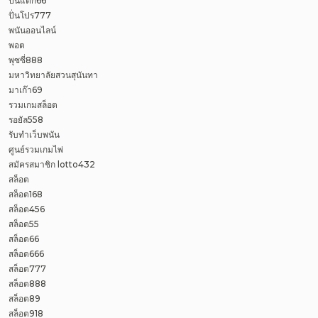
ปั่นแตก66
ปั่นโปร777
พนันออนไลน์
พอต
พุซซี่888
มหาวิทยาลัยสวนสุนันทา
มาเก๊า69
รวมเกมสล็อต
รอยัล558
รับทำเว็บพนัน
ศูนย์รวมเกมไพ่
สมัครสมาชิก lotto432
สล็อต
สล็อต168
สล็อต456
สล็อต55
สล็อต66
สล็อต666
สล็อต777
สล็อต888
สล็อต89
สล็อต918