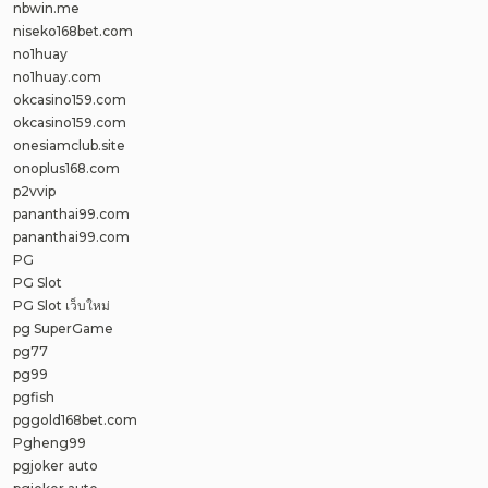
nbwin.me
niseko168bet.com
no1huay
no1huay.com
okcasino159.com
okcasino159.com
onesiamclub.site
onoplus168.com
p2vvip
pananthai99.com
pananthai99.com
PG
PG Slot
PG Slot เว็บใหม่
pg SuperGame
pg77
pg99
pgfish
pggold168bet.com
Pgheng99
pgjoker auto