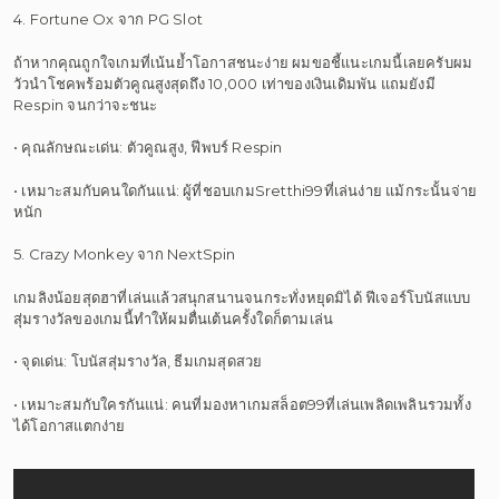
4. Fortune Ox จาก PG Slot
ถ้าหากคุณถูกใจเกมที่เน้นย้ำโอกาสชนะง่าย ผมขอชี้แนะเกมนี้เลยครับผม
วัวนำโชคพร้อมตัวคูณสูงสุดถึง 10,000 เท่าของเงินเดิมพัน แถมยังมี
Respin จนกว่าจะชนะ
• คุณลักษณะเด่น: ตัวคูณสูง, ฟีพบร์ Respin
• เหมาะสมกับคนใดกันแน่: ผู้ที่ชอบเกมSretthi99ที่เล่นง่าย แม้กระนั้นจ่าย
หนัก
5. Crazy Monkey จาก NextSpin
เกมลิงน้อยสุดฮาที่เล่นแล้วสนุกสนานจนกระทั่งหยุดมิได้ ฟีเจอร์โบนัสแบบ
สุ่มรางวัลของเกมนี้ทำให้ผมตื่นเต้นครั้งใดก็ตามเล่น
• จุดเด่น: โบนัสสุ่มรางวัล, ธีมเกมสุดสวย
• เหมาะสมกับใครกันแน่: คนที่มองหาเกมสล็อต99ที่เล่นเพลิดเพลินรวมทั้ง
ได้โอกาสแตกง่าย