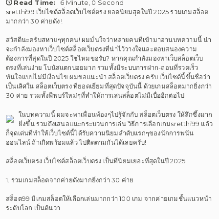
Read Time:
6 Minute, 0 Second
sretthi99 เว็บไซต์สล็อตเว็บไซต์ตรง ยอดนิยมสุดในปี 2025 รวมเกมสล็อต
มากกว่า 30 ค่ายดัง !
สวัสดีนะครับสหายๆทุกคน! ผมมั่นใจว่าหลายคนที่เข้ามาอ่านบทความนี้ น่า
จะกำลังมองหาเว็บไซต์สล็อตเว็บตรงที่น่าไว้วางใจและตอบสนองความ
ต้องการที่สุดในปี 2025 ใช่ไหมขอรับ? หากคุณกำลังมองหาเว็บสล็อตเว็บ
ตรงที่เล่นง่าย โบนัสแตกบ่อยมาก รวมทั้งมีระบบการฝาก-ถอนที่รวดเร็ว
ทันใจแบบไม่มีเงื่อนไข ผมขอแนะนำ สล็อตเว็บตรง ครับ เว็บไซต์นี้ขึ้นชื่อว่า
เป็นเลิศใน สล็อตเว็บตรง ที่ยอดเยี่ยมที่สุดปัจจุบันนี้ ด้วยเกมสล็อตมากยิ่งกว่า
30 ค่าย รวมทั้งฟีพบร์ใหม่ๆที่ทำให้การเล่นสล็อตไม่มีเบื่ออีกต่อไป
ในบทความนี้ ผมจะพาเพื่อนพ้องๆไปรู้จักกับ สล็อตเว็บตรง ให้ลึกซึ้งมาก
ยิ่งขึ้น รวมถึงเสนอแนะกระบวนการเล่น วิธีการเลือกเกมsretthi99 แล้ว
ก็จุดเด่นที่ทำให้เว็บไซต์นี้ได้รับความนิยมลำดับแรกๆของนักการพนัน
ออนไลน์ ถ้าเกิดพร้อมแล้ว ไปติดตามกันได้เลยครับ!
สล็อตเว็บตรง เว็บไซต์สล็อตเว็บตรง เป็นที่นิยมเยอะที่สุดในปี 2025
1. รวมเกมสล็อตจากค่ายดังมากยิ่งกว่า 30 ค่าย
สล็อต99 มีเกมสล็อตให้เลือกเล่นมากกว่า 100 เกม จากค่ายเกมชั้นแนวหน้า
ระดับโลก เป็นต้นว่า