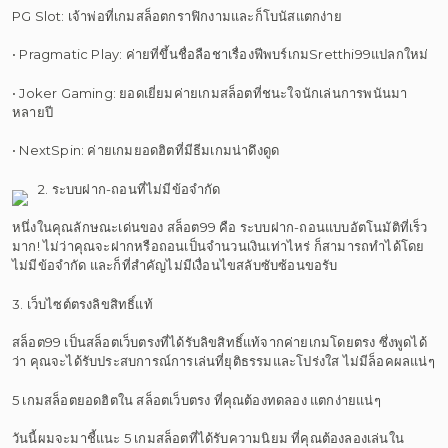
PG Slot: เจ้าพ่อที่เกมสล็อตกราฟิกงามและก็โบนัสแตกง่าย
• Pragmatic Play: ค่ายที่ขึ้นชื่อลือชาเรื่องฟีพบร์เกมSretthi99แปลกใหม่
• Joker Gaming: ยอดเยี่ยมค่ายเกมสล็อตที่ชนะใจนักเล่นการพนันมา
หลายปี
• NextSpin: ค่ายเกมยอดฮิตที่มีธีมเกมน่าดึงดูด
2. ระบบฝาก-ถอนที่ไม่มีข้อจำกัด
หนึ่งในคุณลักษณะเด่นของ สล็อต99 คือ ระบบฝาก-ถอนแบบอัตโนมัติที่เร็ว
มาก! ไม่ว่าคุณจะฝากหรือถอนเป็นจำนวนเงินเท่าไหร่ ก็สามารถทำได้โดย
ไม่มีข้อจำกัด และก็ที่สำคัญไม่มีเงื่อนไขสลับซับซ้อนขอรับ
3. เว็บไซต์ตรงลิขสิทธิ์แท้
สล็อต99 เป็นสล็อตเว็บตรงที่ได้รับลิขสิทธิ์แท้จากค่ายเกมโดยตรง ซึ่งพูดได้
ว่า คุณจะได้รับประสบการณ์การเล่นที่ยุติธรรมและโปร่งใส ไม่มีล็อคผลแน่ๆ
5 เกมสล็อตยอดฮิตใน สล็อตเว็บตรง ที่คุณต้องทดลอง แตกง่ายแน่ๆ
วันนี้ผมจะมาชี้แนะ 5 เกมสล็อตที่ได้รับความนิยม ที่คุณต้องลองเล่นใน