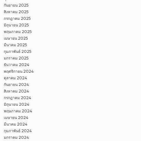
กันยายน 2025
สิงหาคม 2025
กรกฎาคม 2025
มิถุนายน 2025
พฤษภาคม 2025
เมษายน 2025
มีนาคม 2025
กุมภาพันธ์ 2025
มกราคม 2025
ธันวาคม 2024
พฤศจิกายน 2024
ตุลาคม 2024
กันยายน 2024
สิงหาคม 2024
กรกฎาคม 2024
มิถุนายน 2024
พฤษภาคม 2024
เมษายน 2024
มีนาคม 2024
กุมภาพันธ์ 2024
มกราคม 2024