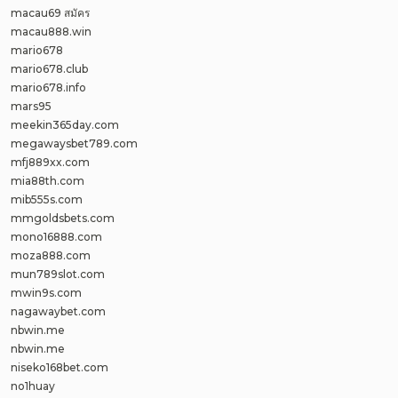
macau69 สมัคร
macau888.win
mario678
mario678.club
mario678.info
mars95
meekin365day.com
megawaysbet789.com
mfj889xx.com
mia88th.com
mib555s.com
mmgoldsbets.com
mono16888.com
moza888.com
mun789slot.com
mwin9s.com
nagawaybet.com
nbwin.me
nbwin.me
niseko168bet.com
no1huay