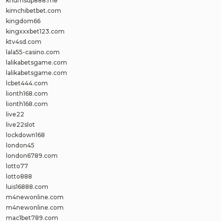
khumsup888.me
kimchibetbet.com
kingdom66
kingxxxbet123.com
ktv4sd.com
lala55-casino.com
lalikabetsgame.com
lalikabetsgame.com
lcbet444.com
lionth168.com
lionth168.com
live22
live22slot
lockdown168
london45
london6789.com
lotto77
lotto888
luis16888.com
m4newonline.com
m4newonline.com
mac1bet789.com