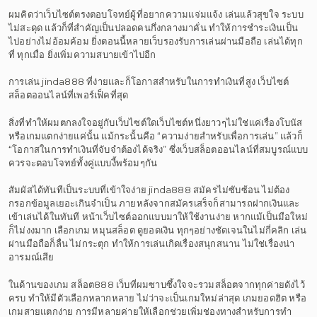
ผมคิดว่าเว็บไซต์ตรงตอบโจทย์ผู้ที่อยากความแจ่มแจ้ง เล่นแล้วสุขใจ ระบบ
ไม่สะดุด แล้วก็ที่สำคัญเป็นปลอดคนกึ่งกลางมาคั่น ทำให้การชำระเงินเป็น
ไปอย่างไม่อ้อมค้อม ยิ่งตอนนี้หลายเว็บรองรับการเล่นผ่านมือถือ เล่นได้ทุก
ที่ ทุกเมื่อ ยิ่งเพิ่มความสบายเข้าไปอีก
การเล่น jinda888 ที่ง่ายและก็โอกาสสำหรับในการทำเงินที่สูง เว็บไซต์
สล็อตออนไลน์ที่เพอร์เฟ็คที่สุด
สิ่งที่ทำให้ผมตกลงใจอยู่กับเว็บไซต์ใดเว็บไซต์หนึ่งยาวๆไม่ใช่แค่เรื่องโบนัส
หรือเกมแตกง่ายแค่นั้น แม้กระนั้นคือ “ความง่ายสำหรับเพื่อการเล่น” แล้วก็
“โอกาสในการทำเงินที่จับจำต้องได้จริง” ซึ่งเว็บสล็อตออนไลน์ที่สมบูรณ์แบบ
ควรจะตอบโจทย์ทั้งคู่แบบงี้พร้อมๆกัน
สัมผัสได้ทันทีเป็นระบบที่เข้าใจง่าย jinda888 สมัครไม่ซับซ้อน ไม่ต้อง
กรอกข้อมูลเยอะเกินจำเป็น ภายหลังจากสมัครเสร็จก็สามารถฝากเงินและ
เข้าเล่นได้ในทันที หน้าเว็บไซต์ออกแบบมาให้ใช้งานง่าย หากแม้เป็นมือใหม่
ก็ไม่งงมาก เลือกเกม หมุนสล็อต ดูยอดเงิน ทุกๆอย่างชัดเจนในไม่กี่คลิก เล่น
ผ่านมือถือก็ลื่น ไม่กระตุก ทำให้การเล่นเกิดเรื่องสนุกสนาน ไม่ใช่เรื่องน่า
อารมณ์เสีย
ในด้านของเกม สล็อต888 เว็บที่ผมซาบซึ้งใจจะรวมสล็อตจากทุกค่ายดังไว้
ครบ ทำให้มีตัวเลือกหลากหลาย ไม่ว่าจะเป็นเกมใหม่ล่าสุด เกมยอดฮิต หรือ
เกมสายแตกง่าย การมีหลายค่ายให้เลือกช่วยเพิ่มช่องทางสำหรับการทำ