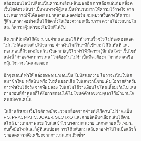
สล็อตออนไลน์ เปลี่ยนเป็นความเพลิดเพลินยอดฮิต การเลือกเล่นกับ สล็อต
เว็บไซต์ตรง นับว่าเป็นหนทางที่ผู้เล่นเป็นจำนวนมากให้ความไว้วางใจ จาก
ประสบการณ์ที่ได้ลองเล่นมาหลายแพลตฟอร์ม ผมพบว่าเว็บตรงให้ความ
รู้สึกแตกต่างอย่างเห็นได้ชัด ทั้งในเรื่องความเสถียรภาพ ความโปร่งสบายใส
และก็ความคุ้มค่าของโบนัสที่ได้รับ
สิ่งแรกที่สัมผัสได้คือ ระบบฝากถอนออโต้ ที่ทำงานเร็วจริง ไม่ต้องคอยแอด
ไม่น ไม่ต้องส่งสลิปให้วุ่นวาย ฝากเงินไม่กี่วินาทีก็เข้าเกมได้ในทันที และ
ตอนถอนก็ด้วยเหมือนกัน เงินฝากบัญชีไว ทำให้มีความรู้สึกมั่นใจว่าเว็บไซต์
แห่งนี้ “จ่ายจริงทุกการเล่น” ไม่ต้องลุ้น ไม่จำเป็นที่จะต้องมาวิตกกังวลหรือ
กลุ้มใจว่าจะโดนดองยอด
อีกจุดเด่นที่ทำให้ สล็อต888 น่าเล่นเป็น โบนัสแตกง่าย ไม่ว่าจะเป็นโบนัส
สมาชิกใหม่ ฟรีสปิน หรือโปรคืนยอดเสีย โบนัสพวกนี้ช่วยเพิ่มโอกาสสำหรับ
การทำเงินได้จริง จากที่ผมลอง โบนัสไม่ได้วางเงื่อนไขโหดเหี้ยมเกินไป เล่น
ตามรอบที่กำหนดก็ได้โอกาสถอนได้ ไม่ใช่แค่ตัวเลขงามๆเอาไว้เย้ายวนใจ
คนสมัครแค่นั้น
ในด้านตัวเกม เว็บไซต์ตรงมักจะรวมสล็อตจากค่ายดังไว้ครบ ไม่ว่าจะเป็น
PG, PRAGMATIC, JOKER, SLOTXO และค่ายฮิตอื่นๆเลือกเล่นได้ตาม
สไตล์ บางเกมภาพสวย โบนัสเข้าไว บางเกมเล่นง่าย แตกหลายครั้ง เหมาะ
กับทั้งมือใหม่และก็ผู้ที่เล่นบ่อยๆ การได้สลับเกม สลับค่าย ทำให้ไม่เบื่อแล้วก็
ช่วยลดความตึงเครียดจากการเล่นเกมเดิมซ้ำๆ