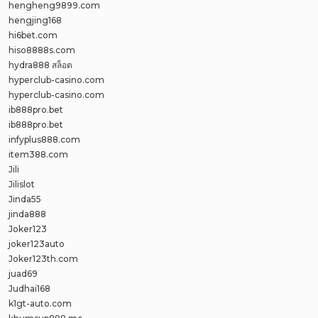
hengheng9899.com
hengjing168
hi6bet.com
hiso8888s.com
hydra888 สล็อต
hyperclub-casino.com
hyperclub-casino.com
ib888pro.bet
ib888pro.bet
infyplus888.com
item388.com
Jili
Jilislot
Jinda55
jinda888
Joker123
joker123auto
Joker123th.com
juad69
Judhai168
k1gt-auto.com