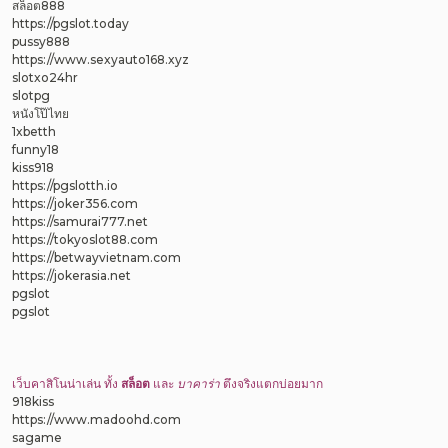
สล็อต888
https://pgslot.today
pussy888
https://www.sexyauto168.xyz
slotxo24hr
slotpg
หนังโป๊ไทย
1xbetth
funny18
kiss918
https://pgslotth.io
https://joker356.com
https://samurai777.net
https://tokyoslot88.com
https://betwayvietnam.com
https://jokerasia.net
pgslot
pgslot
เว็บคาสิโนน่าเล่น ทั้ง
สล็อต
และ
บาคาร่า
ตึงจริงแตกบ่อยมาก
918kiss
https://www.madoohd.com
sagame