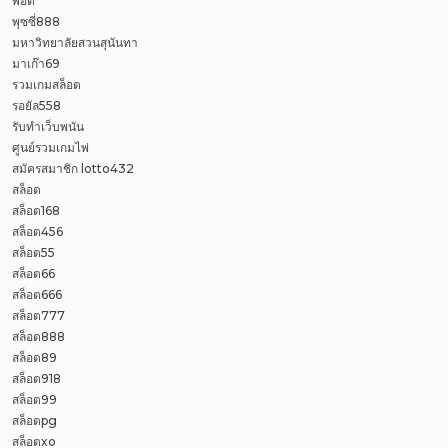
พอต
พุซซี่888
มหาวิทยาลัยสวนสุนันทา
มาเก๊า69
รวมเกมสล็อต
รอยัล558
รับทำเว็บพนัน
ศูนย์รวมเกมไพ่
สมัครสมาชิก lotto432
สล็อต
สล็อต168
สล็อต456
สล็อต55
สล็อต66
สล็อต666
สล็อต777
สล็อต888
สล็อต89
สล็อต918
สล็อต99
สล็อตpg
สล็อตxo