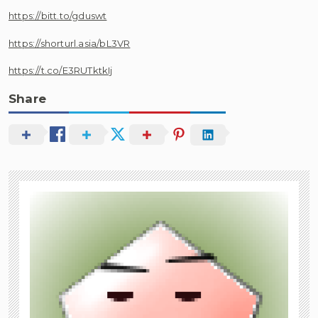
https://bitt.to/gduswt
https://shorturl.asia/bL3VR
https://t.co/E3RUTktkIj
Share