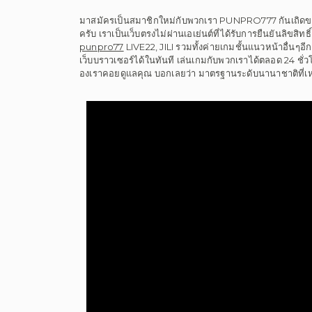
มาสมัครเป็นสมาชิกใหม่กับพวกเรา PUNPRO777 กันเถิดขอรับ 
ครับ เราเป็นเว็บตรงไม่ผ่านเอเย่นต์ที่ได้รับการยืนยันลิ
punpro77
LIVE22, JILI รวมทั้งค่ายเกมชั้นแนวหน้าอื่นๆ
เว็บบราวเซอร์ได้ในทันที เล่นเกมกับพวกเราได้ตลอด 24 ชั
องเราคอยดูแลคุณ บอกเลยว่า มาตรฐานระดับนานาชาติที่เห