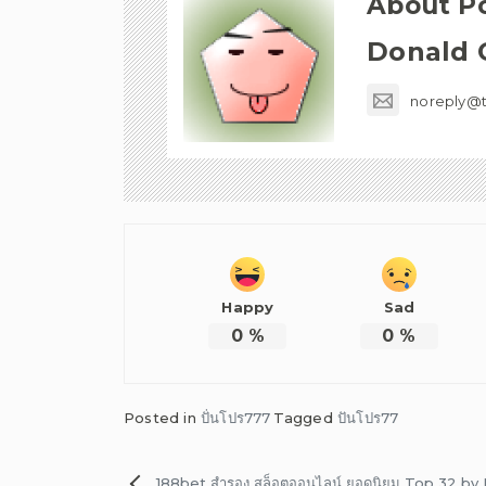
About P
Donald 
noreply@tv
Happy
Sad
0
%
0
%
Posted in
ปั่นโปร777
Tagged
ปันโปร77
188bet สํารอง สล็อตออนไลน์ ยอดนิยม Top 32 b