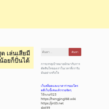
ค้นหา
 เล่นเสียมี
สำหรับ:
อยก็ปั่นได้
การบรรลุเป้าหมายมักมากับการ
ตัดสินใจของเราในเวลาที่เรารับ
มันอย่างจริงใจ
เว็บสล็อตและบาคาร่าของโคร
ตดีเว็บนี้เล่นแล้วรวยจัดๆ
โจ๊กเกอร์123
https://hengjing168.wiki
https://jin55.net
slot99