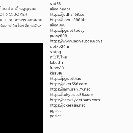
slot66
็อต ช่วยเลี้ยงดูคุณนะ
สล็อตเว็บตรง
 SLOT XO, JOKER,
https://judhai168.co
https://bonus888.life
3,000 เกม สามารถเล่นผ่าน
สล็อต888
รได้ตลอดวันโดยมีแอดมินข
https://pgslot.today
pussy888
https://www.sexyauto168.xyz
slotxo24hr
slotpg
หนังโป๊ไทย
1xbetth
funny18
kiss918
https://pgslotth.io
https://joker356.com
https://samurai777.net
https://tokyoslot88.com
https://betwayvietnam.com
https://jokerasia.net
pgslot
pgslot