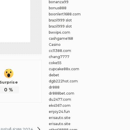
bonanza99
bonus888
boonlert1688.com
brazil999 slot
brazil999 slot
bwvip4.com
cashgame168
Casino
cc11388.com
chang7777
coke55
cupcake88x.com
debet
dgb222hot.com
Surprise
dr888
0
%
dr888bet.com
du2477.com
ek4567.com
enjoy24.fun
erisauto.site
erisauto.site
อเย่นต์ ล่าสุด 2024
etbet16888.com