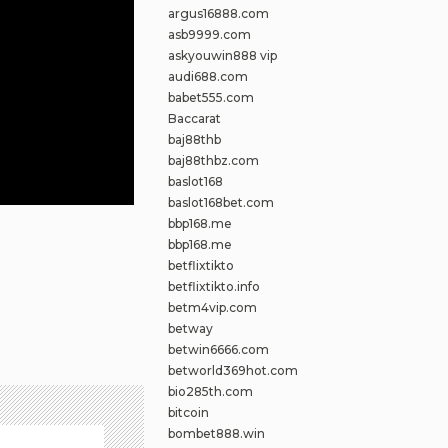
argus16888.com
asb9999.com
askyouwin888 vip
audi688.com
babet555.com
Baccarat
baj88thb
baj88thbz.com
baslot168
baslot168bet.com
bbp168.me
bbp168.me
betflixtikto
betflixtikto.info
betm4vip.com
betway
betwin6666.com
betworld369hot.com
bio285th.com
bitcoin
bombet888.win