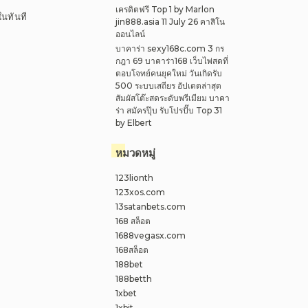
เครดิตฟรี Top 1 by Marlon
ในทันที
jin888.asia 11 July 26 คาสิโน
ออนไลน์
บาคาร่า sexy168c.com 3 กร
กฎา 69 บาคาร่า168 เว็บไพ่สดที่
ตอบโจทย์คนยุคใหม่ วันเกิดรับ
500 ระบบเสถียร อัปเดตล่าสุด
สัมผัสโต๊ะสดระดับพรีเมียม บาคา
ร่า สมัครปุ๊บ รับโปรปั๊บ Top 31
by Elbert
หมวดหมู่
123lionth
123xos.com
13satanbets.com
168 สล็อต
1688vegasx.com
168สล็อต
188bet
188betth
1xbet
1xbit