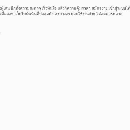
ล่น อีกทั้งความสะดวก เร็วทันใจ แล้วก็ความคุ้มราคา สมัครง่าย เข้าสู่ระบบไ
หนที่มองหาเว็บไซต์พนันที่ปลอดภัย ครบวงจร และใช้งานง่าย ไม่สมควรพลาด
ี