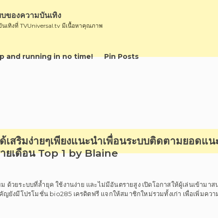
แบบของความบันเทิง
นเทิงที่ TVUniversal.tv มีเนื้อหาคุณภาพ
p and running in no time!
Pin Posts
้เสริมง่ายๆเพียงแนะนำเพื่อนระบบติดตามยอดแน
ายเดือน Top 1 by Blaine
 ด้วยระบบที่ล้ำยุค ใช้งานง่าย และไม่มีอันตรายสูง เปิดโอกาสให้ผู้เล่นเข้ามา
คัญยังมีโปรโมชั่น bio285 เครดิตฟรี แจกให้สมาชิกใหม่รวมทั้งเก่า เพื่อเพิ่มคว