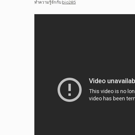
ทำความรู้จักกับ
bio285