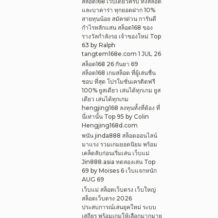
สล็อต168 เว็บเดียวครบ ทั้งสล็อต
และบาคาร่า ทุกยอดฝาก 10%
สายทุนน้อย สมัครด่วน การันตี
กำไรหลักแสน สล็อต168 ของ
รางวัลกำลังรอ เจ้าของใหม่ Top
63 by Ralph
tangtem168e.com 1 JUL 26
สล็อต168 26 กันยา 69
สล็อต168 เกมสล็อต ที่ผู้เล่นชื่น
ชอบ ที่สุด โปรโมชั่นเครดิตฟรี
100% ยูสเดียว เล่นได้ทุกเกม ยูส
เดียว เล่นได้ทุกเกม
hengjing168 ลงทุนทั้งที่ต้อง ที่
นี่เท่านั้น Top 95 by Colin
Hengjing168d.com
พนัน jinda888 สล็อตออนไลน์
มาแรง รวมเกมยอดนิยม พร้อม
เคล็ดลับก่อนเริ่มเล่น เว็บแม่
Jin888.asia ทดลองเล่น Top
69 by Moises 6 เว็บแจกหนัก
AUG 69
เว็บแม่ สล็อตเว็บตรง เว็บใหญ่
สล็อตเว็บตรง 2026
ประสบการณ์เล่นยุคใหม่ ระบบ
เสถียร พร้อมเกมให้เลือกมากมาย