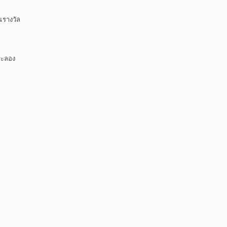
นรางวัล
ระลอง