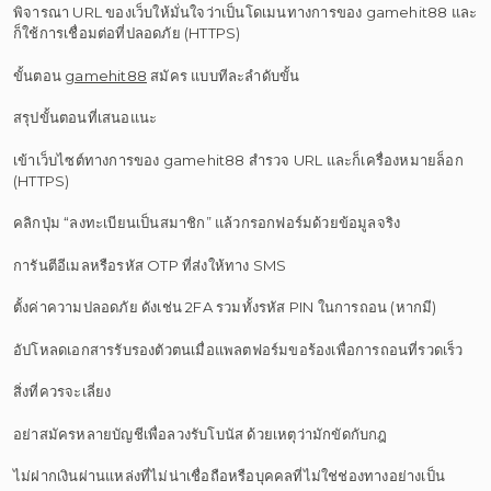
พิจารณา URL ของเว็บให้มั่นใจว่าเป็นโดเมนทางการของ gamehit88 และ
ก็ใช้การเชื่อมต่อที่ปลอดภัย (HTTPS)
ขั้นตอน
gamehit88
สมัคร แบบทีละลำดับขั้น
สรุปขั้นตอนที่เสนอแนะ
เข้าเว็บไซต์ทางการของ gamehit88 สำรวจ URL และก็เครื่องหมายล็อก
(HTTPS)
คลิกปุ่ม “ลงทะเบียนเป็นสมาชิก” แล้วกรอกฟอร์มด้วยข้อมูลจริง
การันตีอีเมลหรือรหัส OTP ที่ส่งให้ทาง SMS
ตั้งค่าความปลอดภัย ดังเช่น 2FA รวมทั้งรหัส PIN ในการถอน (หากมี)
อัปโหลดเอกสารรับรองตัวตนเมื่อแพลตฟอร์มขอร้องเพื่อการถอนที่รวดเร็ว
สิ่งที่ควรจะเลี่ยง
อย่าสมัครหลายบัญชีเพื่อลวงรับโบนัส ด้วยเหตุว่ามักขัดกับกฎ
ไม่ฝากเงินผ่านแหล่งที่ไม่น่าเชื่อถือหรือบุคคลที่ไม่ใช่ช่องทางอย่างเป็น