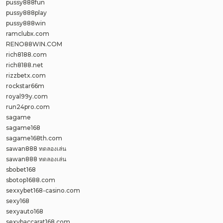
pussy888fun
pussy888play
pussy888win
ramclubx.com
RENO88WIN.COM
rich8188.com
rich8188.net
rizzbetx.com
rockstar66m
royal99y.com
run24pro.com
sagame
sagame168
sagame168th.com
sawan888 ทดลองเล่น
sawan888 ทดลองเล่น
sbobet168
sbotop1688.com
sexxybet168-casino.com
sexy168
sexyauto168
sexybaccarat168.com