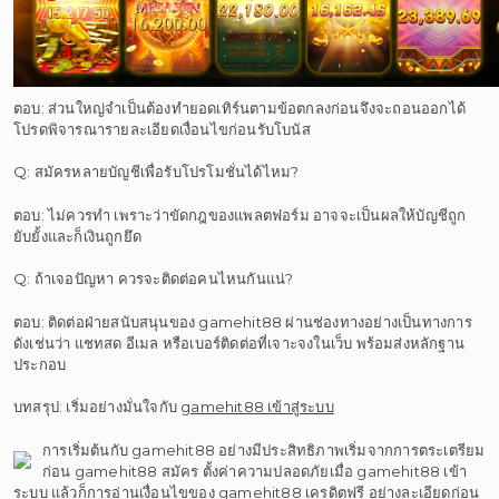
ตอบ: ส่วนใหญ่จำเป็นต้องทำยอดเทิร์นตามข้อตกลงก่อนจึงจะถอนออกได้
โปรดพิจารณารายละเอียดเงื่อนไขก่อนรับโบนัส
Q: สมัครหลายบัญชีเพื่อรับโปรโมชั่นได้ไหม?
ตอบ: ไม่ควรทำ เพราะว่าขัดกฎของแพลตฟอร์ม อาจจะเป็นผลให้บัญชีถูก
ยับยั้งและก็เงินถูกยึด
Q: ถ้าเจอปัญหา ควรจะติดต่อคนไหนกันแน่?
ตอบ: ติดต่อฝ่ายสนับสนุนของ gamehit88 ผ่านช่องทางอย่างเป็นทางการ
ดังเช่นว่า แชทสด อีเมล หรือเบอร์ติดต่อที่เจาะจงในเว็บ พร้อมส่งหลักฐาน
ประกอบ
บทสรุป: เริ่มอย่างมั่นใจกับ
gamehit88 เข้าสู่ระบบ
การเริ่มต้นกับ gamehit88 อย่างมีประสิทธิภาพเริ่มจากการตระเตรียม
ก่อน gamehit88 สมัคร ตั้งค่าความปลอดภัยเมื่อ gamehit88 เข้า
ระบบ แล้วก็การอ่านเงื่อนไขของ gamehit88 เครดิตฟรี อย่างละเอียดก่อน