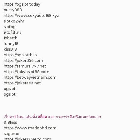
https://pgslot.today
pussy888
https://www.sexyauto168.xyz
slotxo24hr
slotpg
หนังโป๊ไทย
1xbetth
funny18
kiss918
https://pgslotth.io
https://joker356.com
https://samurai777.net
https://tokyoslot88.com
https://betwayvietnam.com
https://jokerasia.net
pgslot
pgslot
เว็บคาสิโนน่าเล่น ทั้ง
สล็อต
และ
บาคาร่า
ตึงจริงแตกบ่อยมาก
918kiss
https://www.madoohd.com
sagame
https://joker123auto.com