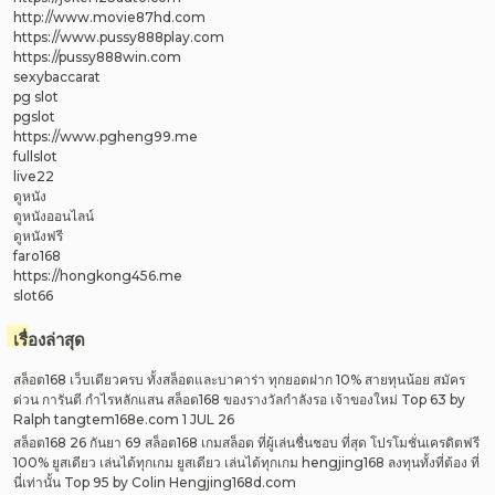
http://www.movie87hd.com
https://www.pussy888play.com
https://pussy888win.com
sexybaccarat
pg slot
pgslot
https://www.pgheng99.me
fullslot
live22
ดูหนัง
ดูหนังออนไลน์
ดูหนังฟรี
faro168
https://hongkong456.me
slot66
เรื่องล่าสุด
สล็อต168 เว็บเดียวครบ ทั้งสล็อตและบาคาร่า ทุกยอดฝาก 10% สายทุนน้อย สมัคร
ด่วน การันตี กำไรหลักแสน สล็อต168 ของรางวัลกำลังรอ เจ้าของใหม่ Top 63 by
Ralph tangtem168e.com 1 JUL 26
สล็อต168 26 กันยา 69 สล็อต168 เกมสล็อต ที่ผู้เล่นชื่นชอบ ที่สุด โปรโมชั่นเครดิตฟรี
100% ยูสเดียว เล่นได้ทุกเกม ยูสเดียว เล่นได้ทุกเกม hengjing168 ลงทุนทั้งที่ต้อง ที่
นี่เท่านั้น Top 95 by Colin Hengjing168d.com