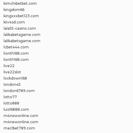
kimchibetbet.com
kingdom66
kingxxxbet123.com
ktv4sd.com
lala55-casino.com
lalikabetsgame.com
lalikabetsgame.com
lcbet444.com
lionth168.com
lionth168.com
live22
live22slot
lockdown168
london45
london6789.com
lotto77
lotto888
luis16888.com
m4newonline.com
m4newonline.com
mac1bet789.com