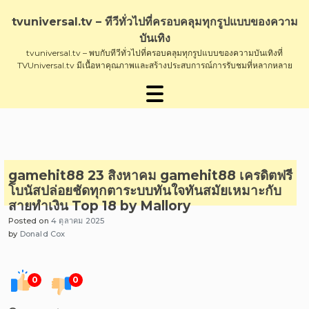
Skip
to
tvuniversal.tv – ทีวีทั่วไปที่ครอบคลุมทุกรูปแบบของความ
content
บันเทิง
tvuniversal.tv – พบกับทีวีทั่วไปที่ครอบคลุมทุกรูปแบบของความบันเทิงที่
TVUniversal.tv มีเนื้อหาคุณภาพและสร้างประสบการณ์การรับชมที่หลากหลาย
gamehit88 23 สิงหาคม gamehit88 เครดิตฟรี
โบนัสปล่อยชัดทุกตาระบบทันใจทันสมัยเหมาะกับ
สายทำเงิน Top 18 by Mallory
Posted on
4 ตุลาคม 2025
by
Donald Cox
0
0