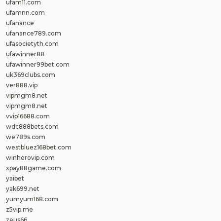
ufam11.com
ufamnn.com
ufanance
ufanance789.com
ufasocietyth.com
ufawinner88
ufawinner99bet.com
uk369clubs.com
ver888.vip
vipmgm8.net
vipmgm8.net
vvip16688.com
wdc888bets.com
we789s.com
westbluez168bet.com
winherovip.com
xpay88game.com
yaibet
yak699.net
yumyum168.com
z5vip.me
zeus66