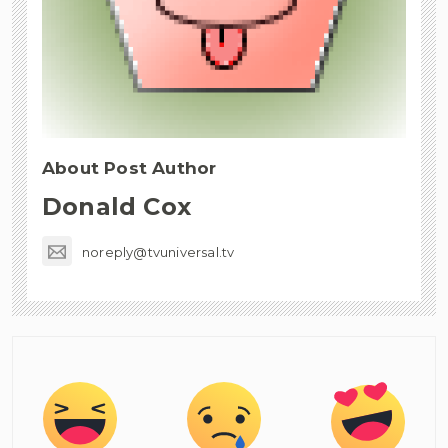
About Post Author
Donald Cox
noreply@tvuniversal.tv