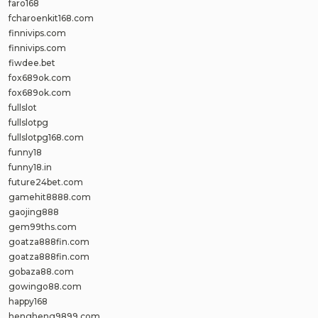
faro168
fcharoenkit168.com
finnivips.com
finnivips.com
fiwdee.bet
fox689ok.com
fox689ok.com
fullslot
fullslotpg
fullslotpg168.com
funny18
funny18.in
future24bet.com
gamehit8888.com
gaojing888
gem99ths.com
goatza888fin.com
goatza888fin.com
gobaza88.com
gowingo88.com
happy168
hengheng9899.com