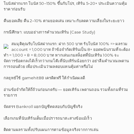
โบนัสฝากแรก โบนัส 50–150% ขึ้นกับโปร, เทิร์น 5–20× ประเมินความคุ้ม
ราคาก่อนรับ
คืนยอดเสีย คืน 2–10% ตามยอดเล่น เหมาะกับลดความเสี่ยงในระยะยาว
กรณีศึกษา: แบบอย่างการคำนวณเทิร์น (Case Study)
สมมุติคุณรับโบนัสฝากแรก: ฝาก 500 บาท รับโบนัส 100% => ผลรวม
account = 1,000 บาท ถ้าข้อจำกัดเทิร์นเป็น 8× ยอดพนันรวมที่จะต้อง
ทำ = 1,000 × 8 = 8,000 บาท หากเล่นเกมสล็อตที่นับเทิร์น 100% จะ
จัดการข้อตกลงได้เร็วกว่าเกมโต๊ะที่นับเทิร์นน้อยกว่า อย่าลืมคำนวณเพดาน
การถอนด้วย เพื่อประเมินว่าผลตอบแทนคุ้มค่าหรือไม่
กลยุทธ์ใช้ gamehit88 เครดิตฟรี ให้กำเนิดผลดี
อ่านข้อจำกัดให้ถี่ถ้วนก่อนกดรับ — ยอดเทิร์น เพดานถอน รวมทั้งเกมที่ร่วม
รายการ
จัดสรร Bankroll แยกบัญชีทดสอบกับบัญชีจริง
เลือกเกมที่นับเทิร์นเต็มเมื่อปรารถนาสะสางข้อแม้เร็ว
ติดตามผลรวมทั้งปรับแผนการตามข้อมูลจริงจากการเล่น