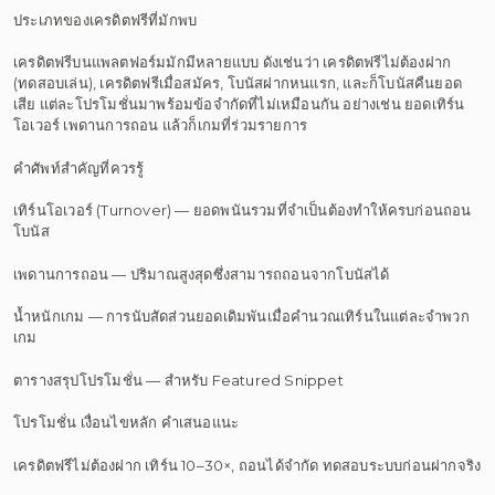
ประเภทของเครดิตฟรีที่มักพบ
เครดิตฟรีบนแพลตฟอร์มมักมีหลายแบบ ดังเช่นว่า เครดิตฟรีไม่ต้องฝาก
(ทดสอบเล่น), เครดิตฟรีเมื่อสมัคร, โบนัสฝากหนแรก, และก็โบนัสคืนยอด
เสีย แต่ละโปรโมชั่นมาพร้อมข้อจำกัดที่ไม่เหมือนกัน อย่างเช่น ยอดเทิร์น
โอเวอร์ เพดานการถอน แล้วก็เกมที่ร่วมรายการ
คำศัพท์สำคัญที่ควรรู้
เทิร์นโอเวอร์ (Turnover) — ยอดพนันรวมที่จำเป็นต้องทำให้ครบก่อนถอน
โบนัส
เพดานการถอน — ปริมาณสูงสุดซึ่งสามารถถอนจากโบนัสได้
น้ำหนักเกม — การนับสัดส่วนยอดเดิมพันเมื่อคำนวณเทิร์นในแต่ละจำพวก
เกม
ตารางสรุปโปรโมชั่น — สำหรับ Featured Snippet
โปรโมชั่น เงื่อนไขหลัก คำเสนอแนะ
เครดิตฟรีไม่ต้องฝาก เทิร์น 10–30×, ถอนได้จำกัด ทดสอบระบบก่อนฝากจริง