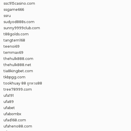
ssc915casino.com
ssgame666
ssru
sudyod888s.com
sunny9999club.com
t88golds.com
tangtem168
teenoi69
temmax69
thehulk888.com
thehulk888.net
tia8kingbet.com
tkbpgg.com
tookhuay 88 ถูกหวย88
tree78999.com
ufa191
ufa89
ufabet
ufabombx
ufad168.com
ufaheno88.com