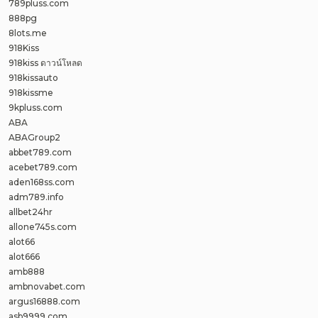
789pluss.com
888pg
8lots.me
918Kiss
918kiss ดาวน์โหลด
918kissauto
918kissme
9kpluss.com
ABA
ABAGroup2
abbet789.com
acebet789.com
aden168ss.com
adm789.info
allbet24hr
allone745s.com
alot66
alot666
amb888
ambnovabet.com
argus16888.com
asb9999.com